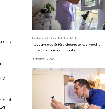
ECOLOGIE ȘI SUSTENABILITATE
si care
Răcoare acasă fără electricitate: 3 reguli prin
care ții canicula sub control
8 august 2026
a
i a
u
tat si
oua