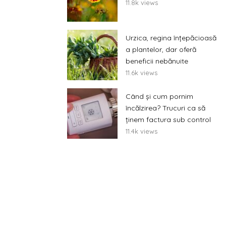
11.8k views
Urzica, regina înțepăcioasă
a plantelor, dar oferă
beneficii nebănuite
11.6k views
Când și cum pornim
încălzirea? Trucuri ca să
ținem factura sub control
11.4k views