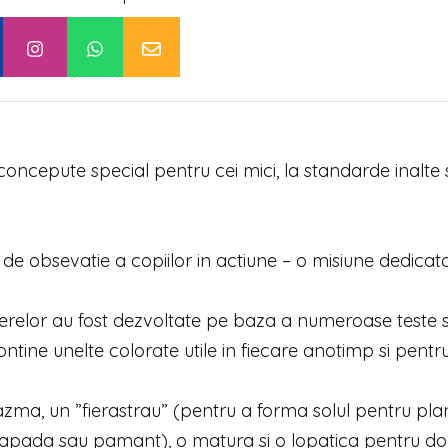
ncepute special pentru cei mici, la standarde inalte 
 de obsevatie a copiilor in actiune – o misiune dedicat
relor au fost dezvoltate pe baza a numeroase teste s
ntine unelte colorate utile in fiecare anotimp si pentr
azma, un ”fierastrau” (pentru a forma solul pentru plan
n zapada sau pamant), o matura si o lopatica pentru d