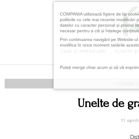
COMPANIA utilizează fişiere de tip cooki
politicile cu cele mai recente modificăr
datelor cu caracter personal și privind l
necesar pentru a citi și înțelege conținutu
Prin continuarea navigării pe Website-ul n
modifica în orice moment setările acestor
CASE ȘI AMENAJĂRI
PLANTE ȘI
Puteți merge chiar acum și să vă exprimaț
Unelte de gr
11 april
Dis