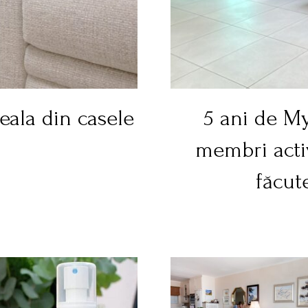
seala din casele
5 ani de M
membri acti
făcut