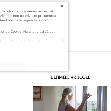
×
u. Te informăm că ne-am actualizat
izice în ceea ce privește prelucrarea
te-ul nostru te rugăm să aloci timpul
icii de Cookie. Nu uita totuși că poți
TE
PROIECTE DE CASE
e
ULTIMELE ARTICOLE