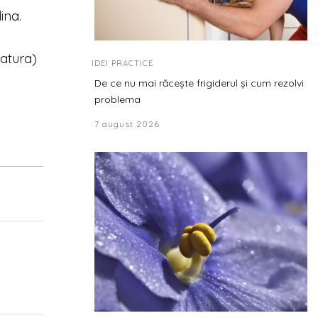
dina.
matura)
IDEI PRACTICE
De ce nu mai răcește frigiderul și cum rezolvi
problema
7 august 2026