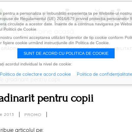
e pentru a personaliza și îmbunătăți experiența ta pe Website-ul nostr
i propuse de Regulamentul (UE) 2016/679 privind protecția persoanelor f
ibera circulație a acestor date. Înainte de a continua navigarea pe Websi
l Politicii de Cookie.
ostru confirmi acceptarea utilizării fişierelor de tip cookie conform Polit
 fişiere cookie urmând instrucțiunile din Politica de Cookie.
 GRĂDINI
IDEI PRACTICE
ECOLOGIE ȘI SUSTENABILITA
SUNT DE ACORD CU POLITICA DE COOKIE
i acordul individual la nivel de cookie:
Politica de colectare acord cookie
Politica de confidențialitat
adinarit pentru copii
|
|
ie 2013
PROMO
tribuie articolul pe: