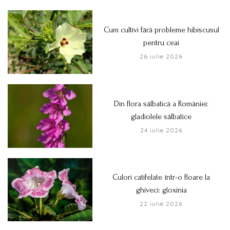
Cum cultivi fără probleme hibiscusul
pentru ceai
26 iulie 2026
Din flora sălbatică a României:
gladiolele sălbatice
24 iulie 2026
Culori catifelate într-o floare la
ghiveci: gloxinia
22 iulie 2026