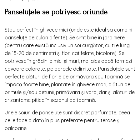
Panseluțele se potrivesc oriunde
Stau perfect în ghivece mici (unde este ideal sa combini
panseluțe de culori diferite). Se simt bine în jardiniere
(pentru care există inclusiv un soi curgător, cu tije lungi
de 15-20 de centimetri și flori catifelate, bicolore). Se
potrivesc în grădinile mici și mari, mai ales dacă formezi
covoare colorate, pe parcele delimitate. Panseluțele sunt
perfecte alături de florile de primăvara sau toamnă se
împacă foarte bine, plantate în ghivece mari, alături de
primule
și/sau petunii, primăvara și vara, dar și alături de
crizanteme pitice în sezonul de toamnă.
Unele soiuri de panseluțe sunt discret parfumate, ceea
ce le face o dată în plus preferate pentru terase și
balcoane.