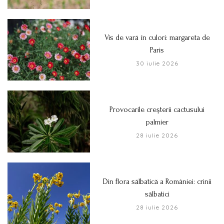
Vis de vară în culori: margareta de
Paris
30 iulie 2026
Provocarile creșterii cactusului
palmier
28 iulie 2026
Din flora sălbatică a României: crinii
sălbatici
28 iulie 2026