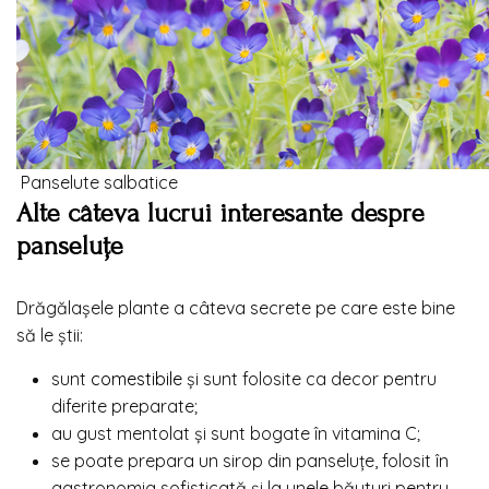
Panselute salbatice
Alte câteva lucrui interesante despre
panseluțe
Drăgălașele plante a câteva secrete pe care este bine
să le știi:
sunt
comestibile
și sunt folosite ca decor pentru
diferite preparate;
au gust mentolat și sunt bogate în vitamina C;
se poate prepara un sirop din panseluțe, folosit în
gastronomia sofisticată și la unele băuturi pentru