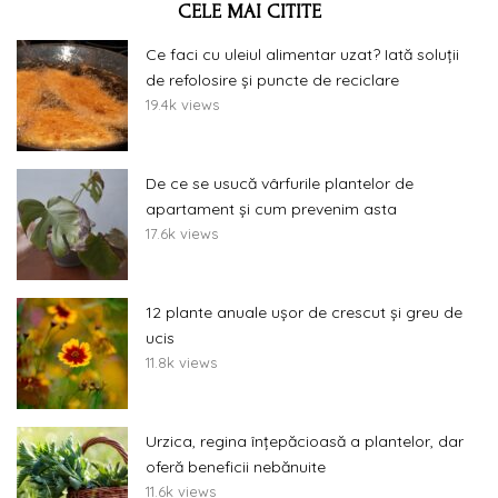
CELE MAI CITITE
Ce faci cu uleiul alimentar uzat? Iată soluții
de refolosire și puncte de reciclare
19.4k views
De ce se usucă vârfurile plantelor de
apartament și cum prevenim asta
17.6k views
12 plante anuale ușor de crescut și greu de
ucis
11.8k views
Urzica, regina înțepăcioasă a plantelor, dar
oferă beneficii nebănuite
11.6k views