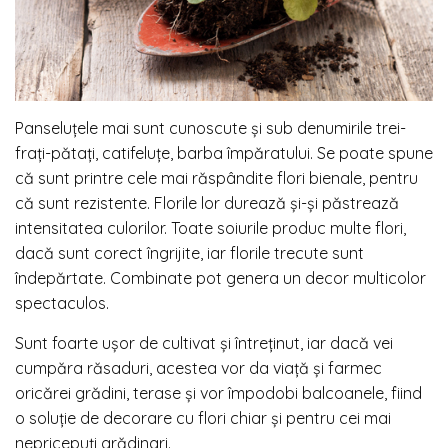
Panseluțele mai sunt cunoscute și sub denumirile
trei-
frați-pătați
,
catifeluțe
,
barba împăratului
. Se poate spune
că sunt printre cele mai răspândite flori bienale, pentru
că sunt rezistente. Florile lor durează și-și păstrează
intensitatea culorilor. Toate soiurile produc multe flori,
dacă sunt corect îngrijite, iar florile trecute sunt
îndepărtate. Combinate pot genera un decor multicolor
spectaculos.
Sunt foarte ușor de cultivat și întreținut, iar dacă vei
cumpăra răsaduri, acestea vor da viață și farmec
oricărei grădini, terase și vor împodobi balcoanele, fiind
o soluție de decorare cu flori chiar și pentru cei mai
nepricepuți grădinari.