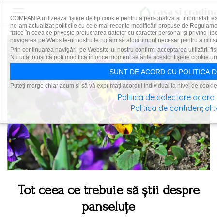
COMPANIA utilizează fişiere de tip cookie pentru a personaliza și îmbunătăți e
ne-am actualizat politicile cu cele mai recente modificări propuse de Regulam
fizice în ceea ce privește prelucrarea datelor cu caracter personal și privind lib
navigarea pe Website-ul nostru te rugăm să aloci timpul necesar pentru a citi și 
Prin continuarea navigării pe Website-ul nostru confirmi acceptarea utilizării fiş
Nu uita totuși că poți modifica în orice moment setările acestor fişiere cookie u
SUNT DE ACORD CU POLITICA D
Puteți merge chiar acum și să vă exprimați acordul individual la nivel de cookie
Politica de colectare acord
Politica de confidențiali
Tot ceea ce trebuie să știi despre
panseluțe