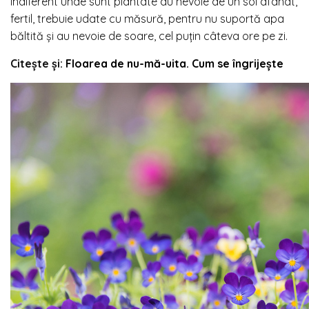
Indiferent unde sunt plantate au nevoie de un sol afânat,
fertil, trebuie udate cu măsură, pentru nu suportă apa
băltită și au nevoie de soare, cel puțin câteva ore pe zi.
Citește și:
Floarea de nu-mă-uita. Cum se îngrijește