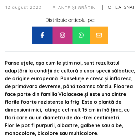
|
|
12 august 2020
OTILIA IGNAT
PLANTE ȘI GRĂDINI
Distribuie articolul pe:
Panseluțele, așa cum le știm noi, sunt rezultatul
adaptării la condiții de cultură a unor specii sălbatice,
de origine europeană. Panseluțele cresc și înfloresc,
de primăvara devreme, până toamna târziu. Floarea
face parte din familia
Violaceae și este una dintre
florile foarte rezistente la frig. Este o plantă de
dimensiuni mici, atinge cel mult 15 cm în înălțime, cu
flori care au un diametru de doi-trei centimetri.
Florile pot fi purpurii, albastre, galbene sau albe,
monocolore, bicolore sau multicolore.