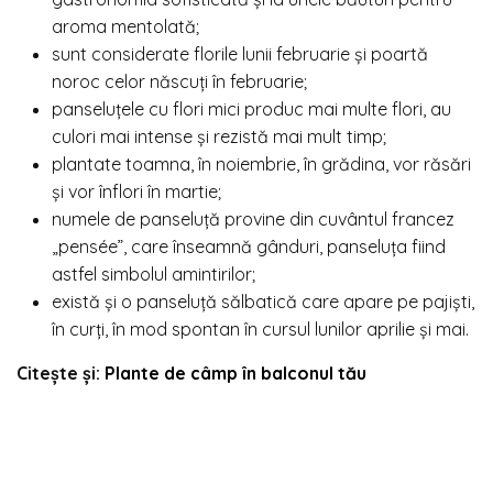
aroma mentolată;
sunt considerate florile lunii februarie și poartă
noroc celor născuți în februarie;
panseluțele cu flori mici produc mai multe flori, au
culori mai intense și rezistă mai mult timp;
plantate toamna, în noiembrie, în grădina, vor răsări
și vor înflori în martie;
numele de
panseluță
provine din cuvântul francez
„pensée”, care înseamnă gânduri, panseluța fiind
astfel simbolul amintirilor;
există și o panseluță sălbatică care apare pe pajiști,
în curți, în mod spontan în cursul lunilor aprilie și mai.
Citește și:
Plante de câmp în balconul tău