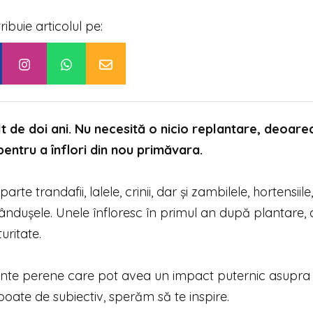
tribuie articolul pe:
lt de doi ani. Nu necesită o nicio replantare, deoare
 pentru a înflori din nou primăvara.
e trandafii, lalele, crinii, dar și zambilele, hortensiile
brândușele. Unele înfloresc în primul an după plantare, 
uritate.
plante perene care pot avea un impact puternic asupra
 poate de subiectiv, sperăm să te inspire.