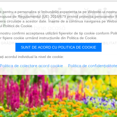
e pentru a personaliza și îmbunătăți experiența ta pe Website-ul nostr
i propuse de Regulamentul (UE) 2016/679 privind protecția persoanelor f
ibera circulație a acestor date. Înainte de a continua navigarea pe Websi
l Politicii de Cookie.
ostru confirmi acceptarea utilizării fişierelor de tip cookie conform Polit
 fişiere cookie urmând instrucțiunile din Politica de Cookie.
 GRĂDINI
IDEI PRACTICE
ECOLOGIE ȘI SUSTENABILITA
SUNT DE ACORD CU POLITICA DE COOKIE
i acordul individual la nivel de cookie:
Politica de colectare acord cookie
Politica de confidențialitat