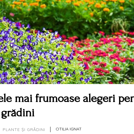
ele mai frumoase alegeri pe
grădini
|
OTILIA IGNAT
PLANTE ȘI GRĂDINI