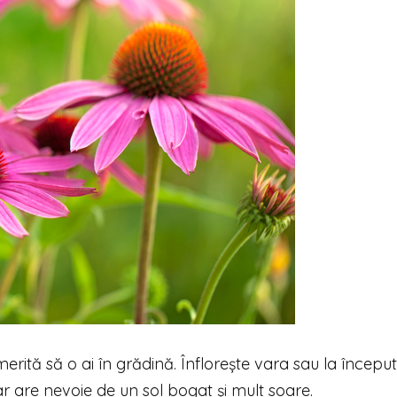
rită să o ai în grădină. Înflorește vara sau la început
dar are nevoie de un sol bogat și mult soare.