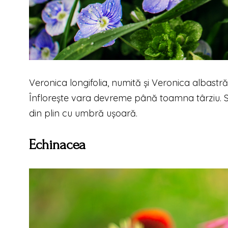
Veronica longifolia, numită și Veronica albastr
Înflorește vara devreme până toamna târziu. Su
din plin cu umbră ușoară.
Echinacea