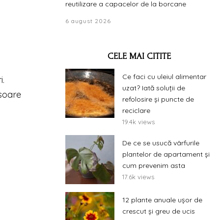
reutilizare a capacelor de la borcane
6 august 2026
CELE MAI CITITE
Ce faci cu uleiul alimentar
i.
uzat? Iată soluții de
 soare
refolosire și puncte de
reciclare
19.4k views
De ce se usucă vârfurile
plantelor de apartament și
cum prevenim asta
17.6k views
12 plante anuale ușor de
crescut și greu de ucis