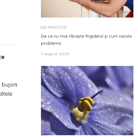
IDEI PRACTICE
De ce nu mai răcește frigiderul și cum rezolvi
problema
7 august 2026
ce
,
bujorii
altele