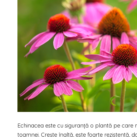
Echinacea este cu siguranță o plantă pe care me
toamnei. Crește înaltă, este foarte rezistentă, 