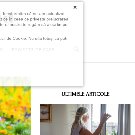
×
u. Te informăm că ne-am actualizat
izice în ceea ce privește prelucrarea
te-ul nostru te rugăm să aloci timpul
icii de Cookie. Nu uita totuși că poți
TE
PROIECTE DE CASE
e
ULTIMELE ARTICOLE