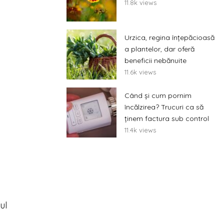
11.8k views
Urzica, regina înțepăcioasă
a plantelor, dar oferă
beneficii nebănuite
11.6k views
Când și cum pornim
încălzirea? Trucuri ca să
ținem factura sub control
11.4k views
ul