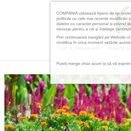
COMPANIA utilizează fişiere de tip cooki
politicile cu cele mai recente modificăr
datelor cu caracter personal și privind l
necesar pentru a citi și înțelege conținutu
Prin continuarea navigării pe Website-ul n
modifica în orice moment setările acestor
CASE ȘI AMENAJĂRI
PLANTE ȘI
Puteți merge chiar acum și să vă exprimaț