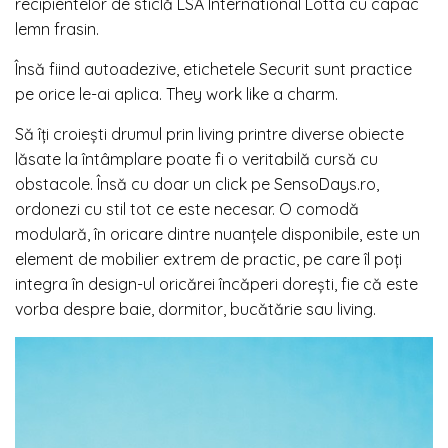
recipientelor de sticlă LSA International Lotta cu capac
lemn frasin.
Însă fiind autoadezive, etichetele Securit sunt practice
pe orice le-ai aplica. They work like a charm.
Să îți croiești drumul prin living printre diverse obiecte
lăsate la întâmplare poate fi o veritabilă cursă cu
obstacole. Însă cu doar un click pe SensoDays.ro,
ordonezi cu stil tot ce este necesar. O comodă
modulară, în oricare dintre nuanțele disponibile, este un
element de mobilier extrem de practic, pe care îl poți
integra în design-ul oricărei încăperi dorești, fie că este
vorba despre baie, dormitor, bucătărie sau living.