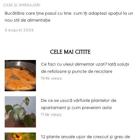
CASE ȘI AMENAJĂRI
Bucătăria care ține pasul cu tine: cum îți adaptezi spațiul la un
nou stil de alimentație
6 august 2026
CELE MAI CITITE
Ce faci cu uleiul alimentar uzat? Iată soluții
de refolosire și puncte de reciclare
19.4k views
De ce se usucă vârfurile plantelor de
apartament și cum prevenim asta
17.6k views
12 plante anuale ușor de crescut și greu de