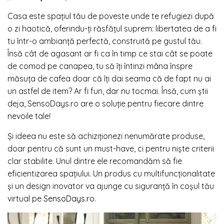
Casa este spațiul tău de poveste unde te refugiezi după
o zi haotică, oferindu-ți răsfățul suprem: libertatea de a fi
tu într-o ambianță perfectă, construită pe gustul tău.
Însă cât de agasant ar fi ca în timp ce stai cât se poate
de comod pe canapea, tu să îți întinzi mâna înspre
măsuța de cafea doar că îți dai seama că de fapt nu ai
un astfel de item? Ar fi fun, dar nu tocmai. Însă, cum știi
deja, SensoDays.ro are o soluție pentru fiecare dintre
nevoile tale!
Și ideea nu este să achiziționezi nenumărate produse,
doar pentru că sunt un must-have, ci pentru niște criterii
clar stabilite. Unul dintre ele recomandăm să fie
eficientizarea spațiului. Un produs cu multifuncționalitate
și un design inovator va ajunge cu siguranță în coșul tău
virtual pe
SensoDays.ro
.