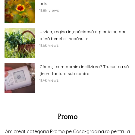
ucis
11.8k views
Urzica, regina înțepăcioasă a plantelor, dar
oferă beneficii nebănuite
11.6k views
Când și cum pornim încălzirea? Trucuri ca să
ținem factura sub control
11.4k views
Promo
Am creat categoria Promo pe Casa-gradina.ro pentru a