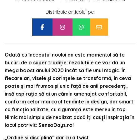
Distribuie articolul pe:
Odată cu începutul noului an este momentul să te
bucuri de o super tradiție: rezoluțiile ce vor da un
mega boost anului 2020 încât să fie unul magic. În
fiecare an, visele și dorințele se transformă, în ceva
poate și mai frumos și unic față de anii precedenți,
însă aspirația să ai un cămin amenajat confortabil,
conform celor mai cool tendințe în design, dar smart
ca funcționalitate, cu siguranță este mereu în top.
Nimic mai simplu de realizat dacă îți cauți inspirația în
locul potrivit: SensoDays.ro!
„Ordine și disciplină” dar cu a twist