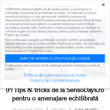
×
COMPANIA utilizează fişiere de tip cookie pentru a personaliza și
îmbunătăți experiența ta pe Website-ul nostru. Te informăm că ne-am
actualizat politicile cu cele mai recente modificări propuse de
Regulamentul (UE) 2016/679 privind protecția persoanelor fizice în ceea
ce privește prelucrarea datelor cu caracter personal și privind libera
circulație a acestor date. Înainte de a continua navigarea pe Website-ul
nostru te rugăm să aloci timpul necesar pentru a citi și înțelege conținutul
Politicii de Cookie.
Prin continuarea navigării pe Website-ul nostru confirmi acceptarea
utilizării fişierelor de tip cookie conform Politicii de Cookie. Nu uita totuși că
poți modifica în orice moment setările acestor fişiere cookie urmând
instrucțiunile din Politica de Cookie.
SUNT DE ACORD CU POLITICA DE COOKIE
Puteți merge chiar acum și să vă exprimați acordul individual la nivel de
cookie:
Politica de colectare acord cookie
Politica de confidențialitate
(P) Tips & tricks de la SensoDays.ro
pentru o amenajare echilibrată
|
|
29 ianuarie 2020
ALINA NEAMȚU
PROMO