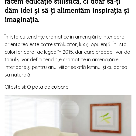
facem educație stilistică, ci doar să-ți
dăm idei și să-ți alimentăm inspirația și
imaginația.
În lista cu tendințe cromatice în amenajările interioare
orientarea este către strălucitor, lux și opulență. În lista
culorilor care fac legea în 2015, dar care probabil vor da
tonul și vor defini tendințe cromatice în amenajările
interioare și pentru anul viitor se află lemnul și culoarea
sa naturală.
Citeste si:
O pata de culoare