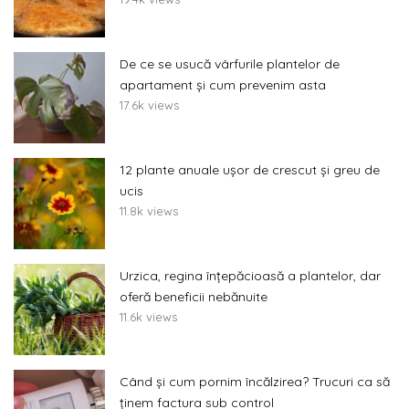
De ce se usucă vârfurile plantelor de
apartament și cum prevenim asta
17.6k views
12 plante anuale ușor de crescut și greu de
ucis
11.8k views
Urzica, regina înțepăcioasă a plantelor, dar
oferă beneficii nebănuite
11.6k views
Când și cum pornim încălzirea? Trucuri ca să
ținem factura sub control