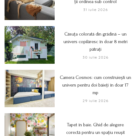
ții ordinea sub control
31 iulie 2026
Căsuța colorată din grădină – un
univers copilăresc în doar 8 metri
pătrați
30 iulie 2026
Camera Cosmos: cum construiești un
univers pentru doi băieți în doar 17
mp
29 iulie 2026
Tapet în baie. Ghid de alegere
corectă pentru un spațiu reușit