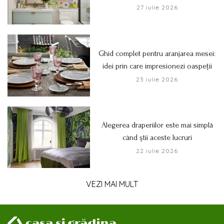
27 iulie 2026
Ghid complet pentru aranjarea mesei:
idei prin care impresionezi oaspeții
23 iulie 2026
Alegerea draperiilor este mai simplă
când știi aceste lucruri
22 iulie 2026
VEZI MAI MULT