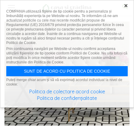
×
COMPANIA utilizează fişiere de tip cookie pentru a personaliza și
îmbunătăți experiența ta pe Website-ul nostru. Te informăm că ne-am
actualizat politicile cu cele mai recente modificări propuse de
Regulamentul (UE) 2016/679 privind protecția persoanelor fizice în ceea
ce privește prelucrarea datelor cu caracter personal și privind libera
circulație a acestor date. Înainte de a continua navigarea pe Website-ul
nostru te rugăm să aloci timpul necesar pentru a citi și înțelege conținutul
Politicii de Cookie.
Prin continuarea navigării pe Website-ul nostru confirmi acceptarea
utilizării fişierelor de tip cookie conform Politicii de Cookie. Nu uita totuși că
poți modifica în orice moment setările acestor fişiere cookie urmând
instrucțiunile din Politica de Cookie.
SUNT DE ACORD CU POLITICA DE COOKIE
Puteți merge chiar acum și să vă exprimați acordul individual la nivel de
cookie:
Politica de colectare acord cookie
Politica de confidențialitate