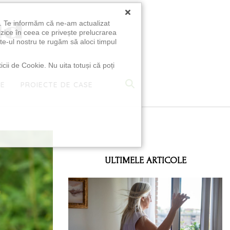
×
u. Te informăm că ne-am actualizat
izice în ceea ce privește prelucrarea
te-ul nostru te rugăm să aloci timpul
icii de Cookie. Nu uita totuși că poți
TE
PROIECTE DE CASE
e
ULTIMELE ARTICOLE