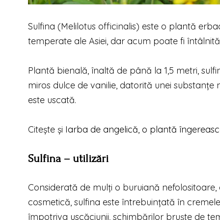
Sulfina (
Melilotus officinalis
) este o plantă erbac
temperate ale Asiei, dar acum poate fi întâlnit
Plantă bienală, înaltă de până la 1,5 metri, sul
miros dulce de vanilie, datorită unei substanţ
este uscată.
Citeşte şi
Iarba de angelică, o plantă îngereas
Sulfina – utilizări
Considerată de mulţi o buruiană nefolositoare, e
cosmetică, sulfina este întrebuinţată în cremel
împotriva uscăciunii, schimbărilor bruşte de tem