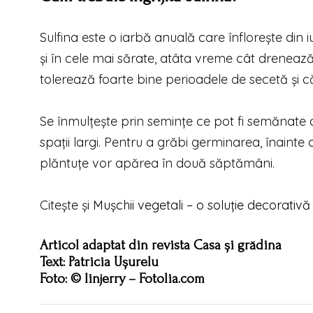
Sulfina este o iarbă anuală care înflorește din i
și în cele mai sărate, atâta vreme cât drenează
tolerează foarte bine perioadele de secetă și c
Se înmulțește prin semințe ce pot fi semănate d
spații largi. Pentru a grăbi germinarea, înainte
plăntuțe vor apărea în două săptămâni.
Citeşte şi
Mușchii vegetali – o soluție decorativă
Articol adaptat din revista Casa și grădina
Text: Patricia Ușurelu
Foto: © linjerry – Fotolia.com