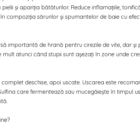
lii şi apariţia bătăturilor. Reduce inflamaţiile, tonifică
şi în compoziţia sărurilor şi spumantelor de baie cu efec
să importantă de hrană pentru cirezile de vite, dar și
e mult atunci când stupii sunt așezați în zone unde cre
sunt complet deschise, apoi uscate. Uscarea este recom
t. Sulfina care fermentează sau mucegăieşte în timpul us
ită.
ine?