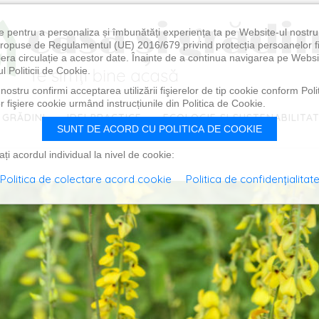
e pentru a personaliza și îmbunătăți experiența ta pe Website-ul nostr
i propuse de Regulamentul (UE) 2016/679 privind protecția persoanelor f
ibera circulație a acestor date. Înainte de a continua navigarea pe Websi
l Politicii de Cookie.
ostru confirmi acceptarea utilizării fişierelor de tip cookie conform Polit
 fişiere cookie urmând instrucțiunile din Politica de Cookie.
 GRĂDINI
IDEI PRACTICE
ECOLOGIE ȘI SUSTENABILITA
SUNT DE ACORD CU POLITICA DE COOKIE
i acordul individual la nivel de cookie:
Politica de colectare acord cookie
Politica de confidențialitat