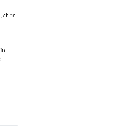
, chiar
 în
e