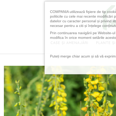
COMPANIA utilizează fişiere de tip cooki
politicile cu cele mai recente modificăr
datelor cu caracter personal și privind l
necesar pentru a citi și înțelege conținutu
Prin continuarea navigării pe Website-ul n
modifica în orice moment setările acestor
CASE ȘI AMENAJĂRI
PLANTE ȘI
Puteți merge chiar acum și să vă exprimaț