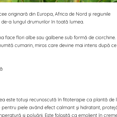
ee originară din Europa, Africa de Nord şi regiunile
ă de-a lungul drumurilor în toată lumea.
fina face flori albe sau galbene sub formă de ciorchine.
e numită cumarin, miros care devine mai intens după ce
că
a este totuşi recunoscută în fitoterapie ca plantă de l
e pentru piele având efect calmant şi hidratant, prote
peratură şi poluării. Este folosită ca emolient în crem