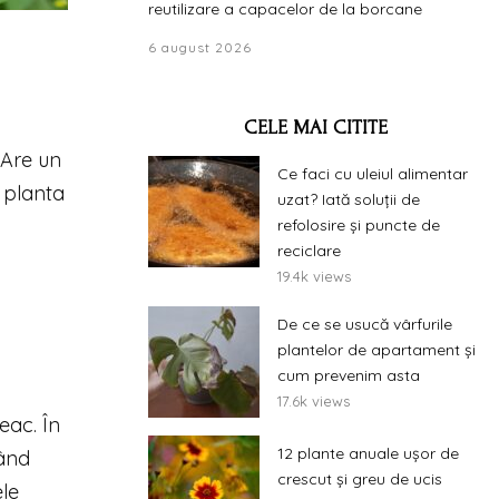
reutilizare a capacelor de la borcane
6 august 2026
CELE MAI CITITE
 Are un
Ce faci cu uleiul alimentar
 planta
uzat? Iată soluții de
refolosire și puncte de
reciclare
19.4k views
De ce se usucă vârfurile
plantelor de apartament și
cum prevenim asta
17.6k views
eac. În
12 plante anuale ușor de
jând
crescut și greu de ucis
ele