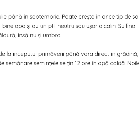
ulie până în septembrie. Poate crește în orice tip de sol
 bine apa și au un pH neutru sau ușor alcalin. Sulfina
ăldură, însă nu și umbra.
e la începutul primăverii până vara direct în grădină,
 de semănare semințele se țin 12 ore în apă caldă. Noil