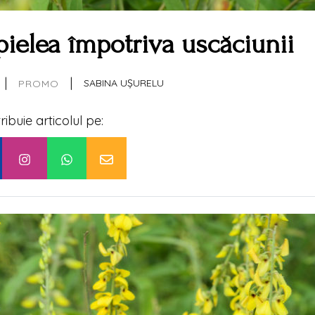
pielea împotriva uscăciunii
|
|
SABINA UȘURELU
PROMO
tribuie articolul pe: