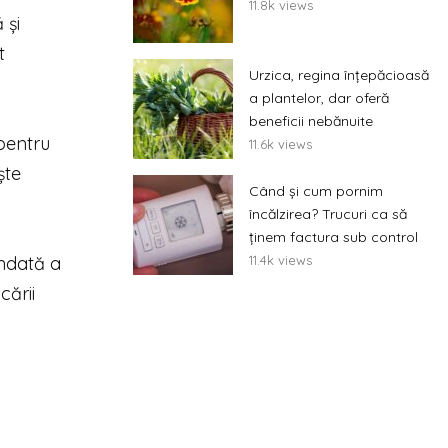
11.8k views
 şi
t
Urzica, regina înțepăcioasă
a plantelor, dar oferă
beneficii nebănuite
 pentru
11.6k views
ște
Când și cum pornim
încălzirea? Trucuri ca să
ținem factura sub control
11.4k views
andată a
cării