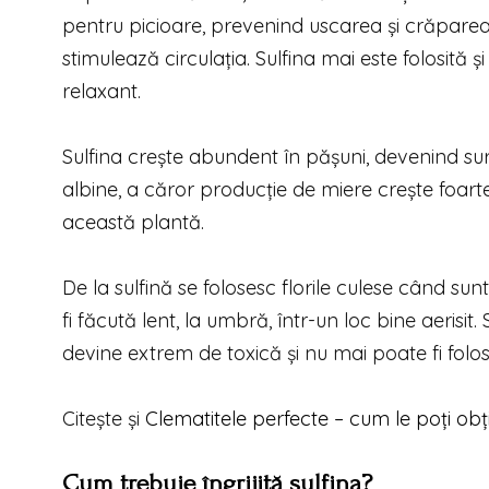
pentru picioare, prevenind uscarea şi crăparea pie
stimulează circulaţia. Sulfina mai este folosită 
relaxant.
Sulfina crește abundent în pășuni, devenind sur
albine, a căror producție de miere crește foart
această plantă.
De la sulfină se folosesc florile culese când 
fi făcută lent, la umbră, într-un loc bine aerisi
devine extrem de toxică şi nu mai poate fi folos
Citeşte şi
Clematitele perfecte – cum le poți obț
Cum trebuie îngrijită sulfina?