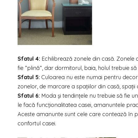
Sfatul 4:
Echilibrează zonele din casă. Zonele a
fie ”plină”, dar dormitorul, baia, holul trebuie să 
Sfatul 5:
Culoarea nu este numai pentru decor, e
zonelor, de marcare a spațiilor din casă, spații 
Sfatul 6:
Moda și tendințele nu trebuie să fie u
le facă funcționalitatea casei, amanuntele pract
Aceste amanunte sunt cele care contează în pr
confortul casei.