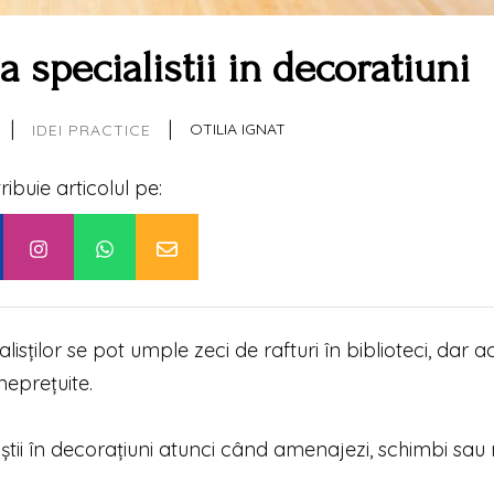
la specialistii in decoratiuni
|
|
OTILIA IGNAT
IDEI PRACTICE
tribuie articolul pe:
alisților se pot umple zeci de rafturi în biblioteci, dar 
eprețuite.
liștii în decorațiuni atunci când amenajezi, schimbi sau 