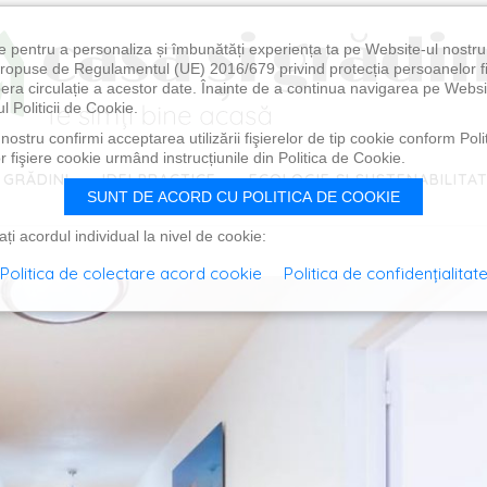
e pentru a personaliza și îmbunătăți experiența ta pe Website-ul nostr
i propuse de Regulamentul (UE) 2016/679 privind protecția persoanelor f
ibera circulație a acestor date. Înainte de a continua navigarea pe Websi
l Politicii de Cookie.
ostru confirmi acceptarea utilizării fişierelor de tip cookie conform Polit
 fişiere cookie urmând instrucțiunile din Politica de Cookie.
 GRĂDINI
IDEI PRACTICE
ECOLOGIE ȘI SUSTENABILITA
SUNT DE ACORD CU POLITICA DE COOKIE
i acordul individual la nivel de cookie:
Politica de colectare acord cookie
Politica de confidențialitat