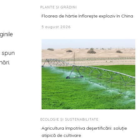
PLANTE ȘI GRĂDINI
Floarea de hârtie înflorește exploziv în China
5 august 2026
ginile
i spun
ări.
ECOLOGIE ȘI SUSTENABILITATE
Agricultura împotriva deșertificării: soluție
atipică de cultivare