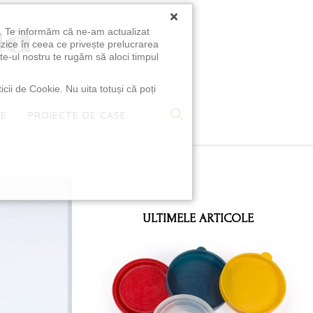
×
u. Te informăm că ne-am actualizat
izice în ceea ce privește prelucrarea
te-ul nostru te rugăm să aloci timpul
icii de Cookie. Nu uita totuși că poți
TE
PROIECTE DE CASE
e
ULTIMELE ARTICOLE