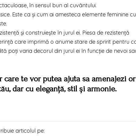
taculoase, în sensul bun al cuvântului.
ce. Este ca și cum ai amesteca elemente feminine cu
te.
tență și construiește în jurul ei. Piesa de rezistență
ferință care imprimă o anume stare de spririt pentru 
ită poți varia decorul din jurul ei în funcție de nevoi s
ur care te vor putea ajuta sa amenajezi or
ău, dar cu eleganță, stil și armonie.
tribuie articolul pe: