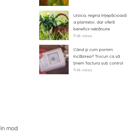
Urzica, regina înțepăcioasă
a plantelor, dar oferă
beneficii nebănuite
11.6k views
Când și cum pornim
încălzirea? Trucuri ca să
ținem factura sub control
11.4k views
ă în mod