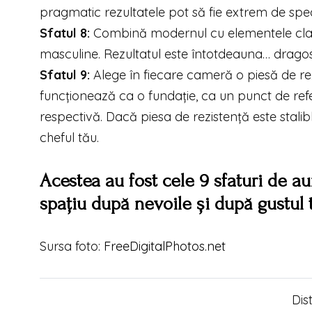
pragmatic rezultatele pot să fie extrem de spec
Sfatul 8:
Combină modernul cu elementele clasi
masculine. Rezultatul este întotdeauna… dragos
Sfatul 9:
Alege în fiecare cameră o piesă de rezis
funcționează ca o fundație, ca un punct de re
respectivă. Dacă piesa de rezistență este stalibl
cheful tău.
Acestea au fost cele 9 sfaturi de a
spațiu după nevoile și după gustul t
Sursa foto:
FreeDigitalPhotos.net
Dis