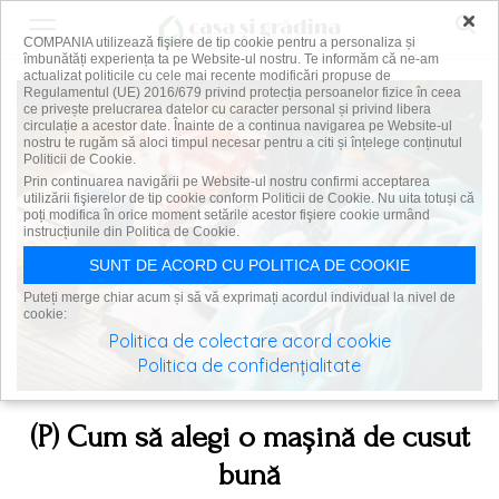
×
COMPANIA utilizează fişiere de tip cookie pentru a personaliza și
îmbunătăți experiența ta pe Website-ul nostru. Te informăm că ne-am
actualizat politicile cu cele mai recente modificări propuse de
Regulamentul (UE) 2016/679 privind protecția persoanelor fizice în ceea
ce privește prelucrarea datelor cu caracter personal și privind libera
circulație a acestor date. Înainte de a continua navigarea pe Website-ul
nostru te rugăm să aloci timpul necesar pentru a citi și înțelege conținutul
Politicii de Cookie.
Prin continuarea navigării pe Website-ul nostru confirmi acceptarea
utilizării fişierelor de tip cookie conform Politicii de Cookie. Nu uita totuși că
poți modifica în orice moment setările acestor fişiere cookie urmând
instrucțiunile din Politica de Cookie.
SUNT DE ACORD CU POLITICA DE COOKIE
Puteți merge chiar acum și să vă exprimați acordul individual la nivel de
cookie:
Politica de colectare acord cookie
Politica de confidențialitate
(P) Cum să alegi o mașină de cusut
bună