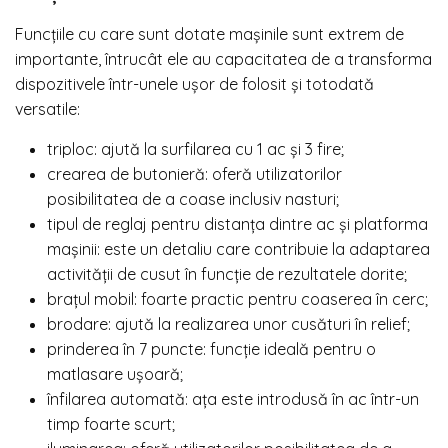
Funcțiile cu care sunt dotate mașinile sunt extrem de
importante, întrucât ele au capacitatea de a transforma
dispozitivele într-unele ușor de folosit și totodată
versatile:
triploc: ajută la surfilarea cu 1 ac și 3 fire;
crearea de butonieră: oferă utilizatorilor
posibilitatea de a coase inclusiv nasturi;
tipul de reglaj pentru distanța dintre ac și platforma
mașinii: este un detaliu care contribuie la adaptarea
activității de cusut în funcție de rezultatele dorite;
brațul mobil: foarte practic pentru coaserea în cerc;
brodare: ajută la realizarea unor cusături în relief;
prinderea în 7 puncte: funcție ideală pentru o
matlasare ușoară;
înfilarea automată: ața este introdusă în ac într-un
timp foarte scurt;