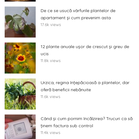
De ce se usucă vârfurile plantelor de
apartament și cum prevenim asta
17.6k views
12 plante anuale ușor de crescut și greu de
ucis
11.8k views
Urzica, regina înțepăcioasă a plantelor, dar
oferă beneficii nebănuite
11.6k views
Când și cum pornim încălzirea? Trucuri ca să
ținem factura sub control
11.4k views