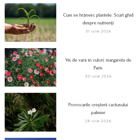
Cum se hrănesc plantele. Scurt ghid
despre nutrienți
31 iulie 2026
Vis de vară în culori: margareta de
Paris
30 iulie 2026
Provocarile creșterii cactusului
palmier
28 iulie 2026