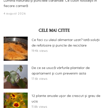
Lumina naturală și punctele cardinale. Ce culori folosești în
fiecare cameră
4 august 2026
CELE MAI CITITE
Ce faci cu uleiul alimentar uzat? Iată soluții
de refolosire și puncte de reciclare
19.4k views
De ce se usucă vârfurile plantelor de
apartament și cum prevenim asta
17.6k views
12 plante anuale ușor de crescut și greu de
ucis
11.8k views