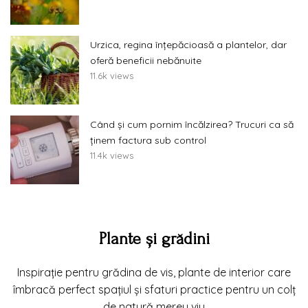
Urzica, regina înțepăcioasă a plantelor, dar
oferă beneficii nebănuite
11.6k views
Când și cum pornim încălzirea? Trucuri ca să
ținem factura sub control
11.4k views
Plante și grădini
Inspirație pentru grădina de vis, plante de interior care
îmbracă perfect spațiul și sfaturi practice pentru un colț
de natură mereu viu