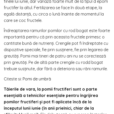
finele lui iunie, dar variază foarte mult de la tipul d epom
fructifer la altul. Fertilizarea se face în două etape, la
egală distanță, cu circa o lună înainte de momentul la
care se coc fructele.
Îndreaptarea ramurilor pomilor cu rod bogat este foarte
importantă pentru că prin aceasta fructele primesc o
cantitate bună de nutrienți. Crengile pot fi îndreptate cu
dispozitive speciale, fie prin susținere, fie prin legarea de
greutăți. Pomii mai tineri de patru ani nu se corectează
prin greutăți. Pe de altă parte crengile cu rodd bogat
trebuie susținute, dar fără a deteriora sau răni ramurile.
Citeste si:
Pomi de umbră
Tăierile de vara, la pomii fructiferi sunt o parte
esențială a tehnicilor esențiale pentru îngrijirea
pomilor fructiferi și pot fi aplicate încă de la
începutul lunii iunie (în anii prielnici, chiar de la