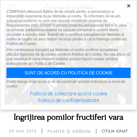
×
COMPANIA utilizează fişiere de tip cookie pentru a personaliza și
îmbunătăți experiența ta pe Website-ul nostru. Te informăm că ne-am
actualizat politicile cu cele mai recente modificări propuse de
Regulamentul (UE) 2016/679 privind protecția persoanelor fizice în ceea
ce privește prelucrarea datelor cu caracter personal și privind libera
circulație a acestor date. Înainte de a continua navigarea pe Website-ul
nostru te rugăm să aloci timpul necesar pentru a citi și înțelege conținutul
Politicii de Cookie.
Prin continuarea navigării pe Website-ul nostru confirmi acceptarea
utilizării fişierelor de tip cookie conform Politicii de Cookie. Nu uita totuși că
poți modifica în orice moment setările acestor fişiere cookie urmând
instrucțiunile din Politica de Cookie.
SUNT DE ACORD CU POLITICA DE COOKIE
Puteți merge chiar acum și să vă exprimați acordul individual la nivel de
cookie:
Politica de colectare acord cookie
Politica de confidențialitate
Ingrijirea pomilor fructiferi vara
|
|
29 mai 2015
OTILIA IGNAT
PLANTE ȘI GRĂDINI