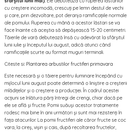
sfârșitul lunii mai).
Ele debutează cu ruperea lăstarilor
cu creștere incomodă, crescuți pe lemn destul de vechi
și care, prin dezvoltare, pot deranja ramificațiile normale
ale pomului. Ruperea cu mână a acestor lăstari se va
face înainte că aceștia să depășească 15-20 centimetri.
Tăierile de vară debutează însă cu adevărat la sfârșitul
lunii iulie și începutul lui august, adică atunci când
ramificațiile scurte au format muguri terminali.
Citeste si:
Plantarea arbustilor fructiferi primavara
Este necesară și o tăiere pentru iluminare începând cu
mijlocul lunii august poate determină o liniștire a creșterii
mlădițelor și o creștere a producției. În cadrul acestei
acțiuni se înlătura părți întregi de crengi, chiar dacă pe
ele se află și fructe. Pomii suăuși acestor tratamente
rodesc mai bine în anii următori și sunt mai rezistenți în
fața atacurilor. La pomii fructiferi ale căror fructe se coc
vara, la cireș, vișin și cais, după recoltarea fructelor,