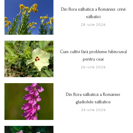
Din flora sălbatică a României: crinii
sălbatici
28 iulie 2026
Cum cultivi fără probleme hibiscusul
pentru ceai
26 iulie 2026
Din flora sălbatică a României:
gladiolele sălbatice
24 iulie 2026