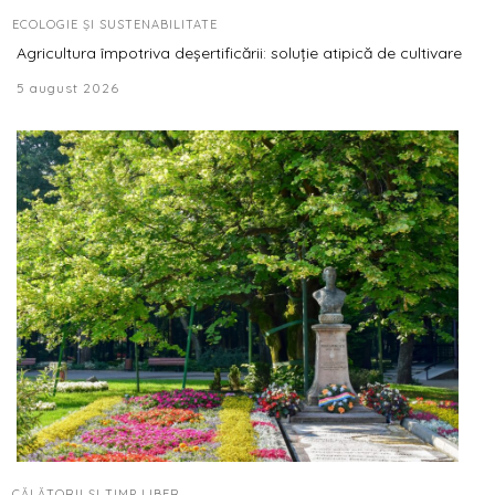
ECOLOGIE ȘI SUSTENABILITATE
Agricultura împotriva deșertificării: soluție atipică de cultivare
5 august 2026
CĂLĂTORII ȘI TIMP LIBER