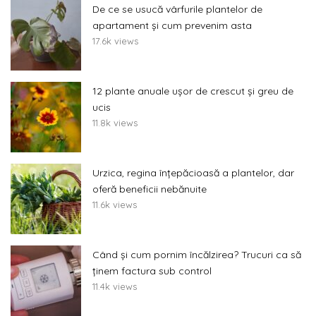
De ce se usucă vârfurile plantelor de
apartament și cum prevenim asta
17.6k views
12 plante anuale ușor de crescut și greu de
ucis
11.8k views
Urzica, regina înțepăcioasă a plantelor, dar
oferă beneficii nebănuite
11.6k views
Când și cum pornim încălzirea? Trucuri ca să
ținem factura sub control
11.4k views