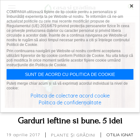
×
COMPANIA utilizează fişiere de tip cookie pentru a personaliza și
îmbunătăți experiența ta pe Website-ul nostru. Te informăm că ne-am
actualizat politicile cu cele mai recente modificări propuse de
Regulamentul (UE) 2016/679 privind protecția persoanelor fizice în ceea
ce privește prelucrarea datelor cu caracter personal și privind libera
circulație a acestor date. Înainte de a continua navigarea pe Website-ul
nostru te rugăm să aloci timpul necesar pentru a citi și înțelege conținutul
Politicii de Cookie.
Prin continuarea navigării pe Website-ul nostru confirmi acceptarea
utilizării fişierelor de tip cookie conform Politicii de Cookie. Nu uita totuși că
poți modifica în orice moment setările acestor fişiere cookie urmând
instrucțiunile din Politica de Cookie.
SUNT DE ACORD CU POLITICA DE COOKIE
Puteți merge chiar acum și să vă exprimați acordul individual la nivel de
cookie:
Politica de colectare acord cookie
Politica de confidențialitate
Garduri ieftine si bune. 5 idei
|
|
19 aprilie 2017
OTILIA IGNAT
PLANTE ȘI GRĂDINI