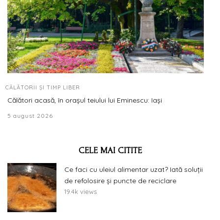
CĂLĂTORII ȘI TIMP LIBER
Călători acasă, în orașul teiului lui Eminescu: Iași
5 august 2026
CELE MAI CITITE
Ce faci cu uleiul alimentar uzat? Iată soluții
de refolosire și puncte de reciclare
19.4k views