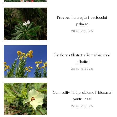
Provocarile creșterii cactusului
palmier
28 iulie 2026
Din flora sălbatică a României: crinii
sălbatici
28 iulie 2026
Cum cultivi fără probleme hibiscusul
pentru ceai
26 iulie 2026