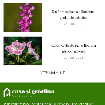
Din flora sălbatică a României:
gladiolele sălbatice
24 iulie 2026
Culori catifelate într-o floare la
ghiveci: gloxinia
22 iulie 2026
VEZI MAI MULT
Inspirație zilnică pentru casă și grădină: idei creative,