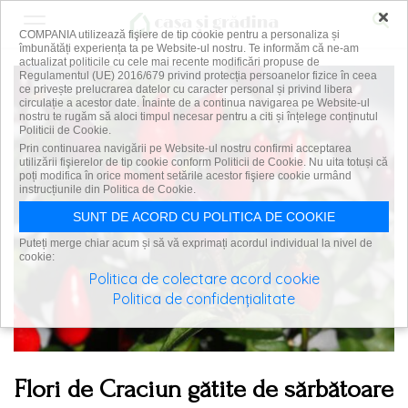
×
COMPANIA utilizează fişiere de tip cookie pentru a personaliza și
îmbunătăți experiența ta pe Website-ul nostru. Te informăm că ne-am
actualizat politicile cu cele mai recente modificări propuse de
Regulamentul (UE) 2016/679 privind protecția persoanelor fizice în ceea
ce privește prelucrarea datelor cu caracter personal și privind libera
circulație a acestor date. Înainte de a continua navigarea pe Website-ul
nostru te rugăm să aloci timpul necesar pentru a citi și înțelege conținutul
Politicii de Cookie.
Prin continuarea navigării pe Website-ul nostru confirmi acceptarea
utilizării fişierelor de tip cookie conform Politicii de Cookie. Nu uita totuși că
poți modifica în orice moment setările acestor fişiere cookie urmând
instrucțiunile din Politica de Cookie.
SUNT DE ACORD CU POLITICA DE COOKIE
Puteți merge chiar acum și să vă exprimați acordul individual la nivel de
cookie:
Politica de colectare acord cookie
Politica de confidențialitate
Flori de Craciun gătite de sărbătoare