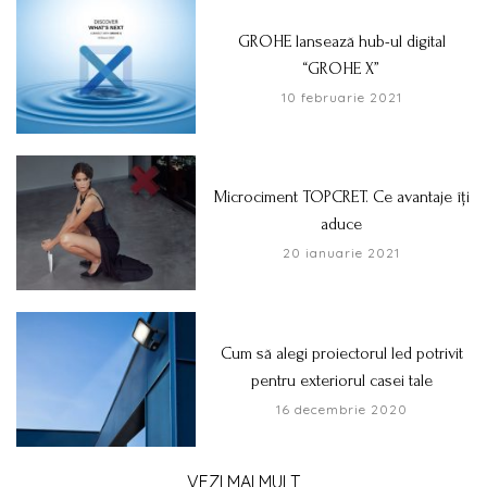
GROHE lansează hub-ul digital
“GROHE X”
10 februarie 2021
Microciment TOPCRET. Ce avantaje îți
aduce
20 ianuarie 2021
Cum să alegi proiectorul led potrivit
pentru exteriorul casei tale
16 decembrie 2020
VEZI MAI MULT