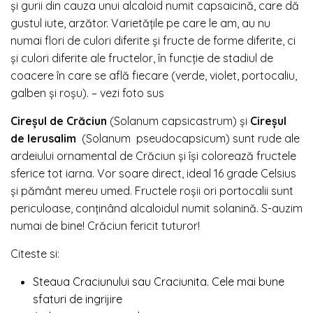
și gurii din cauza unui alcaloid numit capsaicină, care dă
gustul iute, arzător. Varietățile pe care le am, au nu
numai flori de culori diferite și fructe de forme diferite, ci
și culori diferite ale fructelor, în funcție de stadiul de
coacere în care se află fiecare (verde, violet, portocaliu,
galben și roșu). – vezi foto sus
Cireșul de Crăciun
(Solanum capsicastrum) și
Cireșul
de Ierusalim
(Solanum pseudocapsicum) sunt rude ale
ardeiului ornamental de Crăciun și își colorează fructele
sferice tot iarna. Vor soare direct, ideal 16 grade Celsius
și pământ mereu umed. Fructele roșii ori portocalii sunt
periculoase, conținând alcaloidul numit solanină. S-auzim
numai de bine! Crăciun fericit tuturor!
Citeste si:
Steaua Craciunului sau Craciunita. Cele mai bune
sfaturi de ingrijire