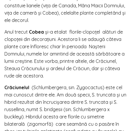
constituie lianele (vița de Canada, Mâna Maicii Domnului,
vița de cameră și Cobea), celelalte plante completând și
ele decorul.
Anul trecut
Cobea
și-a etalat florile-clopoțel alături de
clopoțeii din decorațiuni. Acestora li se adaugă câteva
plante care înfloresc chiar în perioada Nașterii
Domnului, numele lor amintind de această sărbătoare a
lumii creștine. Este vorba, printre altele, de Crăciunel,
Steaua Crăciunului și ardeiul de Crăciun, dar și câteva
rude ale acestora.
Crăciunelul
(Schlumbergera, sin. Zygocactus) este cel
mai cunoscut dintre ele. Am două specii, S. truncata și un
hibrid rezultat din încrucișarea dintre S. truncata și S.
russellina, numit S. bridgesii (sin. Schlumbergera x
buckleyi). Hibridul acesta are florile cu simetrie
bilaterală (zigomorfă) care seamănă cu o pasăre în