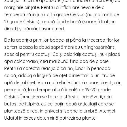
zbor, iar tulpinile aplatizate (confundate cu frunzele) au
marginile dințate. Pentru a înflori are nevoie de o
temperatură în jurul a 15 grade Celsius (nu mai mică de
13 grade Celsius), lumină foarte bună (soare filtrat, nu
direct) și pământ ușor umed.
De la apariția primilor boboci și până la trecerea florilor
se fertilizează la două săptămâni cu un îngrășământ
special pentru cactuși. Ca și celorlalți cactuși, nu-i place
apa calcaroasă, cea mai bună fiind apa de ploaie.
Pentru a corecta reacția alcalină, lunar în perioada
caldă, adaug o lingură de oțet alimentar la un litru de
apă de robinet. Vara nu trebuie ținut la soare direct, ci în
penumbră, la o temperatură ideală de 19-20 grade
Celsius. Înmulțirea se face la sfârșitul primăverii, prin
butași de tulpină, cu cel puțin două articulații care se
plantează direct în ghiveci și se ține la umbră. Atenție!
Udatul în exces determină putrezirea plantei.