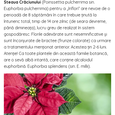
Steaua Crăciunului
(Poinssettia pulcherrima sin.
Euphorbia pulcherrima) pentru a „înflori” are nevoie de o
perioadă de 8 săptămâni în care trebuie ținută la
întuneric total, timp de 14 ore zilnic (de seara devreme,
până dimineața), lucru greu de realizat în sistem
gospodăresc. Florile adevărate sunt nesemnificative și
sunt înconjurate de bractee (frunze colorate) ca urmare
a tratamentului menționat anterior. Acestea țin 2-6 luni.
Atenție! Ca toate plantele din această familie botanică,
are o sevă albă iritantă, care conține alcaloidul
euphorbină. Euphorbia splendens (sin. E. millii).