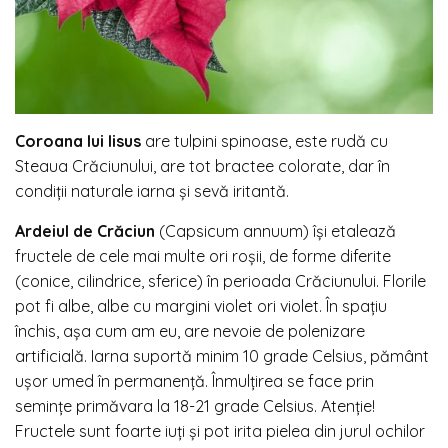
Coroana lui Iisus
are tulpini spinoase, este rudă cu
Steaua Crăciunului, are tot bractee colorate, dar în
condiții naturale iarna și sevă iritantă.
Ardeiul de Crăciun
(Capsicum annuum) își etalează
fructele de cele mai multe ori roșii, de forme diferite
(conice, cilindrice, sferice) în perioada Crăciunului. Florile
pot fi albe, albe cu margini violet ori violet. În spațiu
închis, așa cum am eu, are nevoie de polenizare
artificială. Iarna suportă minim 10 grade Celsius, pământ
ușor umed în permanență. Înmulțirea se face prin
semințe primăvara la 18-21 grade Celsius. Atenție!
Fructele sunt foarte iuți și pot irita pielea din jurul ochilor