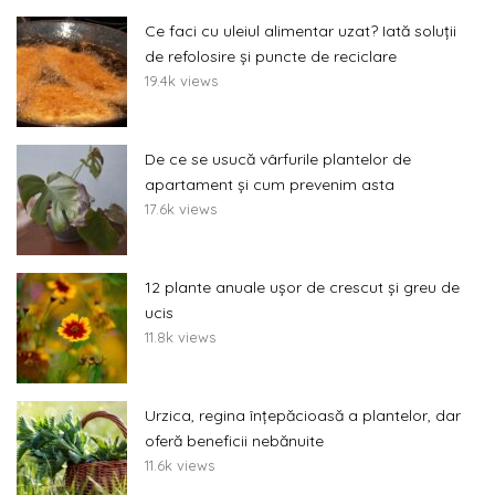
Ce faci cu uleiul alimentar uzat? Iată soluții
de refolosire și puncte de reciclare
19.4k views
De ce se usucă vârfurile plantelor de
apartament și cum prevenim asta
17.6k views
12 plante anuale ușor de crescut și greu de
ucis
11.8k views
Urzica, regina înțepăcioasă a plantelor, dar
oferă beneficii nebănuite
11.6k views