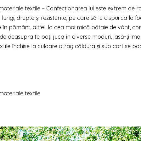
ateriale textile – Confecţionarea lui este extrem de r
lungi, drepte şi rezistente, pe care să le dispui ca la f
e în pământ, altfel, la cea mai mică bătaie de vânt, cor
de deasupra te poţi juca în diverse moduri, lasă-ţi ima
tile închise la culoare atrag căldura şi sub cort se po
ateriale textile