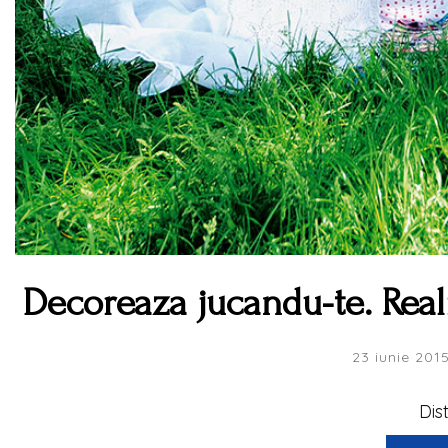
Decoreaza jucandu-te. Reali
23 iunie 201
Dis