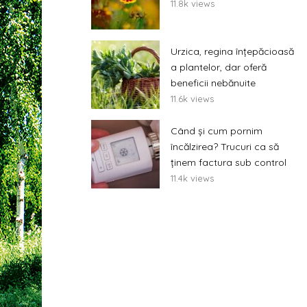
11.8k views
Urzica, regina înțepăcioasă
a plantelor, dar oferă
beneficii nebănuite
11.6k views
Când și cum pornim
încălzirea? Trucuri ca să
ținem factura sub control
11.4k views