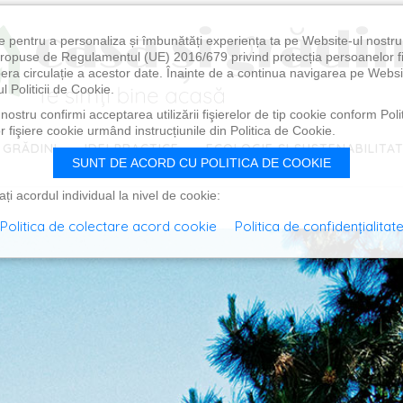
e pentru a personaliza și îmbunătăți experiența ta pe Website-ul nostr
i propuse de Regulamentul (UE) 2016/679 privind protecția persoanelor f
ibera circulație a acestor date. Înainte de a continua navigarea pe Websi
l Politicii de Cookie.
ostru confirmi acceptarea utilizării fişierelor de tip cookie conform Polit
 fişiere cookie urmând instrucțiunile din Politica de Cookie.
 GRĂDINI
IDEI PRACTICE
ECOLOGIE ȘI SUSTENABILITA
SUNT DE ACORD CU POLITICA DE COOKIE
i acordul individual la nivel de cookie:
Politica de colectare acord cookie
Politica de confidențialitat