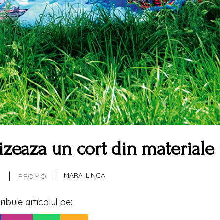
zeaza un cort din materiale 
|
|
5
MARA ILINCA
PROMO
tribuie articolul pe: