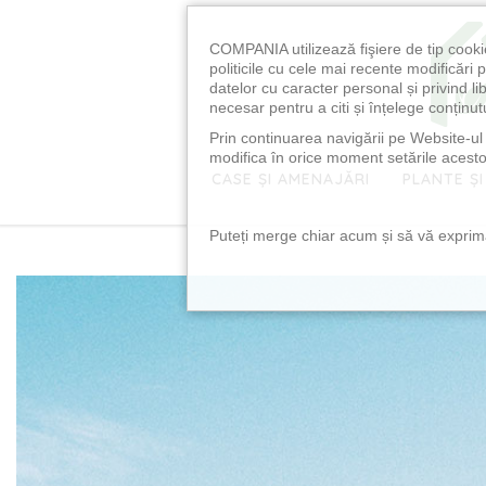
COMPANIA utilizează fişiere de tip cooki
politicile cu cele mai recente modificăr
datelor cu caracter personal și privind l
necesar pentru a citi și înțelege conținutu
Prin continuarea navigării pe Website-ul n
modifica în orice moment setările acestor
CASE ȘI AMENAJĂRI
PLANTE ȘI
Puteți merge chiar acum și să vă exprimaț