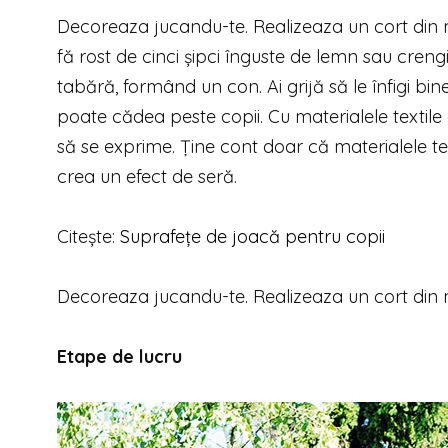
Decoreaza jucandu-te. Realizeaza un cort din m
fă rost de cinci şipci înguste de lemn sau crengi 
tabără, formând un con. Ai grijă să le înfigi bin
poate cădea peste copii. Cu materialele textile 
să se exprime. Ţine cont doar că materialele tex
crea un efect de seră.
Citește:
Suprafețe de joacă pentru copii
Decoreaza jucandu-te. Realizeaza un cort din m
Etape de lucru