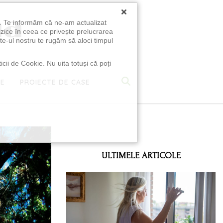
×
u. Te informăm că ne-am actualizat
izice în ceea ce privește prelucrarea
te-ul nostru te rugăm să aloci timpul
icii de Cookie. Nu uita totuși că poți
TE
PROIECTE DE CASE
e
ULTIMELE ARTICOLE