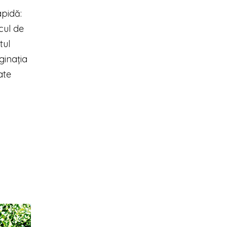
apidă:
ocul de
tul
ginaţia
ate