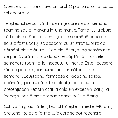
Citeste si:
Cum se cultiva cimbrul. O planta aromatica cu
rol decorativ
Leușteanul se cultivă din semințe care se pot semăna
toamna sau primăvara în luna martie. Pământul trebuie
să fie bine afănat iar semințele se seamănă după ce
solul a fost udat și se acoperă cu un strat subțire de
pământ bine mărunțit. Plantele răsar, după semănarea
de primăvară, în circa două-trei săptămâni, iar cele
semănate toamna, la începutul lui martie. Este necesară
rărirea parcelei, dar numai anul următor primei
semănări. Leușteanul formează o rădăcină solidă,
adâncă și pentru că este o plantă foarte puțin
pretențioasă, rezistă atât la căldură excesivă, cât și la
îngheț suportă bine aproape orice loc în grădină.
Cultivat în gradină, leușteanul trăiește în medie 7-10 ani și
are tendința de a forma tufe care se pot regenera