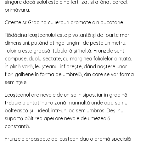
singure dacă solul este bine fertilizat si afânat corect
primăvara.
Citeste si:
Gradina cu ierburi aromate din bucatarie
Rădăcina leușteanului este pivotantă și de foarte mari
dimensiuni, putând atinge lungimi de peste un metru.
Tulpina este groasă, tubulară și înaltă. Frunzele sunt
compuse, dublu sectate, cu marginea foliolelor dințată.
În plină vară, leușteanul înflorește, dând naștere unor
flori galbene în forma de umbrelă, din care se vor forma
semințele.
Leușteanul are nevoie de un sol nisipos, iar în gradină
trebuie plantat într-o zonă mai înaltă unde apa sa nu
băltească și – ideal, într-un loc semiumbros. Deși nu
suportă băltirea apei are nevoie de umezeală
constantă.
Frunzele proaspete de leuștean dau o aromă specială