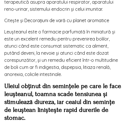
terapeutică asupra aparatului respirator, aparatului
reno-urinar, sistemului endocrin și celui imunitar.
Citeşte şi
Decoraţiuni de vară cu planet aromatice
Leușteanul este o farmacie parfumată în miniatură și
este un excelent remediu pentru prevenirea bolilor,
atunci când este consumat sistematic ca aliment,
putând deveni, la nevoie și atunci când este dozat
corespunzător, și un remediu eficient într-o multitudine
de boli cum ar fi indigestia, dispepsia, litiaza renală,
anorexia, colicile intestinale.
Uleiul obținut din semințele pe care le face
leușteanul, toamna scade tensiunea și
stimulează diureza, iar ceaiul din semințe
de leuștean liniștește rapid durerile de
stomac.