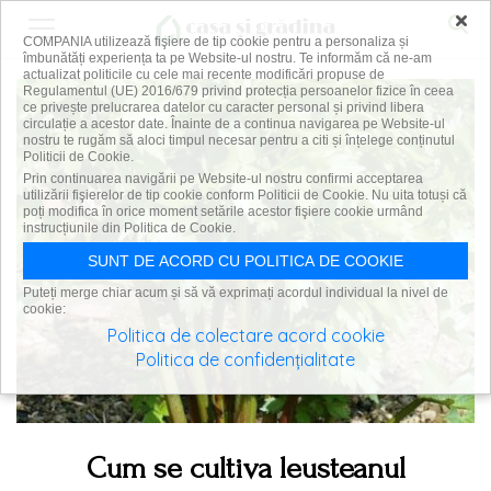
×
COMPANIA utilizează fişiere de tip cookie pentru a personaliza și
îmbunătăți experiența ta pe Website-ul nostru. Te informăm că ne-am
actualizat politicile cu cele mai recente modificări propuse de
Regulamentul (UE) 2016/679 privind protecția persoanelor fizice în ceea
ce privește prelucrarea datelor cu caracter personal și privind libera
circulație a acestor date. Înainte de a continua navigarea pe Website-ul
nostru te rugăm să aloci timpul necesar pentru a citi și înțelege conținutul
Politicii de Cookie.
Prin continuarea navigării pe Website-ul nostru confirmi acceptarea
utilizării fişierelor de tip cookie conform Politicii de Cookie. Nu uita totuși că
poți modifica în orice moment setările acestor fişiere cookie urmând
instrucțiunile din Politica de Cookie.
SUNT DE ACORD CU POLITICA DE COOKIE
Puteți merge chiar acum și să vă exprimați acordul individual la nivel de
cookie:
Politica de colectare acord cookie
Politica de confidențialitate
Cum se cultiva leusteanul