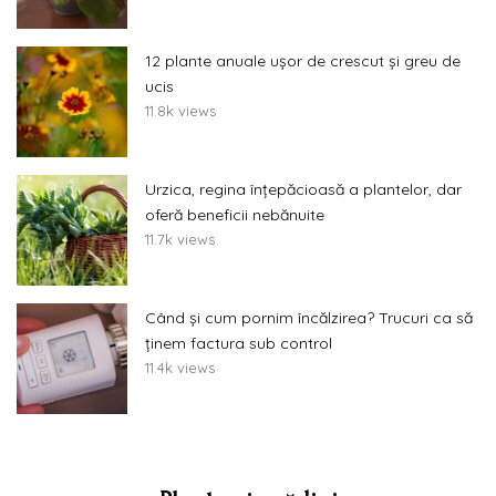
12 plante anuale ușor de crescut și greu de
ucis
11.8k views
Urzica, regina înțepăcioasă a plantelor, dar
oferă beneficii nebănuite
11.7k views
Când și cum pornim încălzirea? Trucuri ca să
ținem factura sub control
11.4k views