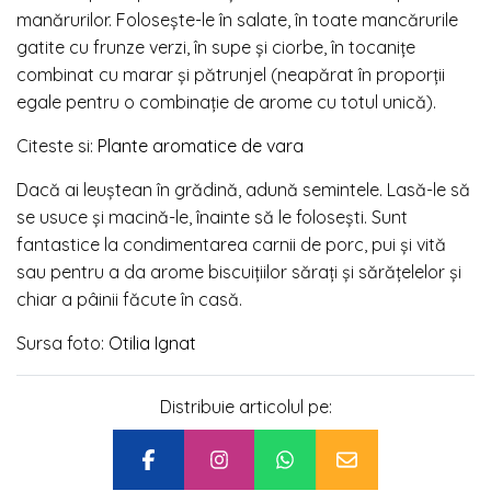
manărurilor. Folosește-le în salate, în toate mancărurile
gatite cu frunze verzi, în supe și ciorbe, în tocanițe
combinat cu marar și pătrunjel (neapărat în proporții
egale pentru o combinație de arome cu totul unică).
Citeste si:
Plante aromatice de vara
Dacă ai leuștean în grădină, adună semintele. Lasă-le să
se usuce și macină-le, înainte să le folosești. Sunt
fantastice la condimentarea carnii de porc, pui și vită
sau pentru a da arome biscuițiilor sărați și sărățelelor și
chiar a pâinii făcute în casă.
Sursa foto:
Otilia Ignat
Distribuie articolul pe: