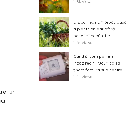
11.8k views
Urzica, regina înțepăcioasă
a plantelor, dar oferă
beneficii nebănuite
11.6k views
Când și cum pornim
încălzirea? Trucuri ca să
ținem factura sub control
11.4k views
rei luni
ici