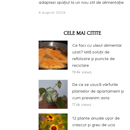
adaptezi spațiul la un nou stil de alimentație
6 august 2026
CELE MAI CITITE
Ce faci cu uleiul alimentar
uzat? Iată soluții de
refolosire și puncte de
reciclare
19.4k views
De ce se usucă vârfurile
plantelor de apartament și
cum prevenim asta
17.6k views
12 plante anuale ușor de
crescut și greu de ucis