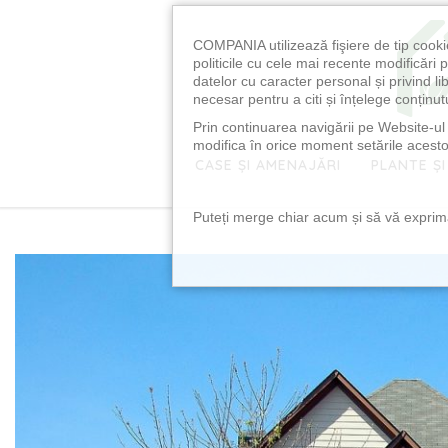
COMPANIA utilizează fişiere de tip cooki
politicile cu cele mai recente modificăr
datelor cu caracter personal și privind l
necesar pentru a citi și înțelege conținutu
Prin continuarea navigării pe Website-ul n
modifica în orice moment setările acestor
CASE ȘI AMENAJĂRI
PLANTE ȘI
Puteți merge chiar acum și să vă exprimaț