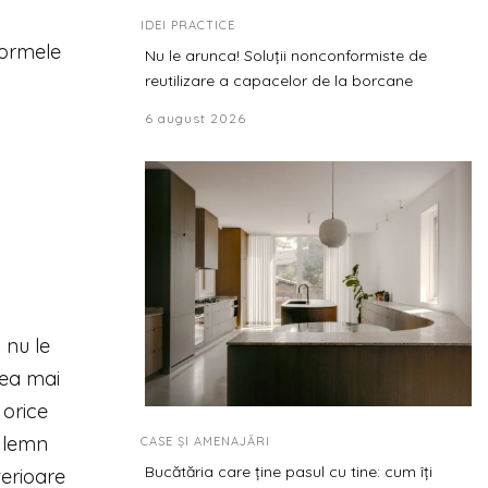
IDEI PRACTICE
 formele
Nu le arunca! Soluții nonconformiste de
reutilizare a capacelor de la borcane
6 august 2026
 nu le
cea mai
 orice
e lemn
CASE ȘI AMENAJĂRI
Bucătăria care ține pasul cu tine: cum îți
terioare