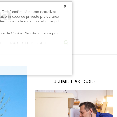
×
u. Te informăm că ne-am actualizat
izice în ceea ce privește prelucrarea
te-ul nostru te rugăm să aloci timpul
icii de Cookie. Nu uita totuși că poți
TE
PROIECTE DE CASE
e
ULTIMELE ARTICOLE