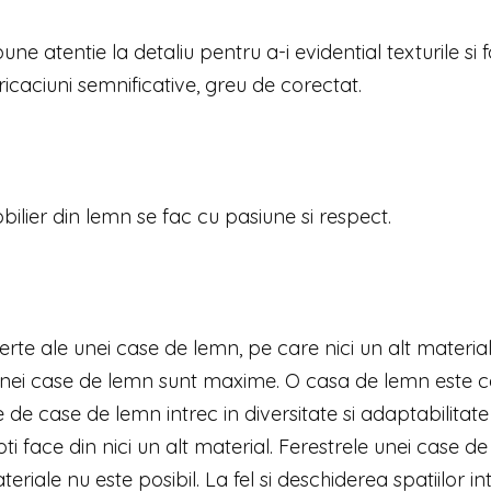
pune atentie la detaliu pentru a-i evidential texturile si
ricaciuni semnificative, greu de corectat.
lier din lemn se fac cu pasiune si respect.
rte ale unei case de lemn, pe care nici un alt material
a unei case de lemn sunt maxime. O casa de lemn este 
e de case de lemn intrec in diversitate si adaptabilitate
ti face din nici un alt material. Ferestrele unei case d
riale nu este posibil. La fel si deschiderea spatiilor in