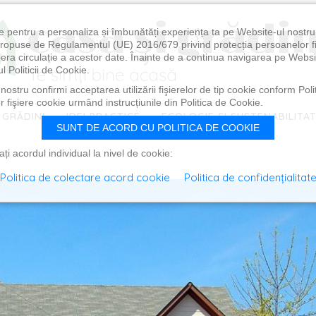
e pentru a personaliza și îmbunătăți experiența ta pe Website-ul nostr
i propuse de Regulamentul (UE) 2016/679 privind protecția persoanelor f
ibera circulație a acestor date. Înainte de a continua navigarea pe Websi
l Politicii de Cookie.
ostru confirmi acceptarea utilizării fişierelor de tip cookie conform Polit
 fişiere cookie urmând instrucțiunile din Politica de Cookie.
 GRĂDINI
IDEI PRACTICE
ECOLOGIE ȘI SUSTENABILITA
SUNT DE ACORD CU POLITICA DE COOKIE
i acordul individual la nivel de cookie:
Politica de colectare acord cookie
Politica de confidențialitat