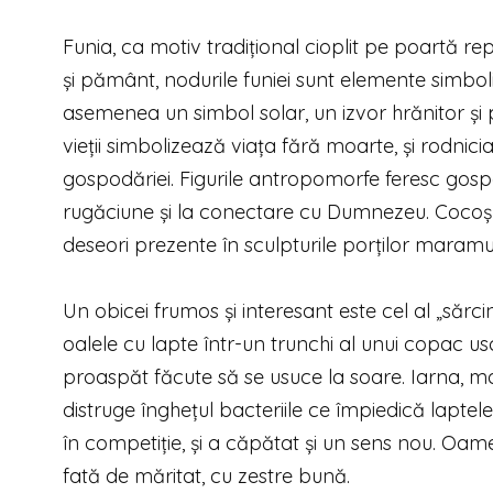
Funia, ca motiv tradițional cioplit pe poartă re
și pământ, nodurile funiei sunt elemente simbol
asemenea un simbol solar, un izvor hrănitor și 
vieții simbolizează viața fără moarte, și rodnicia 
gospodăriei. Figurile antropomorfe feresc gospod
rugăciune și la conectare cu Dumnezeu. Cocoșul 
deseori prezente în sculpturile porților maramur
Un obicei frumos și interesant este cel al „sărci
oalele cu lapte într-un trunchi al unui copac u
proaspăt făcute să se usuce la soare. Iarna, 
distruge înghețul bacteriile ce împiedică laptel
în competiție, și a căpătat și un sens nou. Oame
fată de măritat, cu zestre bună.