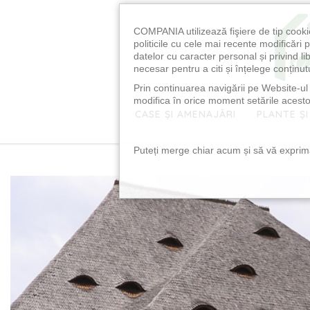
COMPANIA utilizează fişiere de tip cooki
politicile cu cele mai recente modificăr
datelor cu caracter personal și privind l
necesar pentru a citi și înțelege conținutu
Prin continuarea navigării pe Website-ul n
modifica în orice moment setările acestor
CASE ȘI AMENAJĂRI
PLANTE ȘI
Puteți merge chiar acum și să vă exprimaț