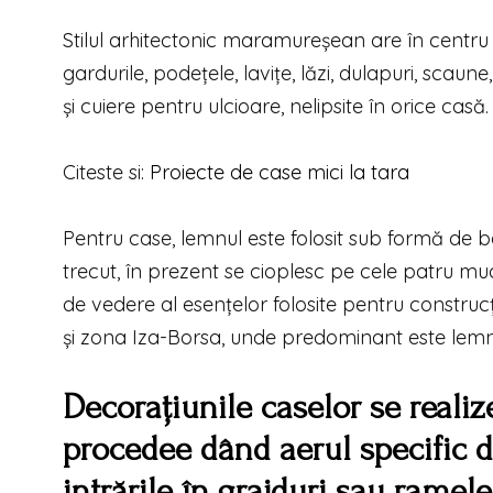
Stilul arhitectonic maramureșean are în centru 
gardurile, podeţele, laviţe, lăzi, dulapuri, scau
şi cuiere pentru ulcioare, nelipsite în orice casă.
Citeste si:
Proiecte de case mici la tara
Pentru case, lemnul este folosit sub formă de bâ
trecut, în prezent se cioplesc pe cele patru mu
de vedere al esențelor folosite pentru construcț
și zona Iza-Borsa, unde predominant este lemn
Decorațiunile caselor se realize
procedee dând aerul specific d
intrările în grajduri sau rame