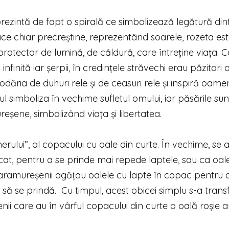
prezintă de fapt o spirală ce simbolizează legătură din
ice chiar precreștine, reprezentând soarele, rozeta es
protector de lumină, de căldură, care întreține viața. 
infinită iar șerpii, în credințele străvechi erau păzitori a
ăria de duhuri rele și de ceasuri rele și inspiră oameni
simboliza în vechime sufletul omului, iar păsările sun
eșene, simbolizând viața și libertatea.
nerului”, al copacului cu oale din curte. În vechime, se
scat, pentru a se prinde mai repede laptele, sau ca oal
maramureșenii agățau oalele cu lapte în copac pentru 
e să se prindă. Cu timpul, acest obicei simplu s-a tran
nii care au în vârful copacului din curte o oală roșie a