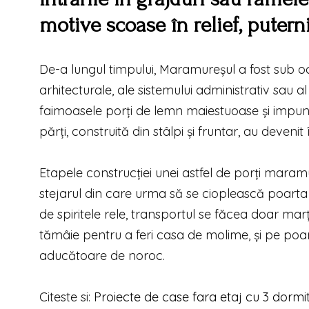
motive scoase în relief, putern
De-a lungul timpului, Maramureșul a fost sub oc
arhitecturale, ale sistemului administrativ sau a
faimoasele porți de lemn maiestuoase și impunăt
părți, construită din stâlpi și fruntar, au deven
Etapele construcției unei astfel de porți maram
stejarul din care urma să se cioplească poarta 
de spiritele rele, transportul se făcea doar ma
tămâie pentru a feri casa de molime, și pe poa
aducătoare de noroc.
Citeste si:
Proiecte de case fara etaj cu 3 dormi