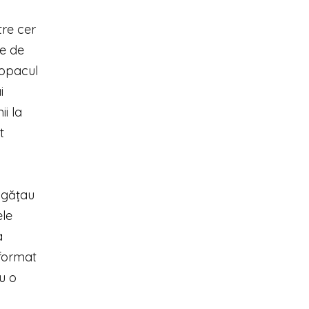
tre cer
te de
Copacul
i
i la
t
 agățau
ele
a
sformat
u o