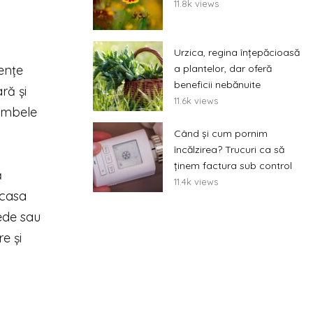
11.8k views
Urzica, regina înțepăcioasă
ențe
a plantelor, dar oferă
beneficii nebănuite
ră și
11.6k views
 ambele
Când și cum pornim
încălzirea? Trucuri ca să
ținem factura sub control
ă
11.4k views
 casa
nede sau
e și