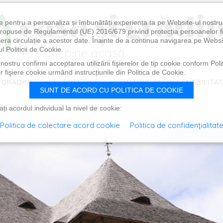
e pentru a personaliza și îmbunătăți experiența ta pe Website-ul nostr
i propuse de Regulamentul (UE) 2016/679 privind protecția persoanelor f
ibera circulație a acestor date. Înainte de a continua navigarea pe Websi
l Politicii de Cookie.
ostru confirmi acceptarea utilizării fişierelor de tip cookie conform Polit
 fişiere cookie urmând instrucțiunile din Politica de Cookie.
 GRĂDINI
IDEI PRACTICE
ECOLOGIE ȘI SUSTENABILITA
SUNT DE ACORD CU POLITICA DE COOKIE
i acordul individual la nivel de cookie:
Politica de colectare acord cookie
Politica de confidențialitat