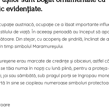
ic evidențiate.
upație austriacă, ocupație ce a lăsat importante influ
l stilului de viață. În aceeași perioadă au început să apa
oare. Din stejar, cu acoperiș de șindrilă, înclinat de
it în timp simbolul Maramureșului.
ureșene erau marcate de credințe și obiceiuri, astfel c
se tăia numai în nopți cu lună plină, pentru a proteja
rți, joi sau sâmbătă, sub pragul porții se îngropau mo
rtă în sine se ciopleau numeroase simboluri protectoar
toare