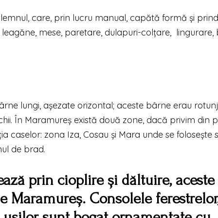
lemnul, care, prin lucru manual, capătă formă și prind
ne, leagăne, mese, paretare, dulapuri-colţare, lingurare, 
rne lungi, așezate orizontal; aceste bârne erau rotunji
chii. În Maramureș există două zone, dacă privim din 
ia caselor: zona Iza, Cosau și Mara unde se folosește s
ul de brad.
ază prin cioplire și dăltuire, aceste
e Maramureș. Consolele ferestrelor
le ușilor sunt bogat ornamentate cu