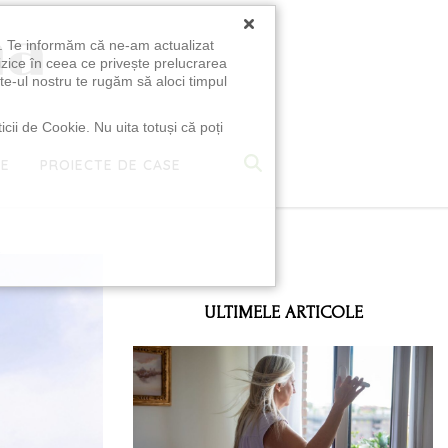
×
u. Te informăm că ne-am actualizat
izice în ceea ce privește prelucrarea
te-ul nostru te rugăm să aloci timpul
icii de Cookie. Nu uita totuși că poți
TE
PROIECTE DE CASE
e
ULTIMELE ARTICOLE