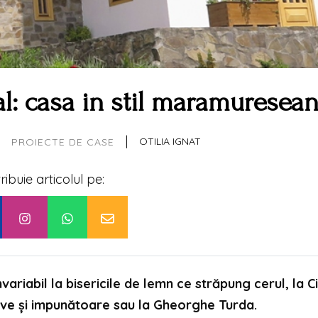
nal: casa in stil maramuresea
|
OTILIA IGNAT
PROIECTE DE CASE
tribuie articolul pe:
iabil la bisericile de lemn ce străpung cerul, la Ci
ve și impunătoare sau la Gheorghe Turda.