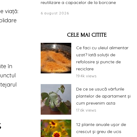
reutilizare a capacelor de la borcane
e viață:
6 august 2026
blidare
CELE MAI CITITE
Ce faci cu uleiul alimentar
uzat? Iată soluții de
refolosire și puncte de
te în
reciclare
punctul
19.4k views
tejarul
De ce se usucă vârfurile
plantelor de apartament și
cum prevenim asta
17.6k views
,
12 plante anuale ușor de
crescut și greu de ucis