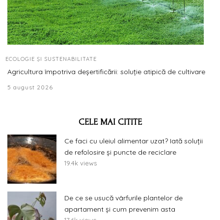
ECOLOGIE ȘI SUSTENABILITATE
Agricultura împotriva deșertificării: soluție atipică de cultivare
5 august 2026
CELE MAI CITITE
Ce faci cu uleiul alimentar uzat? Iată soluții
de refolosire și puncte de reciclare
19.4k views
De ce se usucă vârfurile plantelor de
apartament și cum prevenim asta
17.6k views