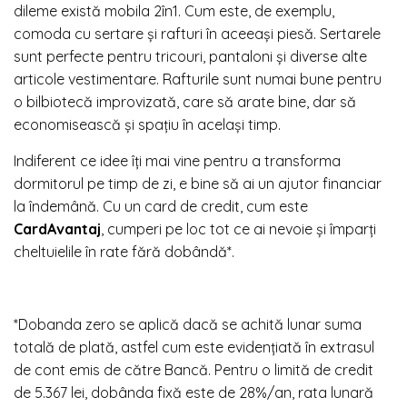
dileme există mobila 2în1. Cum este, de exemplu,
comoda cu sertare și rafturi în aceeași piesă. Sertarele
sunt perfecte pentru tricouri, pantaloni și diverse alte
articole vestimentare. Rafturile sunt numai bune pentru
o bilbiotecă improvizată, care să arate bine, dar să
economisească și spațiu în același timp.
Indiferent ce idee îți mai vine pentru a transforma
dormitorul pe timp de zi, e bine să ai un ajutor financiar
la îndemână. Cu un card de credit, cum este
CardAvantaj
, cumperi pe loc tot ce ai nevoie și împarți
cheltuielile în rate fără dobândă*.
*Dobanda zero se aplică dacă se achită lunar suma
totală de plată, astfel cum este evidențiată în extrasul
de cont emis de către Bancă. Pentru o limită de credit
de 5.367 lei, dobânda fixă este de 28%/an, rata lunară