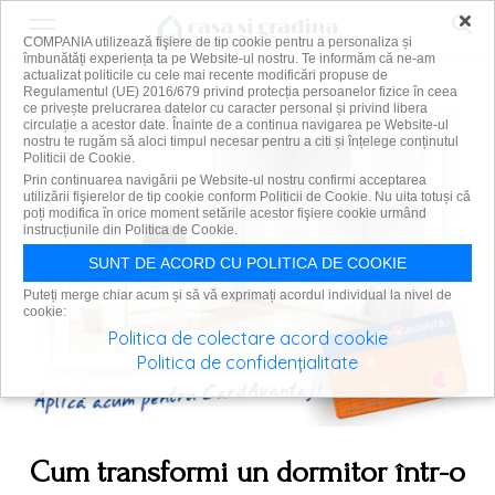
×
COMPANIA utilizează fişiere de tip cookie pentru a personaliza și
îmbunătăți experiența ta pe Website-ul nostru. Te informăm că ne-am
actualizat politicile cu cele mai recente modificări propuse de
Regulamentul (UE) 2016/679 privind protecția persoanelor fizice în ceea
ce privește prelucrarea datelor cu caracter personal și privind libera
circulație a acestor date. Înainte de a continua navigarea pe Website-ul
nostru te rugăm să aloci timpul necesar pentru a citi și înțelege conținutul
Politicii de Cookie.
Prin continuarea navigării pe Website-ul nostru confirmi acceptarea
utilizării fişierelor de tip cookie conform Politicii de Cookie. Nu uita totuși că
poți modifica în orice moment setările acestor fişiere cookie urmând
instrucțiunile din Politica de Cookie.
SUNT DE ACORD CU POLITICA DE COOKIE
Puteți merge chiar acum și să vă exprimați acordul individual la nivel de
cookie:
Politica de colectare acord cookie
Politica de confidențialitate
Cum transformi un dormitor într-o