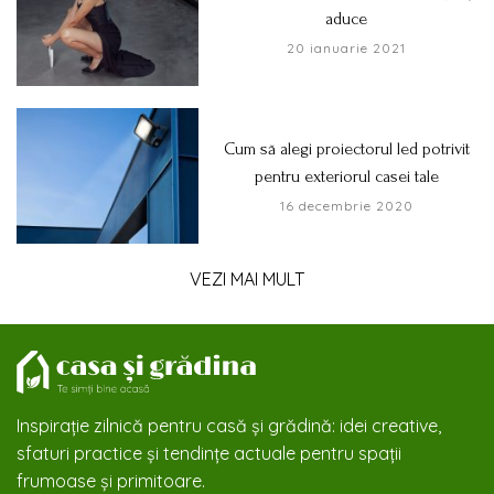
aduce
20 ianuarie 2021
Cum să alegi proiectorul led potrivit
pentru exteriorul casei tale
16 decembrie 2020
VEZI MAI MULT
Inspirație zilnică pentru casă și grădină: idei creative,
sfaturi practice și tendințe actuale pentru spații
frumoase și primitoare.