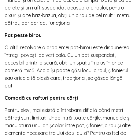
perete și un raft suspendat deasupra biroului, pentru
pixuri și alte briz-brizuri, obții un birou de cel mult 1 metru
pătrat, dar perfect funcțional.
Pat peste birou
O altă rezolvare a problemei pat-birou este dispunerea
întregii povești pe verticală. Cu un pat suspendat,
accesibil printr-o scară, obții un spațiu în plus în orice
cameră mică. Acolo își poate găsi locul biroul, șifonierul
sau orice altă piesă care, tradițional, se găsea lângă
pat.
Comodă cu rafturi pentru cărți
Pentru elevi, mai există o întrebare dificilă când metri
pătrați sunt limitați. Unde intră toate cărțile, manualele și
maculatura unui an școlar între pat, șifonier, birou și alte
elemente necesare traiului de zi cu zi? Pentru asftel de