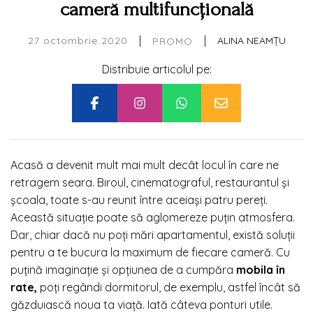
cameră multifuncțională
|
|
27 octombrie 2020
ALINA NEAMȚU
PROMO
Distribuie articolul pe:
Acasă a devenit mult mai mult decât locul în care ne
retragem seara. Biroul, cinematograful, restaurantul și
școala, toate s-au reunit între aceiași patru pereți.
Această situație poate să aglomereze puțin atmosfera.
Dar, chiar dacă nu poți mări apartamentul, există soluții
pentru a te bucura la maximum de fiecare cameră. Cu
puțină imaginație și opțiunea de a cumpăra
mobila în
rate
,
poți regândi dormitorul, de exemplu, astfel încât să
găzduiască noua ta viață. Iată câteva ponturi utile.