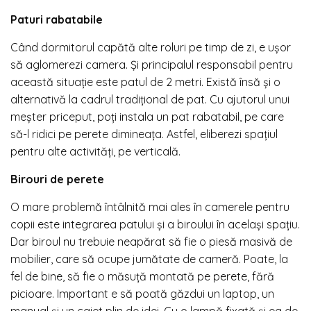
Paturi rabatabile
Când dormitorul capătă alte roluri pe timp de zi, e ușor
să aglomerezi camera. Și principalul responsabil pentru
această situație este patul de 2 metri. Există însă și o
alternativă la cadrul tradițional de pat. Cu ajutorul unui
meșter priceput, poți instala un pat rabatabil, pe care
să-l ridici pe perete dimineața. Astfel, eliberezi spațiul
pentru alte activități, pe verticală.
Birouri de perete
O mare problemă întâlnită mai ales în camerele pentru
copii este integrarea patului și a biroului în același spațiu.
Dar biroul nu trebuie neapărat să fie o piesă masivă de
mobilier, care să ocupe jumătate de cameră. Poate, la
fel de bine, să fie o măsuță montată pe perete, fără
picioare. Important e să poată găzdui un laptop, un
manual și un caiet plin de idei. Cu o lampă fixată și ea de