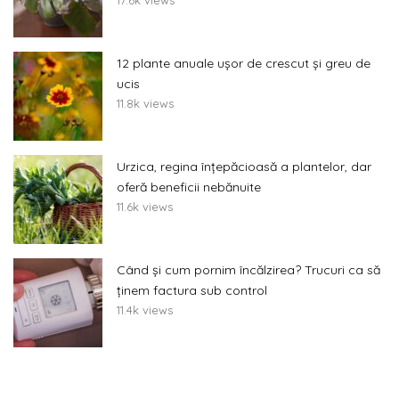
12 plante anuale ușor de crescut și greu de
ucis
11.8k views
Urzica, regina înțepăcioasă a plantelor, dar
oferă beneficii nebănuite
11.6k views
Când și cum pornim încălzirea? Trucuri ca să
ținem factura sub control
11.4k views