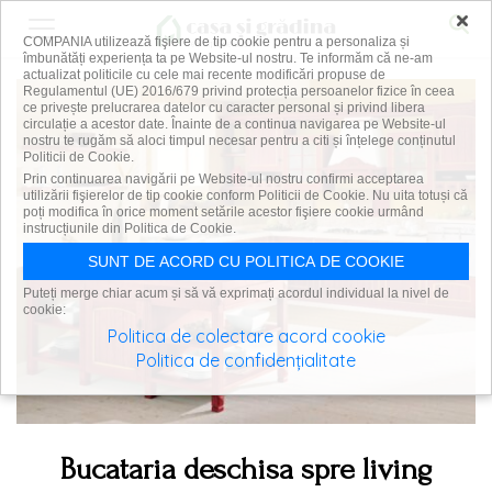
×
COMPANIA utilizează fişiere de tip cookie pentru a personaliza și
îmbunătăți experiența ta pe Website-ul nostru. Te informăm că ne-am
actualizat politicile cu cele mai recente modificări propuse de
Regulamentul (UE) 2016/679 privind protecția persoanelor fizice în ceea
ce privește prelucrarea datelor cu caracter personal și privind libera
circulație a acestor date. Înainte de a continua navigarea pe Website-ul
nostru te rugăm să aloci timpul necesar pentru a citi și înțelege conținutul
Politicii de Cookie.
Prin continuarea navigării pe Website-ul nostru confirmi acceptarea
utilizării fişierelor de tip cookie conform Politicii de Cookie. Nu uita totuși că
poți modifica în orice moment setările acestor fişiere cookie urmând
instrucțiunile din Politica de Cookie.
SUNT DE ACORD CU POLITICA DE COOKIE
Puteți merge chiar acum și să vă exprimați acordul individual la nivel de
cookie:
Politica de colectare acord cookie
Politica de confidențialitate
Bucataria deschisa spre living