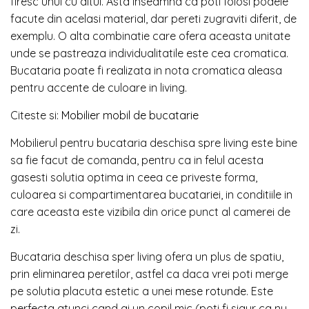
firesc unul cu altul. Asta inseamna ca poti folosi podele
facute din acelasi material, dar pereti zugraviti diferit, de
exemplu. O alta combinatie care ofera aceasta unitate
unde se pastreaza individualitatile este cea cromatica.
Bucataria poate fi realizata in nota cromatica aleasa
pentru accente de culoare in living.
Citeste si:
Mobilier mobil de bucatarie
Mobilierul pentru bucataria deschisa spre living este bine
sa fie facut de comanda, pentru ca in felul acesta
gasesti solutia optima in ceea ce priveste forma,
culoarea si compartimentarea bucatariei, in conditiile in
care aceasta este vizibila din orice punct al camerei de
zi.
Bucataria deschisa sper living ofera un plus de spatiu,
prin eliminarea peretilor, astfel ca daca vrei poti merge
pe solutia placuta estetic a unei
mese rotunde
. Este
perfecta atunci cand ai un copil mic (poti fi sigur ca nu