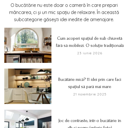
O bucătărie nu este doar o cameră în care prepari
mâncarea, ci și un mic spațiu de relaxare. În această
subcategorie găsești idei inedite de amenajare.
Cum acoperi spațiul de sub chiuvetă
fără să mobilezi. O soluție tradițională
23 iunie 2026
Bucătărie mică? 11 idei prin care faci
spațiul să pară mai mare
21 noiembrie 2025
Joc de contraste, într-o bucătărie în
alb și negru (galerie foto)