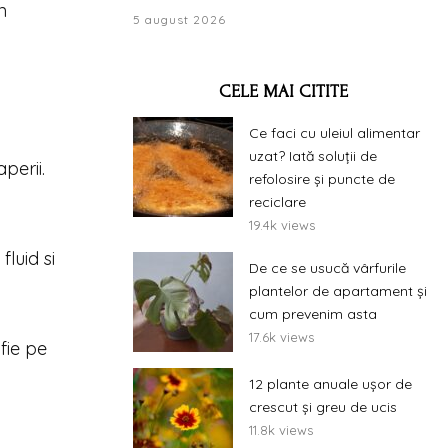
n
5 august 2026
CELE MAI CITITE
Ce faci cu uleiul alimentar
uzat? Iată soluții de
perii.
refolosire și puncte de
reciclare
19.4k views
fluid si
De ce se usucă vârfurile
plantelor de apartament și
cum prevenim asta
17.6k views
fie pe
12 plante anuale ușor de
crescut și greu de ucis
11.8k views