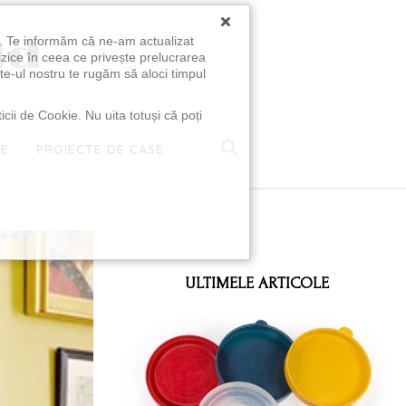
×
u. Te informăm că ne-am actualizat
izice în ceea ce privește prelucrarea
te-ul nostru te rugăm să aloci timpul
icii de Cookie. Nu uita totuși că poți
TE
PROIECTE DE CASE
e
ULTIMELE ARTICOLE