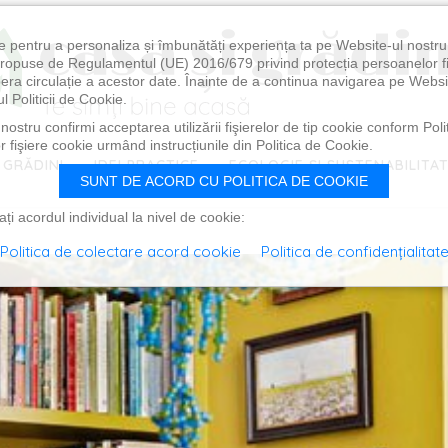
e pentru a personaliza și îmbunătăți experiența ta pe Website-ul nostr
i propuse de Regulamentul (UE) 2016/679 privind protecția persoanelor f
ibera circulație a acestor date. Înainte de a continua navigarea pe Websi
l Politicii de Cookie.
ostru confirmi acceptarea utilizării fişierelor de tip cookie conform Polit
 fişiere cookie urmând instrucțiunile din Politica de Cookie.
 GRĂDINI
IDEI PRACTICE
ECOLOGIE ȘI SUSTENABILITA
SUNT DE ACORD CU POLITICA DE COOKIE
i acordul individual la nivel de cookie:
Politica de colectare acord cookie
Politica de confidențialitat