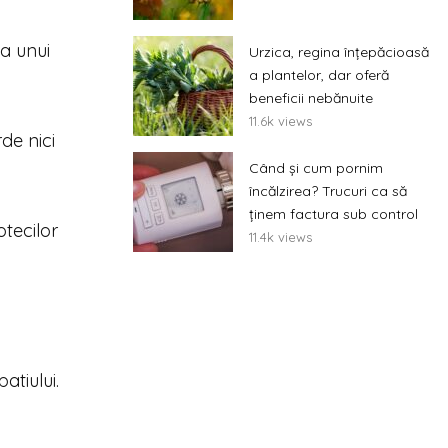
ia unui
Urzica, regina înțepăcioasă
a plantelor, dar oferă
beneficii nebănuite
11.6k views
de nici
Când și cum pornim
încălzirea? Trucuri ca să
ținem factura sub control
otecilor
11.4k views
atiului.