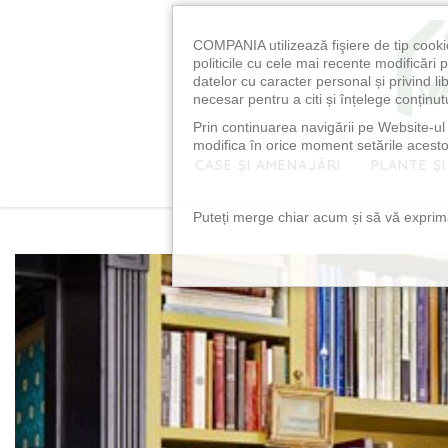
COMPANIA utilizează fişiere de tip cooki
politicile cu cele mai recente modificăr
datelor cu caracter personal și privind l
necesar pentru a citi și înțelege conținutu
Prin continuarea navigării pe Website-ul n
modifica în orice moment setările acestor
CASE ȘI AMENAJĂRI
PLANTE ȘI
Puteți merge chiar acum și să vă exprimaț