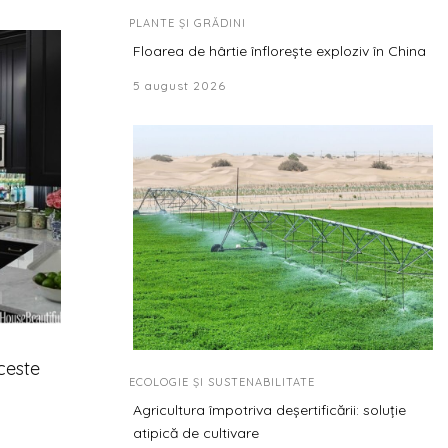
PLANTE ȘI GRĂDINI
Floarea de hârtie înflorește exploziv în China
5 august 2026
ceste
ECOLOGIE ȘI SUSTENABILITATE
Agricultura împotriva deșertificării: soluție
atipică de cultivare