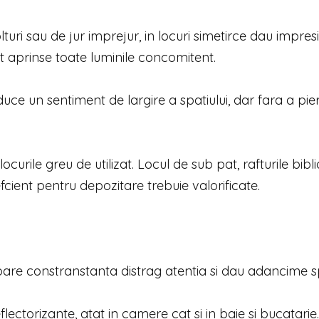
olturi sau de jur imprejur, in locuri simetirce dau impres
 aprinse toate luminile concomitent.
ce un sentiment de largire a spatiului, dar fara a pier
locurile greu de utilizat. Locul de sub pat, rafturile bibli
efcient pentru depozitare trebuie valorificate.
loare constranstanta distrag atentia si dau adancime sp
flectorizante, atat in camere cat si in baie si bucatarie.