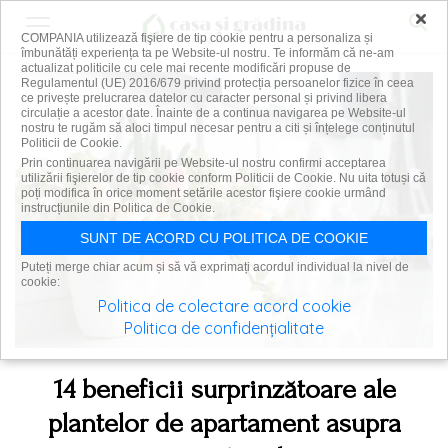
×
COMPANIA utilizează fişiere de tip cookie pentru a personaliza și
îmbunătăți experiența ta pe Website-ul nostru. Te informăm că ne-am
actualizat politicile cu cele mai recente modificări propuse de
Regulamentul (UE) 2016/679 privind protecția persoanelor fizice în ceea
ce privește prelucrarea datelor cu caracter personal și privind libera
circulație a acestor date. Înainte de a continua navigarea pe Website-ul
nostru te rugăm să aloci timpul necesar pentru a citi și înțelege conținutul
Politicii de Cookie.
Prin continuarea navigării pe Website-ul nostru confirmi acceptarea
utilizării fişierelor de tip cookie conform Politicii de Cookie. Nu uita totuși că
poți modifica în orice moment setările acestor fişiere cookie urmând
instrucțiunile din Politica de Cookie.
SUNT DE ACORD CU POLITICA DE COOKIE
Puteți merge chiar acum și să vă exprimați acordul individual la nivel de
cookie:
Politica de colectare acord cookie
Politica de confidențialitate
14 beneficii surprinzătoare ale
plantelor de apartament asupra