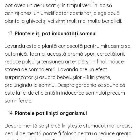
pot avea un aer uscat și în timpul verii. În loc să
achiziționezi un umidificator costisitor, alege două
plante la ghiveci și vei simți mult mai multe beneficii.
Plantele îți pot îmbunătăți somnul
Lavanda
este o plantă cunoscută pentru mireasma sa
puternică. Tocmai această aromă spun cercetătorii,
reduce pulsul și tensiunea arterială și, în final, induce
starea de somnolență. Lavanda are un efect
surprinzător și asupra bebelușilor – îi liniștește,
prelungindu-le somnul. Despre gardenia se spune că
este la fel de eficientă în inducerea somnului precum
somniferele.
Plantele pot liniști organismul
Despre mentă se știe că liniștește stomacul; mai precis,
ceaiul de mentă poate fi folosit pentru a reduce greața