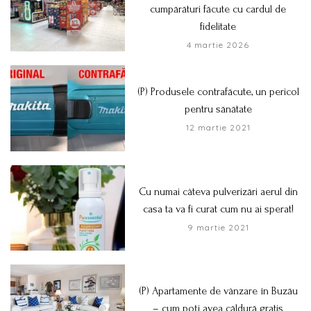
cumpărături făcute cu cardul de
fidelitate
4 martie 2026
(P) Produsele contrafăcute, un pericol
pentru sănătate
12 martie 2021
Cu numai câteva pulverizări aerul din
casa ta va fi curat cum nu ai sperat!
9 martie 2021
(P) Apartamente de vânzare în Buzău
– cum poți avea căldură gratis