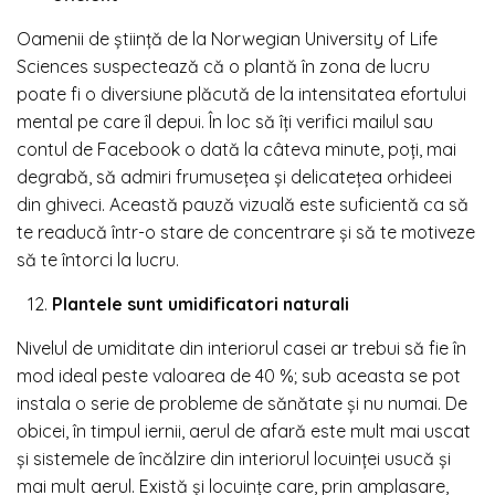
Oamenii de știință de la
Norwegian University of Life
Sciences
suspectează că o plantă în zona de lucru
poate fi o diversiune plăcută de la intensitatea efortului
mental pe care îl depui. În loc să îți verifici mailul sau
contul de Facebook o dată la câteva minute, poți, mai
degrabă, să admiri frumusețea și delicatețea orhideei
din ghiveci. Această pauză vizuală este suficientă ca să
te readucă într-o stare de concentrare și să te motiveze
să te întorci la lucru.
Plantele sunt umidificatori naturali
Nivelul de umiditate din interiorul casei ar trebui să fie în
mod ideal peste valoarea de 40 %; sub aceasta se pot
instala o serie de probleme de sănătate și nu numai. De
obicei, în timpul iernii, aerul de afară este mult mai uscat
și sistemele de încălzire din interiorul locuinței usucă și
mai mult aerul. Există și locuințe care, prin amplasare,