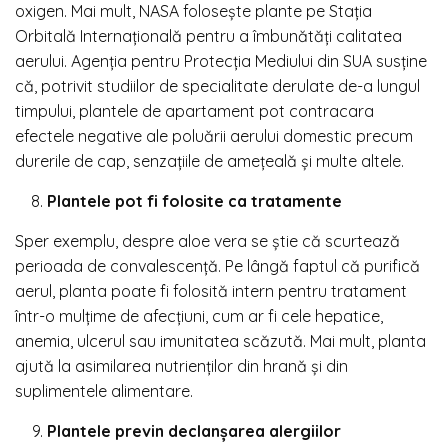
oxigen. Mai mult, NASA folosește plante pe Stația
Orbitală Internațională pentru a îmbunătăți calitatea
aerului. Agenția pentru Protecția Mediului din SUA susține
că, potrivit studiilor de specialitate derulate de-a lungul
timpului, plantele de apartament pot contracara
efectele negative ale poluării aerului domestic precum
durerile de cap, senzațiile de amețeală și multe altele.
Plantele pot fi folosite ca tratamente
Sper exemplu, despre aloe vera se știe că scurtează
perioada de convalescenţă. Pe lângă faptul că purifică
aerul, planta poate fi folosită intern pentru tratament
într-o mulţime de afecţiuni, cum ar fi cele hepatice,
anemia, ulcerul sau imunitatea scăzută. Mai mult, planta
ajută la asimilarea nutrienţilor din hrană şi din
suplimentele alimentare.
Plantele previn declanșarea alergiilor