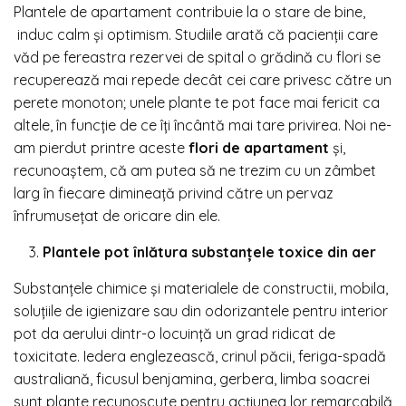
Plantele de apartament contribuie la o stare de bine,
induc calm și optimism. Studiile arată că pacienții care
văd pe fereastra rezervei de spital o grădină cu flori se
recuperează mai repede decât cei care privesc către un
perete monoton; unele plante te pot face mai fericit ca
altele, în funcție de ce îți încântă mai tare privirea. Noi ne-
am pierdut printre aceste
flori de apartament
și,
recunoaștem, că am putea să ne trezim cu un zâmbet
larg în fiecare dimineață privind către un pervaz
înfrumusețat de oricare din ele.
Plantele pot înlătura substanțele toxice din aer
Substanțele chimice și materialele de constructii, mobila,
soluțiile de igienizare sau din odorizantele pentru interior
pot da aerului dintr-o locuință un grad ridicat de
toxicitate. Iedera englezească, crinul păcii, feriga-spadă
australiană, ficusul benjamina, gerbera, limba soacrei
sunt plante recunoscute pentru acțiunea lor remarcabilă