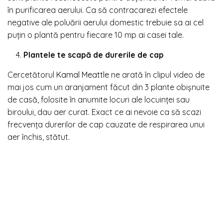
în purificarea aerului. Ca să contracarezi efectele
negative ale poluării aerului domestic trebuie sa ai cel
puțin o plantă pentru fiecare 10 mp ai casei tale.
Plantele te scapă de durerile de cap
Cercetătorul
Kamal Meattle
ne arată în clipul video de
mai jos cum un aranjament făcut din 3 plante obişnuite
de casă, folosite în anumite locuri ale locuinţei sau
biroului, dau aer curat. Exact ce ai nevoie ca să scazi
frecvența durerilor de cap cauzate de respirarea unui
aer închis, stătut.