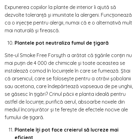
Expunerea copiilor la plante de interior îi ajută să
dezvolte toleranță și imunitate la alergeni. Funcționează
ca o injecție pentru alergii, numai că e o alternativă mult
mai naturală și firească.
Plantele pot neutraliza fumul de țigară
Site-ul
Smoke Free Forsyth
a arătat că ţigările conţin nu
mai puţin de 4 000 de chimicale și toate aceastea se
instalează comod în locuințele în care se fumează. Știai
că arsenicul, care se foloseşte pentru a otrăvi şobolanii
sau acetona, care îndepărtează vopseaua de pe unghii,
se găsesc în ţigări? Crinul păcii e planta ideală pentru
astfel de locuințe; purifică aerul, absoarbe noxele din
mediul înconjurător și te ferește de efectele nocive ale
fumului de țigară.
Plantele îți pot face creierul să lucreze mai
eficient