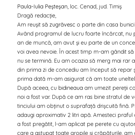
Paula-Iulia Peşteşan
, loc. Cenad, jud. Timiş
Dragă redacţie,
Am reuşit
să zugrăvesc
o parte din casa bunicil
Având programul de lucru foarte încărcat, nu p
an de muncă, am avut şi eu parte de un conced
voi avea nevoie. În acest timp m-am gândit
să
nu se termină. Eu am ocazia să merg mai rar a
din prima zi de concediu am început să repar ş
prima dată m-am asigurat că am toate uneltele 
După aceea, cu
bidineaua
am umezit pereţii ca
noi a fost var. După ce am ras bine stratul de v
tinciului am obţinut o suprafaţă drişcuită fină. 
adaugi aproximativ 2 litri apă. Amesteci praful
a fost pregătit, l-am aplicat pe perete cu ajutor
care a astupat toate gropile şi crăpăturile, am