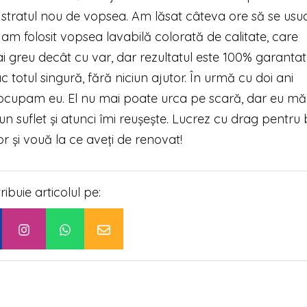
ne stratul nou de vopsea. Am lăsat câteva ore să se usu
t am folosit vopsea lavabilă colorată de calitate, care
i greu decât cu var, dar rezultatul este 100% garantat
 totul singură, fără niciun ajutor. În urmă cu doi ani
mă ocupam eu. El nu mai poate urca pe scară, dar eu mă
 pun suflet şi atunci îmi reuşeşte. Lucrez cu drag pentru 
r şi vouă la ce aveţi de renovat!
tribuie articolul pe: