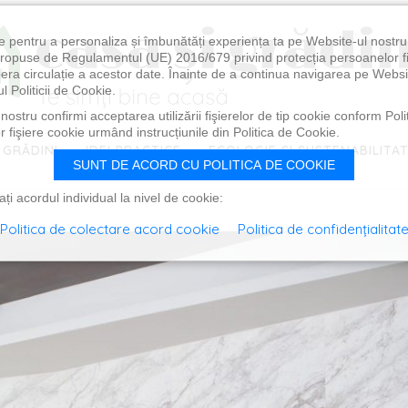
e pentru a personaliza și îmbunătăți experiența ta pe Website-ul nostr
i propuse de Regulamentul (UE) 2016/679 privind protecția persoanelor f
ibera circulație a acestor date. Înainte de a continua navigarea pe Websi
l Politicii de Cookie.
ostru confirmi acceptarea utilizării fişierelor de tip cookie conform Polit
 fişiere cookie urmând instrucțiunile din Politica de Cookie.
 GRĂDINI
IDEI PRACTICE
ECOLOGIE ȘI SUSTENABILITA
SUNT DE ACORD CU POLITICA DE COOKIE
i acordul individual la nivel de cookie:
Politica de colectare acord cookie
Politica de confidențialitat