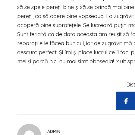
să se spele pereţii bine şi să se prindă mai bi
pereţii, ca să adere bine
vopseaua
. La zugrăvi
acoperă bine suprafeţele. Se lucrează puţin ma
Sunt fericită că de data aceasta am reuşit să fac
reparaţiile le făcea bunicul, iar de zugrăvit 
descurc perfect. Şi îmi şi place lucrul ce îl fac,
mei şi parcă nici nu mai simt oboseala! Mult spo
Dis
ADMIN