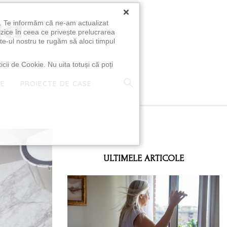
×
u. Te informăm că ne-am actualizat
izice în ceea ce privește prelucrarea
te-ul nostru te rugăm să aloci timpul
icii de Cookie. Nu uita totuși că poți
TE
PROIECTE DE CASE
e
ULTIMELE ARTICOLE