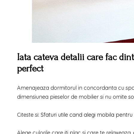
Iata cateva detalii care fac di
perfect
Amenajeaza dormitorul in concordanta cu spati
dimensiunea pieselor de mobilier si nu omite
so
Citeste si:
Sfaturi utile cand alegi mobila pentru
Alege culorile care iti plac si care te relaxeaza,