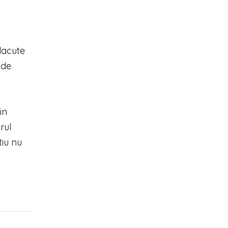
lacute
 de
in
rul
tiu nu