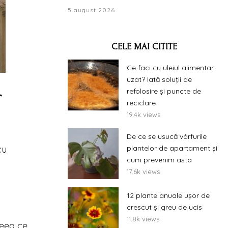
5 august 2026
CELE MAI CITITE
Ce faci cu uleiul alimentar
uzat? Iată soluții de
refolosire și puncte de
r
reciclare
19.4k views
De ce se usucă vârfurile
cu
plantelor de apartament și
cum prevenim asta
17.6k views
12 plante anuale ușor de
crescut și greu de ucis
11.8k views
ceea ce