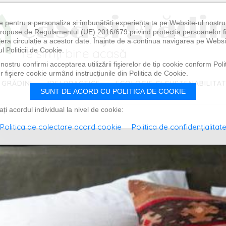
e pentru a personaliza și îmbunătăți experiența ta pe Website-ul nostr
i propuse de Regulamentul (UE) 2016/679 privind protecția persoanelor f
ibera circulație a acestor date. Înainte de a continua navigarea pe Websi
l Politicii de Cookie.
ostru confirmi acceptarea utilizării fişierelor de tip cookie conform Polit
 fişiere cookie urmând instrucțiunile din Politica de Cookie.
 GRĂDINI
IDEI PRACTICE
ECOLOGIE ȘI SUSTENABILITA
SUNT DE ACORD CU POLITICA DE COOKIE
i acordul individual la nivel de cookie:
Politica de colectare acord cookie
Politica de confidențialitat