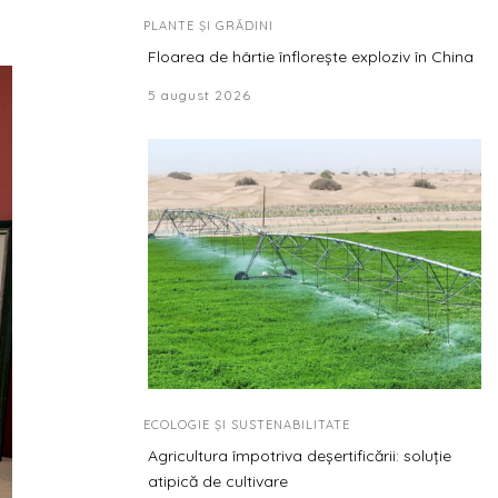
PLANTE ȘI GRĂDINI
Floarea de hârtie înflorește exploziv în China
5 august 2026
ECOLOGIE ȘI SUSTENABILITATE
Agricultura împotriva deșertificării: soluție
atipică de cultivare