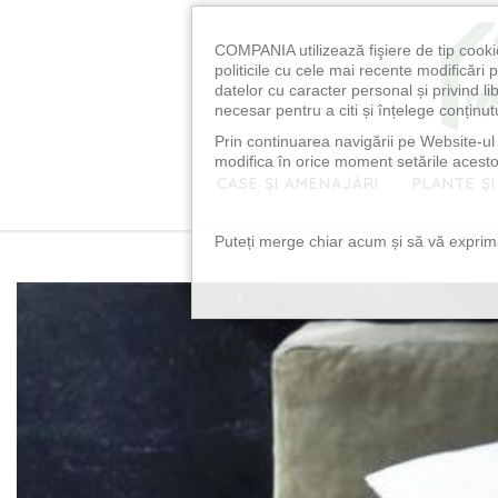
COMPANIA utilizează fişiere de tip cooki
politicile cu cele mai recente modificăr
datelor cu caracter personal și privind l
necesar pentru a citi și înțelege conținutu
Prin continuarea navigării pe Website-ul n
modifica în orice moment setările acestor
CASE ȘI AMENAJĂRI
PLANTE ȘI
Puteți merge chiar acum și să vă exprimaț