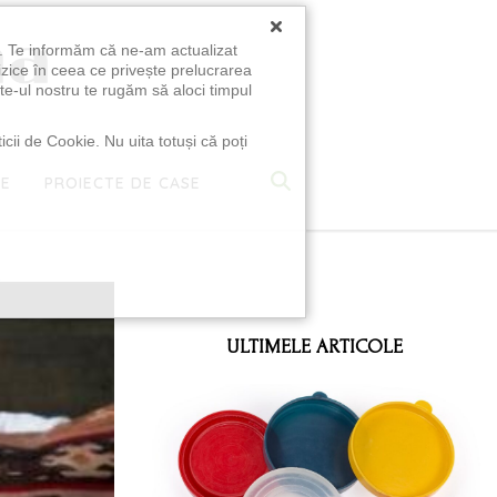
×
u. Te informăm că ne-am actualizat
izice în ceea ce privește prelucrarea
te-ul nostru te rugăm să aloci timpul
icii de Cookie. Nu uita totuși că poți
TE
PROIECTE DE CASE
e
ULTIMELE ARTICOLE