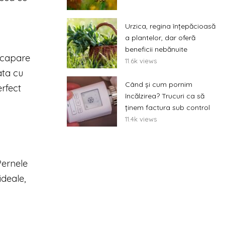
Urzica, regina înțepăcioasă
a plantelor, dar oferă
beneficii nebănuite
incapare
11.6k views
ata cu
Când și cum pornim
erfect
încălzirea? Trucuri ca să
ținem factura sub control
11.4k views
Pernele
ideale,