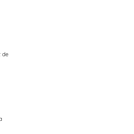
t de
a