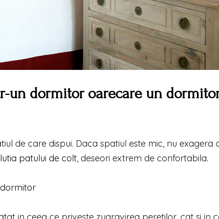
ntr-un dormitor oarecare un dormito
ul de care dispui. Daca spatiul este mic, nu exagera 
lutia patului de colt
, deseori extrem de confortabila.
 dormitor
 atat in ceea ce priveste zugravirea peretilor, cat si in 