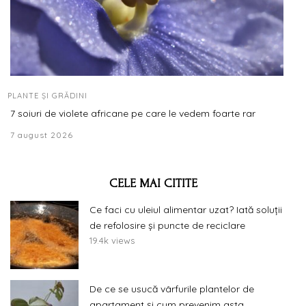
PLANTE ȘI GRĂDINI
7 soiuri de violete africane pe care le vedem foarte rar
7 august 2026
CELE MAI CITITE
Ce faci cu uleiul alimentar uzat? Iată soluții
de refolosire și puncte de reciclare
19.4k views
De ce se usucă vârfurile plantelor de
apartament și cum prevenim asta