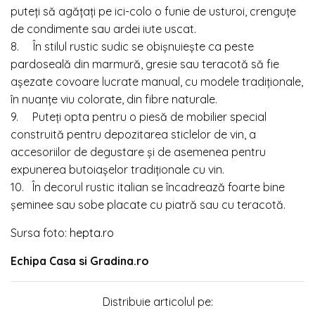
puteți să agățați pe ici-colo o funie de usturoi, crenguțe
de condimente sau ardei iute uscat.
8. În stilul rustic sudic se obișnuiește ca peste
pardoseală din marmură, gresie sau teracotă să fie
așezate covoare lucrate manual, cu modele tradiționale,
în nuanțe viu colorate, din fibre naturale.
9. Puteți opta pentru o piesă de mobilier special
construită pentru depozitarea sticlelor de vin, a
accesoriilor de degustare și de asemenea pentru
expunerea butoiașelor tradiționale cu vin.
10. În decorul rustic italian se încadrează foarte bine
șeminee sau sobe placate cu piatră sau cu teracotă.
Sursa foto:
hepta.ro
Echipa Casa si Gradina.ro
Distribuie articolul pe: