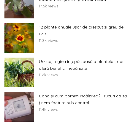
17.6k views
12 plante anuale ușor de crescut și greu de
ucis
11.8k views
Urzica, regina înțepăcioasă a plantelor, dar
oferă beneficii nebănuite
11.6k views
Când și cum pornim încălzirea? Trucuri ca să
ținem factura sub control
11.4k views