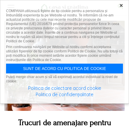
×
COMPANIA utilizează fişiere de tip cookie pentru a personaliza și
îmbunătăți experiența ta pe Website-ul nostru. Te informăm că ne-am
actualizat politicile cu cele mai recente modificări propuse de
Regulamentul (UE) 2016/679 privind protecția persoanelor fizice în ceea
ce privește prelucrarea datelor cu caracter personal și privind libera
circulație a acestor date. Înainte de a continua navigarea pe Website-ul
nostru te rugăm să aloci timpul necesar pentru a citi și înțelege conținutul
Politicii de Cookie.
Prin continuarea navigării pe Website-ul nostru confirmi acceptarea
utilizării fişierelor de tip cookie conform Politicii de Cookie. Nu uita totuși că
poți modifica în orice moment setările acestor fişiere cookie urmând
instrucțiunile din Politica de Cookie.
SUNT DE ACORD CU POLITICA DE COOKIE
Puteți merge chiar acum și să vă exprimați acordul individual la nivel de
cookie:
Politica de colectare acord cookie
Politica de confidențialitate
Trucuri de amenajare pentru