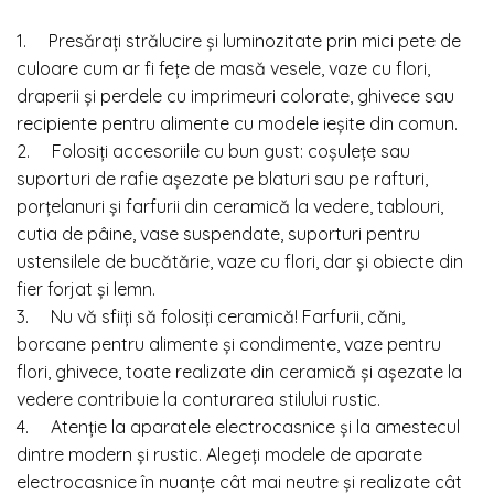
1. Presărați strălucire și luminozitate prin mici pete de
culoare cum ar fi fețe de masă vesele, vaze cu flori,
draperii și perdele cu imprimeuri colorate, ghivece sau
recipiente pentru alimente cu modele ieșite din comun.
2. Folosiți accesoriile cu bun gust: coșulețe sau
suporturi de rafie așezate pe blaturi sau pe rafturi,
porțelanuri și farfurii din ceramică la vedere, tablouri,
cutia de pâine, vase suspendate, suporturi pentru
ustensilele de bucătărie, vaze cu flori, dar și obiecte din
fier forjat și lemn.
3. Nu vă sfiiți să folosiți ceramică! Farfurii, căni,
borcane pentru alimente și condimente, vaze pentru
flori, ghivece, toate realizate din ceramică și așezate la
vedere contribuie la conturarea stilului rustic.
4. Atenție la aparatele electrocasnice și la amestecul
dintre modern și rustic. Alegeți modele de aparate
electrocasnice în nuanțe cât mai neutre și realizate cât