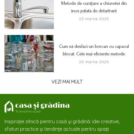
Metode de curățare a chiuvetei din
inox pătată de detartrant
20 martie 2025
Cum să desfaci un borcan cu capacul
blocat. Cele mai eficiente metode
20 martie 2025
VEZI MAI MULT
Inspirație zilnică pentru casă și grădină: idei creative,
sfaturi practice și tendințe actuale pentru spații