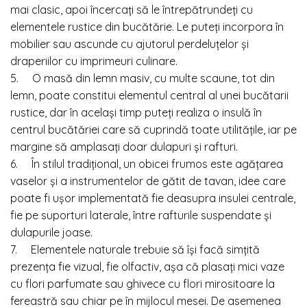
mai clasic, apoi încercați să le întrepătrundeți cu
elementele rustice din bucătărie. Le puteți incorpora în
mobilier sau ascunde cu ajutorul perdeluțelor și
draperiilor cu imprimeuri culinare.
5. O masă din lemn masiv, cu multe scaune, tot din
lemn, poate constitui elementul central al unei bucătarii
rustice, dar în același timp puteți realiza o insulă în
centrul bucătăriei care să cuprindă toate utilitățile, iar pe
margine să amplasați doar dulapuri și rafturi.
6. În stilul tradițional, un obicei frumos este agățarea
vaselor și a instrumentelor de gătit de tavan, idee care
poate fi ușor implementată fie deasupra insulei centrale,
fie pe suporturi laterale, între rafturile suspendate și
dulapurile joase.
7. Elementele naturale trebuie să își facă simțită
prezența fie vizual, fie olfactiv, așa că plasați mici vaze
cu flori parfumate sau ghivece cu flori mirositoare la
fereastră sau chiar pe în mijlocul mesei. De asemenea