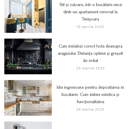
Stil și culoare, într-o bucătărie mică
dintr-un apartament renovat la
Timișoara
10 aprilie 2025
Cum instalezi corect hota deasupra
aragazului. Distanța optimă și greșeli
de evitat
25 martie 2025
Idei ingenioase pentru depozitarea în
bucătărie. Cum îmbini estetica și
funcționalitatea
24 martie 2025