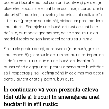
accesorii lucrate manual cum ar fi dantele și perdeluțe
albe, electrocasnicele sunt bine ascunse, incorporate în
blaturi și în mobilier, chiuveta și bateria sunt realizate în
stil clasic (porțelan sau piatră), nicidecum prea modern
sau futurist. Finisajele unei bucătarii rustice sunt bine
definite, cu modele geometrice, de cele mai multe ori
modelul tablei de șah fiind ideal pentru stilul rustic.
Finisajele pentru pereți, pardoseala (marmură, gresie
sau teracotă) și corpurile de iluminat au un rol important
în definirea stilului rustic al unei bucătarii. Ideal ar fi
atunci când alegeți un stil pentru amenajarea bucătăriei,
să îl respectați și să îl definiți până în cele mai mici detalii,
pentru autenticitate și pentru bun gust.
În continuare vă vom prezenta câteva
idei utile și trucuri în amenajarea unei
bucătarii în stil rustic: