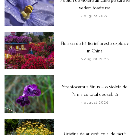
7 soiuri de violete africane pe care le
vedem foarte rar
7 august 2026
Floarea de hârtie înflorește exploziv
în China
5 august 2026
Streptocarpus Sirius – o violetă de
Parma cu totul deosebită
4 august 2026
Grădina de august: ce ai de făcut