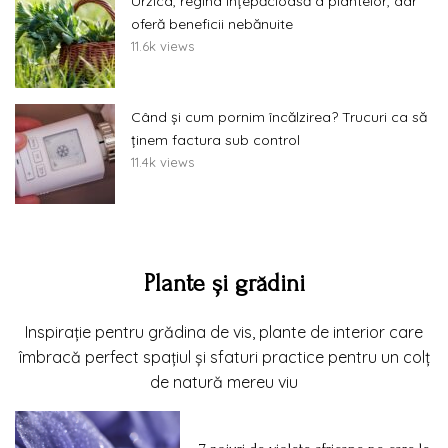
Urzica, regina înțepăcioasă a plantelor, dar
oferă beneficii nebănuite
11.6k views
Când și cum pornim încălzirea? Trucuri ca să
ținem factura sub control
11.4k views
Plante și grădini
Inspirație pentru grădina de vis, plante de interior care
îmbracă perfect spațiul și sfaturi practice pentru un colț
de natură mereu viu