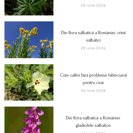
28 iulie 2026
Din flora sălbatică a României: crinii
sălbatici
28 iulie 2026
Cum cultivi fără probleme hibiscusul
pentru ceai
26 iulie 2026
Din flora sălbatică a României:
gladiolele sălbatice