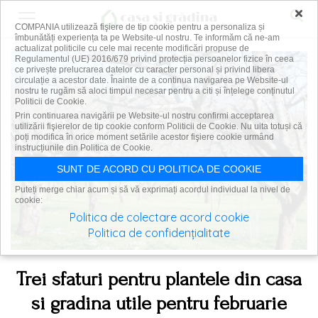
×
COMPANIA utilizează fişiere de tip cookie pentru a personaliza și
îmbunătăți experiența ta pe Website-ul nostru. Te informăm că ne-am
actualizat politicile cu cele mai recente modificări propuse de
Regulamentul (UE) 2016/679 privind protecția persoanelor fizice în ceea
ce privește prelucrarea datelor cu caracter personal și privind libera
circulație a acestor date. Înainte de a continua navigarea pe Website-ul
nostru te rugăm să aloci timpul necesar pentru a citi și înțelege conținutul
Politicii de Cookie.
Prin continuarea navigării pe Website-ul nostru confirmi acceptarea
utilizării fişierelor de tip cookie conform Politicii de Cookie. Nu uita totuși că
poți modifica în orice moment setările acestor fişiere cookie urmând
instrucțiunile din Politica de Cookie.
SUNT DE ACORD CU POLITICA DE COOKIE
Puteți merge chiar acum și să vă exprimați acordul individual la nivel de
cookie:
Politica de colectare acord cookie
Politica de confidențialitate
Trei sfaturi pentru plantele din casa
si gradina utile pentru februarie