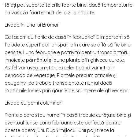
tăiați pot suporta taierile foarte bine, dacă temperaturile
nu variaza foarte mult de la zi la noapte.
Livada în luna lui Brumar
Ce facem cu florile de casă în februarie? E important să
fie udate superficial iar spațiile în care se află să fie bine
aerisite. Luna februarie e potrivită pentru transplantări.
Innoiește pământul şi pune plantele în ghivece curate.
Astfel vor avea un start excelent când vor intra în
perioada de vegetație. Plantele precum citricele şi
bougainvillea trebuie transplantate numai dacă
rădăcinile lor ies prin găurile de scurgere ale ghivecelor.
Livada cu pomi columnari
Plantele care stau numai în casă trebuie curățate bine și
eventual tunse. Luna februarie este perfectă pentru
aceste operațiuni. După mijlocul lunii poți trece la