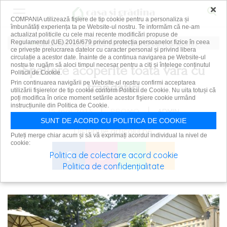
×
COMPANIA utilizează fişiere de tip cookie pentru a personaliza și
îmbunătăți experiența ta pe Website-ul nostru. Te informăm că ne-am
actualizat politicile cu cele mai recente modificări propuse de
Regulamentul (UE) 2016/679 privind protecția persoanelor fizice în ceea
ce privește prelucrarea datelor cu caracter personal și privind libera
circulație a acestor date. Înainte de a continua navigarea pe Website-ul
nostru te rugăm să aloci timpul necesar pentru a citi și înțelege conținutul
Spaliere acoperite toata vara cu
Politicii de Cookie.
Prin continuarea navigării pe Website-ul nostru confirmi acceptarea
trandafiri
utilizării fişierelor de tip cookie conform Politicii de Cookie. Nu uita totuși că
poți modifica în orice moment setările acestor fişiere cookie urmând
instrucțiunile din Politica de Cookie.
|
|
15 mai 2013
ADMIN
PROMO
SUNT DE ACORD CU POLITICA DE COOKIE
Distribuie articolul pe:
Puteți merge chiar acum și să vă exprimați acordul individual la nivel de
cookie:
Politica de colectare acord cookie
Politica de confidențialitate