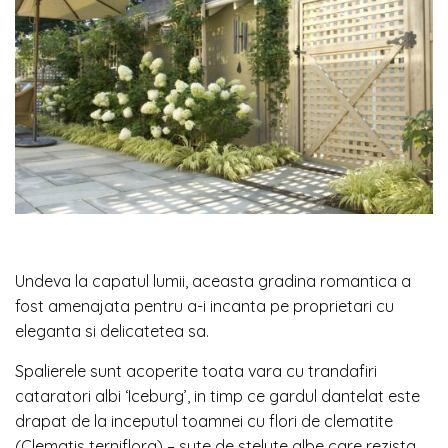
Undeva la capatul lumii, aceasta gradina romantica a
fost amenajata pentru a-i incanta pe proprietari cu
eleganta si delicatetea sa.
Spalierele sunt acoperite toata vara cu trandafiri
cataratori albi ‘Iceburg’, in timp ce gardul dantelat este
drapat de la inceputul toamnei cu flori de clematite
(Clematis terniflora) – sute de stelute albe care rezista