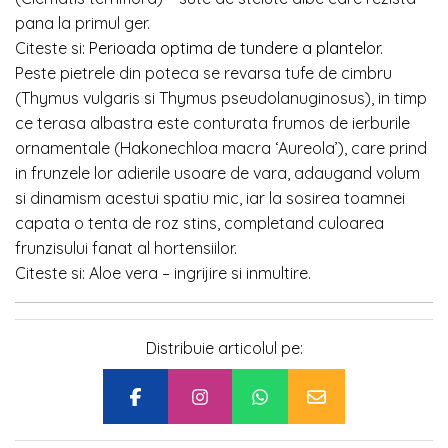
pana la primul ger.
Citeste si:
Perioada optima de tundere a plantelor
.
Peste pietrele din poteca se revarsa tufe de cimbru
(Thymus vulgaris si Thymus pseudolanuginosus), in timp
ce terasa albastra este conturata frumos de ierburile
ornamentale (Hakonechloa macra ‘Aureola’), care prind
in frunzele lor adierile usoare de vara, adaugand volum
si dinamism acestui spatiu mic, iar la sosirea toamnei
capata o tenta de roz stins, completand culoarea
frunzisului fanat al hortensiilor.
Citeste si: Aloe vera – ingrijire si inmultire.
Distribuie articolul pe: