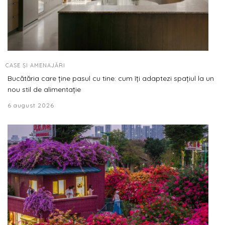
CASE ȘI AMENAJĂRI
Bucătăria care ține pasul cu tine: cum îți adaptezi spațiul la un
nou stil de alimentație
6 august 2026