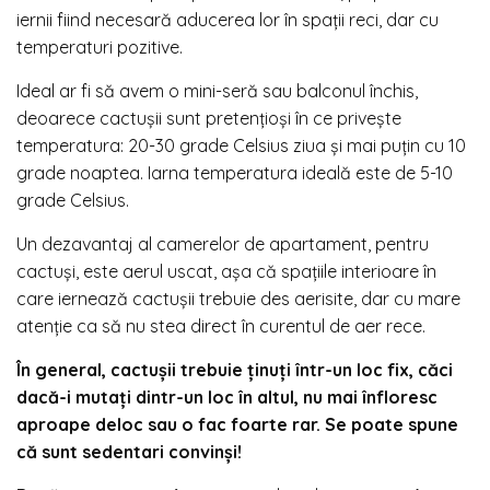
iernii fiind necesară aducerea lor în spații reci, dar cu
temperaturi pozitive.
Ideal ar fi să avem o mini-seră sau balconul închis,
deoarece cactușii sunt pretențioși în ce privește
temperatura: 20-30 grade Celsius ziua și mai puțin cu 10
grade noaptea. Iarna temperatura ideală este de 5-10
grade Celsius.
Un dezavantaj al camerelor de apartament, pentru
cactuși, este aerul uscat, așa că spațiile interioare în
care iernează cactușii trebuie des aerisite, dar cu mare
atenție ca să nu stea direct în curentul de aer rece.
În general, cactușii trebuie ținuți într-un loc fix, căci
dacă-i mutați dintr-un loc în altul, nu mai înfloresc
aproape deloc sau o fac foarte rar. Se poate spune
că sunt sedentari convinși!