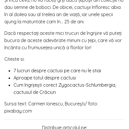
Și încă ceva, nu vă faceți griji dacă țepoșii din colecție nu
dau semne de boboci. De obicei, cactușii înfloresc abia
în al doilea sau al treilea an de viață, iar unele specii
ajung la maturitate cam în… 25 de ani.
Dacă respectați aceste mici trucuri de îngrijire vă puteți
bucura de aceste adevărate minuni cu țepi, care vă vor
încânta cu frumusețea unică a florilor lor!
Citeste si:
7 lucruri despre cactusi pe care nu le stiai
Aproape totul despre cactusi
Cum îngrijești corect Zygocactus-Schlumbergia,
cactusul de Crăciun
Sursa text: Carmen Ionescu, București/ foto:
pixabay.com
Distribuie articolul pe: