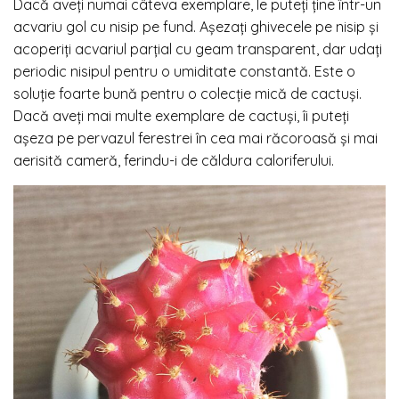
Dacă aveți numai câteva exemplare, le puteți ține într-un
acvariu gol cu nisip pe fund. Așezați ghivecele pe nisip și
acoperiți acvariul parțial cu geam transparent, dar udați
periodic nisipul pentru o umiditate constantă. Este o
soluție foarte bună pentru o colecție mică de cactuși.
Dacă aveți mai multe exemplare de cactuși, îi puteți
așeza pe pervazul ferestrei în cea mai răcoroasă și mai
aerisită cameră, ferindu-i de căldura caloriferului.