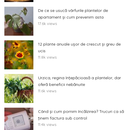
De ce se usucă vârfurile plantelor de
apartament și cum prevenim asta
17.6k views
12 plante anuale ușor de crescut și greu de
ucis
11.8k views
Urzica, regina înțepăcioasă a plantelor, dar
oferă beneficii nebănuite
11.6k views
Când și cum pornim încălzirea? Trucuri ca să
ținem factura sub control
11.4k views