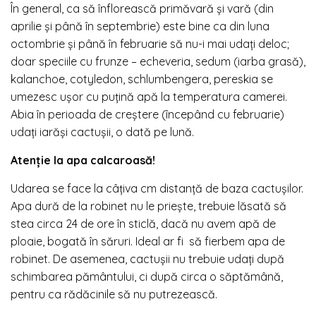
În general, ca să înflorească primăvară și vară (din
aprilie și până în septembrie) este bine ca din luna
octombrie și până în februarie să nu-i mai udați deloc;
doar speciile cu frunze – echeveria, sedum (iarba grasă),
kalanchoe, cotyledon, schlumbengera, pereskia se
umezesc ușor cu puțină apă la temperatura camerei.
Abia în perioada de creștere (începând cu februarie)
udați iarăși cactușii, o dată pe lună.
Atenție la apa calcaroasă!
Udarea se face la câțiva cm distanță de baza cactușilor.
Apa dură de la robinet nu le priește, trebuie lăsată să
stea circa 24 de ore în sticlă, dacă nu avem apă de
ploaie, bogată în săruri. Ideal ar fi să fierbem apa de
robinet. De asemenea, cactușii nu trebuie udați după
schimbarea pământului, ci după circa o săptămână,
pentru ca rădăcinile să nu putrezească.