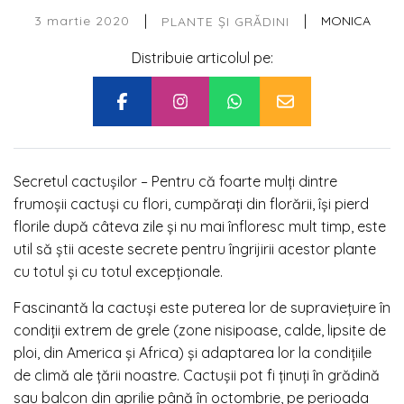
|
|
3 martie 2020
MONICA
PLANTE ȘI GRĂDINI
Distribuie articolul pe:
Secretul cactușilor – Pentru că foarte mulți dintre
frumoșii cactuși cu flori, cumpărați din florării, își pierd
florile după câteva zile și nu mai înfloresc mult timp, este
util să știi aceste secrete pentru îngrijirii acestor plante
cu totul și cu totul excepționale.
Fascinantă la cactuși este puterea lor de supraviețuire în
condiții extrem de grele (zone nisipoase, calde, lipsite de
ploi, din America și Africa) și adaptarea lor la condițiile
de climă ale țării noastre. Cactușii pot fi ținuți în grădină
sau balcon din aprilie până în octombrie, pe perioada