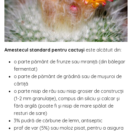
Amestecul standard pentru cactuși
este alcătuit din:
o parte pământ de frunze sau mraniță (din bălegar
fermentat)
o parte de pământ de grădină sau de mușuroi de
cârtiță
o parte nisip de râu sau nisip grosier de construcții
(1-2 mm granulație), compus din siliciu și calcar și
fără argilă (poate fi și nisip de mare spălat de
resturi de sare)
3% pudră de cărbune de lemn, antiseptic
praf de var (5%) sau moloz pisat, pentru a asigura