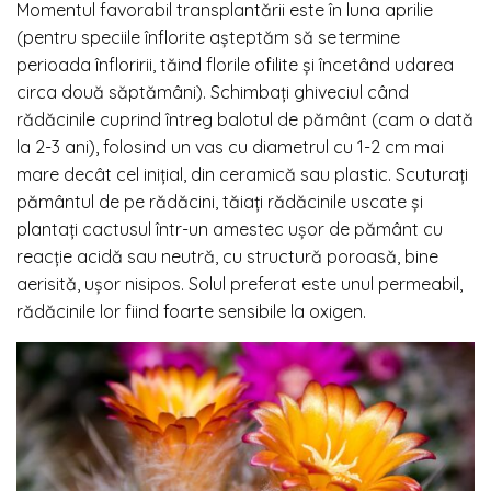
Momentul favorabil transplantării este în luna aprilie
(pentru speciile înflorite așteptăm să se termine
perioada înfloririi, tăind florile ofilite și încetând udarea
circa două săptămâni). Schimbați ghiveciul când
rădăcinile cuprind întreg balotul de pământ (cam o dată
la 2-3 ani), folosind un vas cu diametrul cu 1-2 cm mai
mare decât cel inițial, din ceramică sau plastic. Scuturați
pământul de pe rădăcini, tăiați rădăcinile uscate și
plantați cactusul într-un amestec ușor de pământ cu
reacție acidă sau neutră, cu structură poroasă, bine
aerisită, ușor nisipos. Solul preferat este unul permeabil,
rădăcinile lor fiind foarte sensibile la oxigen.