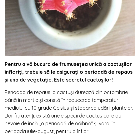
Pentru a vă bucura de frumusețea unică a cactușilor
înfloriți, trebuie să le asigurați o perioadă de repaus
și una de vegetație. Este secretul cactușilor!
Perioada de repaus la cactuși durează din octombrie
până în martie și constă în reducerea temperaturii
mediului cu 10 grade Celsius și stoparea udării plantelor.
Dar fiți atenți, există unele specii de cactus care au
nevoie de încă „o perioadă de odihnă“ și vara, în
perioada iulie-august, pentru a înflori.