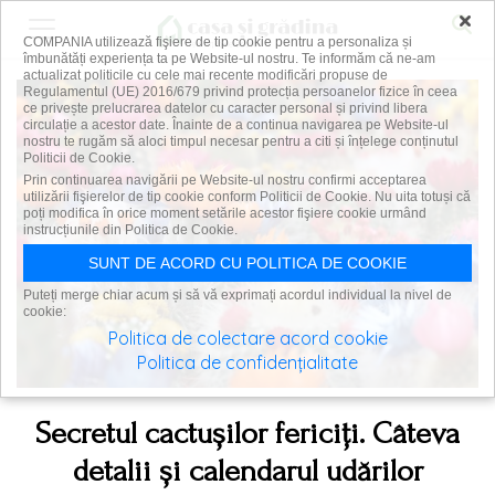
×
COMPANIA utilizează fişiere de tip cookie pentru a personaliza și
îmbunătăți experiența ta pe Website-ul nostru. Te informăm că ne-am
actualizat politicile cu cele mai recente modificări propuse de
Regulamentul (UE) 2016/679 privind protecția persoanelor fizice în ceea
ce privește prelucrarea datelor cu caracter personal și privind libera
circulație a acestor date. Înainte de a continua navigarea pe Website-ul
nostru te rugăm să aloci timpul necesar pentru a citi și înțelege conținutul
Politicii de Cookie.
Prin continuarea navigării pe Website-ul nostru confirmi acceptarea
utilizării fişierelor de tip cookie conform Politicii de Cookie. Nu uita totuși că
poți modifica în orice moment setările acestor fişiere cookie urmând
instrucțiunile din Politica de Cookie.
SUNT DE ACORD CU POLITICA DE COOKIE
Puteți merge chiar acum și să vă exprimați acordul individual la nivel de
cookie:
Politica de colectare acord cookie
Politica de confidențialitate
Secretul cactușilor fericiți. Câteva
detalii și calendarul udărilor