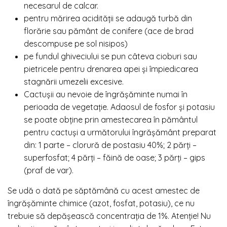
necesarul de calcar.
pentru mărirea acidității se adaugă turbă din
florărie sau pământ de conifere (ace de brad
descompuse pe sol nisipos)
pe fundul ghiveciului se pun câteva cioburi sau
pietricele pentru drenarea apei și împiedicarea
stagnării umezelii excesive.
Cactușii au nevoie de îngrășăminte numai în
perioada de vegetație. Adaosul de fosfor și potasiu
se poate obține prin amestecarea în pământul
pentru cactuși a următorului îngrășământ preparat
din: 1 parte – clorură de postasiu 40%; 2 părți –
superfosfat; 4 părți – făină de oase; 3 părți – gips
(praf de var).
Se udă o dată pe săptămână cu acest amestec de
îngrășăminte chimice (azot, fosfat, potasiu), ce nu
trebuie să depășească concentrația de 1%. Atenție! Nu