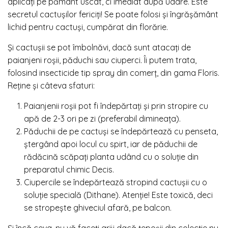
aplicați pe pământ uscat, ci imediat după udare. Este
secretul cactușilor fericiți! Se poate folosi și îngrășământ
lichid pentru cactuși, cumpărat din florărie.
Și cactușii se pot îmbolnăvi, dacă sunt atacați de
paianjeni roșii, păduchi sau ciuperci. Îi putem trata,
folosind insecticide tip spray din comerț, din gama Floris.
Reține și câteva sfaturi:
Paianjenii roșii pot fi îndepărtați și prin stropire cu
apă de 2-3 ori pe zi (preferabil dimineața).
Păduchii de pe cactuși se îndepărtează cu penseta,
ștergând apoi locul cu spirt, iar de păduchii de
rădăcină scăpați planta udând cu o soluție din
preparatul chimic Decis.
Ciupercile se îndepărtează stropind cactușii cu o
soluție specială (Dithane). Atenție! Este toxică, deci
se stropește ghiveciul afară, pe balcon.