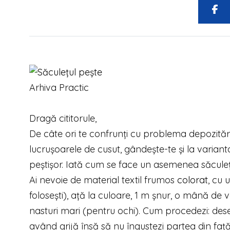
Arhiva Practic
Dragă cititorule,
De câte ori te confrunți cu problema depozitării 
lucrușoarele de cusut, gândește-te și la variant
peștișor. Iată cum se face un asemenea săculeț 
Ai nevoie de material textil frumos
colorat
, cu 
folosești), ață la culoare, 1 m șnur, o mână de v
nasturi mari (pentru ochi). Cum procedezi: dese
având grijă însă să nu îngustezi partea din față