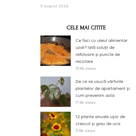
5 august 2026
CELE MAI CITITE
Ce faci cu uleiul alimentar
uzat? Iată soluții de
refolosire și puncte de
reciclare
19.4k views
De ce se usucă vârfurile
plantelor de apartament și
cum prevenim asta
17.6k views
12 plante anuale ușor de
crescut și greu de ucis
11.8k views