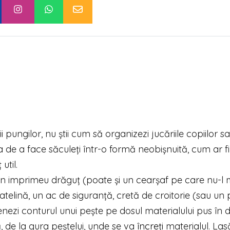
pungilor, nu știi cum să organizezi jucăriile copiilor s
a de a face săculeți într-o formă neobișnuită, cum ar f
util.
săculețul
un imprimeu drăguț (poate și un cearșaf pe care nu-l 
atelină, un ac de siguranță, cretă de croitorie (sau un p
nezi conturul unui pește pe dosul materialului pus în 
, de la gura peștelui, unde se va
încreți
materialul. Las