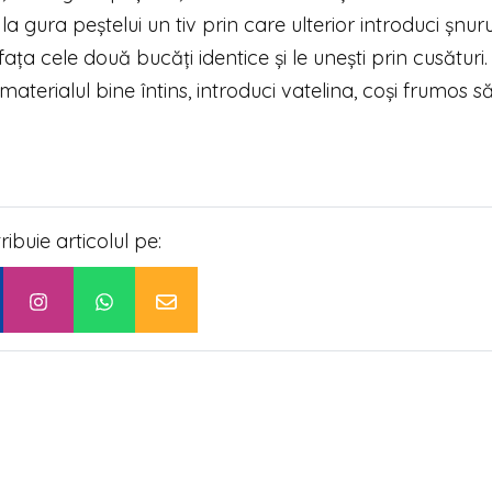
a gura peștelui un tiv prin care ulterior introduci șnur
ața cele două bucăți identice și le unești prin cusături. 
materialul bine întins, introduci vatelina, coși frumos s
tribuie articolul pe: