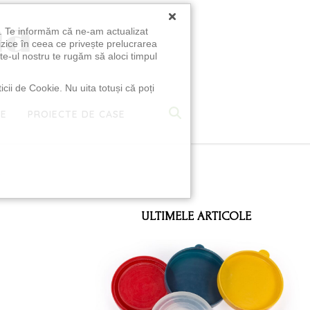
×
u. Te informăm că ne-am actualizat
izice în ceea ce privește prelucrarea
te-ul nostru te rugăm să aloci timpul
icii de Cookie. Nu uita totuși că poți
TE
PROIECTE DE CASE
e
ULTIMELE ARTICOLE