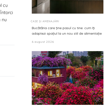
ul cu
Întorci
ă nu
CASE ȘI AMENAJĂRI
Bucătăria care ține pasul cu tine: cum îți
adaptezi spațiul la un nou stil de alimentație
6 august 2026