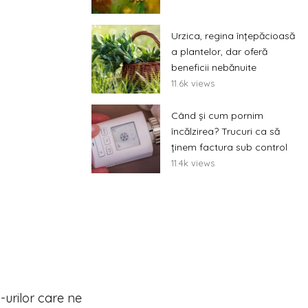
Urzica, regina înțepăcioasă
a plantelor, dar oferă
beneficii nebănuite
11.6k views
Când și cum pornim
încălzirea? Trucuri ca să
ținem factura sub control
11.4k views
urilor care ne