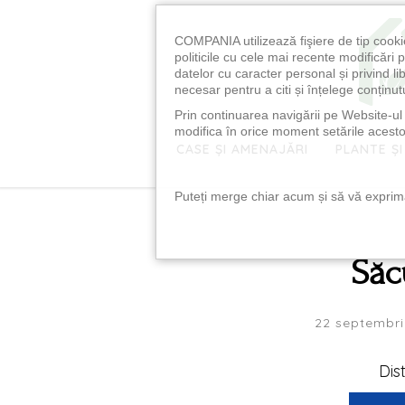
COMPANIA utilizează fişiere de tip cooki
politicile cu cele mai recente modificăr
datelor cu caracter personal și privind l
necesar pentru a citi și înțelege conținutu
Prin continuarea navigării pe Website-ul n
modifica în orice moment setările acestor
CASE ȘI AMENAJĂRI
PLANTE ȘI
Puteți merge chiar acum și să vă exprimaț
Săc
22 septembri
Dis