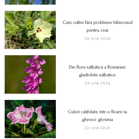
Cum cultivi fără probleme hibiscusul
pentru ceai
26 iulie 2026
Din flora sălbatică a României:
gladiolele sălbatice
24 iulie 2026
Culori catifelate într-o floare la
ghiveci: gloxinia
22 iulie 2026