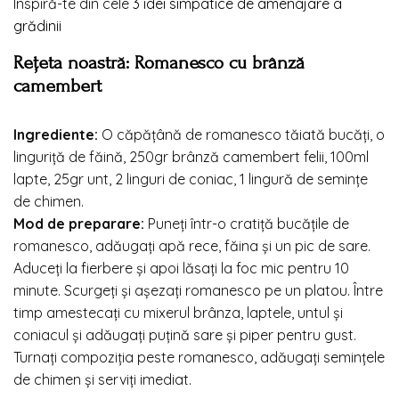
Inspiră-te din cele
3 idei simpatice de amenajare a
grădinii
Reţeta noastră: Romanesco cu brânză
camembert
Ingrediente:
O căpăţână de romanesco tăiată bucăţi, o
linguriţă de făină, 250gr brânză camembert felii, 100ml
lapte, 25gr unt, 2 linguri de coniac, 1 lingură de seminţe
de chimen.
Mod de preparare:
Puneţi într-o cratiţă bucăţile de
romanesco, adăugaţi apă rece, făina şi un pic de sare.
Aduceţi la fierbere şi apoi lăsaţi la foc mic pentru 10
minute. Scurgeţi şi aşezaţi romanesco pe un platou. Între
timp amestecaţi cu mixerul brânza, laptele, untul şi
coniacul şi adăugaţi puţină sare şi piper pentru gust.
Turnaţi compoziţia peste romanesco, adăugaţi seminţele
de chimen şi serviţi imediat.