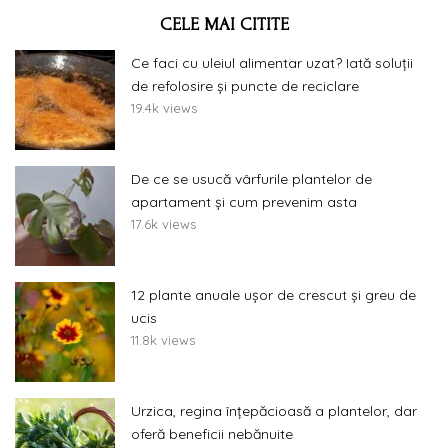
CELE MAI CITITE
Ce faci cu uleiul alimentar uzat? Iată soluții
de refolosire și puncte de reciclare
19.4k views
De ce se usucă vârfurile plantelor de
apartament și cum prevenim asta
17.6k views
12 plante anuale ușor de crescut și greu de
ucis
11.8k views
Urzica, regina înțepăcioasă a plantelor, dar
oferă beneficii nebănuite