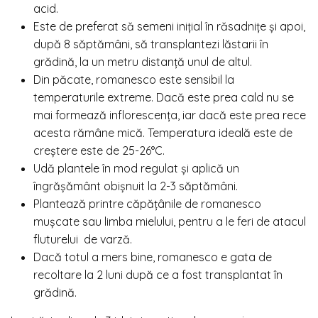
acid.
Este de preferat să semeni iniţial în răsadniţe şi apoi,
după 8 săptămâni, să transplantezi lăstarii în
grădină, la un metru distanţă unul de altul.
Din păcate, romanesco este sensibil la
temperaturile extreme. Dacă este prea cald nu se
mai formează inflorescenţa, iar dacă este prea rece
acesta rămâne mică. Temperatura ideală este de
creştere este de 25-26°C.
Udă plantele în mod regulat şi aplică un
îngrăşământ obişnuit la 2-3 săptămâni.
Plantează printre căpăţânile de romanesco
muşcate sau limba mielului, pentru a le feri de atacul
fluturelui de varză.
Dacă totul a mers bine, romanesco e gata de
recoltare la 2 luni după ce a fost transplantat în
grădină.