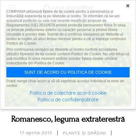
×
COMPANIA utilizează fişiere de tip cookie pentru a personaliza și
îmbunătăți experiența ta pe Website-ul nostru. Te informăm că ne-am
actualizat politicile cu cele mai recente modificări propuse de
Regulamentul (UE) 2016/679 privind protecția persoanelor fizice în ceea
ce privește prelucrarea datelor cu caracter personal și privind libera
circulație a acestor date. Înainte de a continua navigarea pe Website-ul
nostru te rugăm să aloci timpul necesar pentru a citi și înțelege conținutul
Politicii de Cookie.
Prin continuarea navigării pe Website-ul nostru confirmi acceptarea
utilizării fişierelor de tip cookie conform Politicii de Cookie. Nu uita totuși că
poți modifica în orice moment setările acestor fişiere cookie urmând
instrucțiunile din Politica de Cookie.
SUNT DE ACORD CU POLITICA DE COOKIE
Puteți merge chiar acum și să vă exprimați acordul individual la nivel de
cookie:
Politica de colectare acord cookie
Politica de confidențialitate
Romanesco, leguma extraterestră
|
|
17 aprilie 2015
PLANTE ȘI GRĂDINI