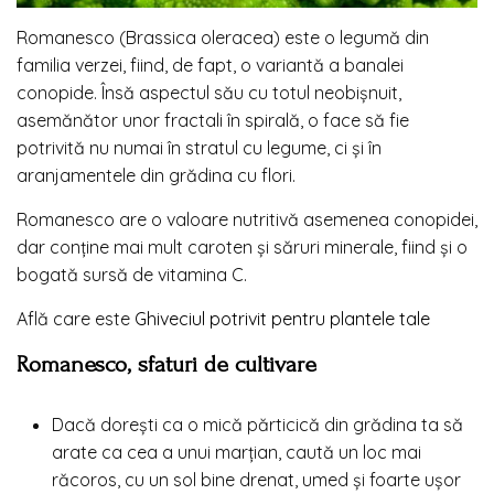
Romanesco (
Brassica oleracea
) este o legumă din
familia verzei, fiind, de fapt, o variantă a banalei
conopide. Însă aspectul său cu totul neobişnuit,
asemănător unor fractali în spirală, o face să fie
potrivită nu numai în stratul cu legume, ci şi în
aranjamentele din grădina cu flori.
Romanesco are o valoare nutritivă asemenea conopidei,
dar conţine mai mult caroten şi săruri minerale, fiind şi o
bogată sursă de vitamina C.
Află care este
Ghiveciul potrivit pentru plantele tale
Romanesco, sfaturi de cultivare
Dacă doreşti ca o mică părticică din grădina ta să
arate ca cea a unui marţian, caută un loc mai
răcoros, cu un sol bine drenat, umed şi foarte uşor