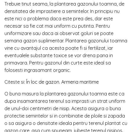
Trebuie tinut seama, la plantarea gazonului toamna, de
densitatea de imprastiere a semintelor. In principiu nu
este nici o problema daca este prea des, dar este
necesar sa fie cat mai uniform cu putinta. Pentru
uniformizare sau daca ai observat goluri se poate
semana gazon suplimentar. Plantarea gazonului toamna
vine cu avantajul ca acesta poate fi si fertilizat, iar
eventualele substante toxice se vor drena pana in
primavara. Pentru gazonul din curte este ideal sa
folosesti ingrasamant organic.
Citeste si:
În loc de gazon. Armeria maritime
O buna masura la plantarea gazonului toamna este ca
dupa insamantarea terenul sa imprasti un strat uniform
de unul-doi centimetri de nisip. Acesta asigura o buna
protectie semintelor si in combinatie de ploile si zapada
o sa asigura o densitate ideala pentru terenul plantat cu
gazon care, asa cum spuneam, iubeste terenul nisipos.