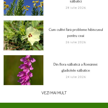
sălbatici
28 iulie 2026
Cum cultivi fără probleme hibiscusul
pentru ceai
26 iulie 2026
Din flora sălbatică a României:
gladiolele sălbatice
24 iulie 2026
VEZI MAI MULT