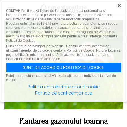
×
COMPANIA utilizează fişiere de tip cookie pentru a personaliza și
îmbunătăți experiența ta pe Website-ul nostru. Te informăm că ne-am
actualizat politicile cu cele mai recente modificări propuse de
Regulamentul (UE) 2016/679 privind protecția persoanelor fizice în ceea
ce privește prelucrarea datelor cu caracter personal și privind libera
circulație a acestor date. Înainte de a continua navigarea pe Website-ul
nostru te rugăm să aloci timpul necesar pentru a citi și înțelege conținutul
Politicii de Cookie.
Prin continuarea navigării pe Website-ul nostru confirmi acceptarea
utilizării fişierelor de tip cookie conform Politicii de Cookie. Nu uita totuși că
poți modifica în orice moment setările acestor fişiere cookie urmând
instrucțiunile din Politica de Cookie.
SUNT DE ACORD CU POLITICA DE COOKIE
Puteți merge chiar acum și să vă exprimați acordul individual la nivel de
cookie:
Politica de colectare acord cookie
Politica de confidențialitate
Plantarea gazonului toamna