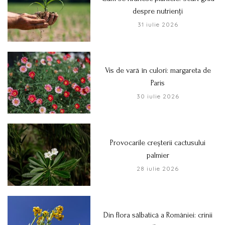
despre nutrienți
31 iulie 2026
Vis de vară în culori: margareta de
Paris
30 iulie 2026
Provocarile creșterii cactusului
palmier
28 iulie 2026
Din flora sălbatică a României: crinii