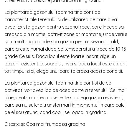
Citeste si:
Dă culoare pământului din gradină!
La plantarea gazonului toamna tine cont de
caracteristicile terenului si de utilizarea pe care o va
avea. Exista gazon pentru sezonul rece, care incepe sa
creasca din martie, potrivit zonelor montane, unde veriile
sunt mult mai blande sau gazon pentru sezonul cald,
care creste numai dupa ce temeperatura trece de 10-15
grade Celsius. Daca locul este foarte insorit alge un
gazon rezistent la soare si, invers, daca locul este umbrit
tot timpul zilei, alege unul care toleraza aceste conditii.
La plantarea gazonului toamna tine cont si de ce
activitati vor avea loc pe acea parte a terenului. Cel mai
bine, pentru curtea casei este sa alegi gazon rezistent,
care sa nu sufere transformari in momentul in care calci
pe el sau atunci cand copiii se joaca in gradina.
Citeste si:
Cea mai frumoasa gradina