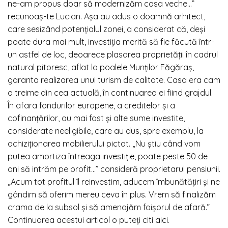
ne-am propus doar să modernizăm casa veche…”
recunoaș-te Lucian. Așa au adus o doamnă arhitect,
care sesizând potențialul zonei, a considerat că, deși
poate dura mai mult, investiția merită să fie făcută într-
un astfel de loc, deoarece plasarea proprietății în cadrul
natural pitoresc, aflat la poalele Munților Făgăraș,
garanta realizarea unui turism de calitate. Casa era cam
o treime din cea actuală, în continuarea ei fiind grajdul.
În afara fondurilor europene, a creditelor și a
cofinanțărilor, au mai fost și alte sume investite,
considerate neeligibile, care au dus, spre exemplu, la
achiziționarea mobilierului pictat. „Nu știu când vom
putea amortiza întreaga
investiție
, poate peste 50 de
ani să intrăm pe profit…” consideră proprietarul pensiunii.
„Acum tot profitul îl reinvestim, aducem îmbunătățiri și ne
gândim să oferim mereu ceva în plus. Vrem să finalizăm
crama de la subsol și să amenajăm foișorul de afară.”
Continuarea acestui articol o puteți citi
aici
.