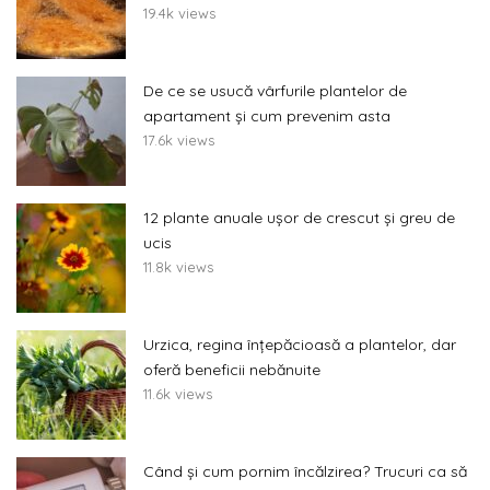
19.4k views
De ce se usucă vârfurile plantelor de
apartament și cum prevenim asta
17.6k views
12 plante anuale ușor de crescut și greu de
ucis
11.8k views
Urzica, regina înțepăcioasă a plantelor, dar
oferă beneficii nebănuite
11.6k views
Când și cum pornim încălzirea? Trucuri ca să