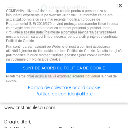
×
COMPANIA utilizează fişiere de tip cookie pentru a personaliza și
îmbunătăți experiența ta pe Website-ul nostru. Te informăm că ne-am
actualizat politicile cu cele mai recente modificări propuse de
Regulamentul (UE) 2016/679 privind protecția persoanelor fizice în ceea
ce privește prelucrarea datelor cu caracter personal și privind libera
Pensiunea cu mobilier pictat I
circulație a acestor date. Înainte de a continua navigarea pe Website-ul
nostru te rugăm să aloci timpul necesar pentru a citi și înțelege conținutul
Politicii de Cookie.
|
|
10 mai 2017
ADMIN
PROMO
Prin continuarea navigării pe Website-ul nostru confirmi acceptarea
utilizării fişierelor de tip cookie conform Politicii de Cookie. Nu uita totuși că
poți modifica în orice moment setările acestor fişiere cookie urmând
Distribuie articolul pe:
instrucțiunile din Politica de Cookie.
SUNT DE ACORD CU POLITICA DE COOKIE
Puteți merge chiar acum și să vă exprimați acordul individual la nivel de
cookie:
Politica de colectare acord cookie
Politica de confidențialitate
www.cristiniculescu.com
Dragi cititori,