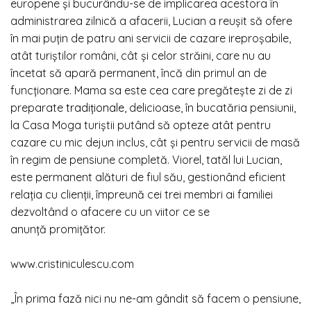
europene și bucurându-se de implicarea acestora în
administrarea zilnică a afacerii, Lucian a reușit să ofere
în mai puțin de patru ani servicii de cazare ireproșabile,
atât turiștilor români, cât și celor străini, care nu au
încetat să apară permanent, încă din primul an de
funcționare. Mama sa este cea care pregătește zi de zi
preparate
tradiționale
, delicioase, în bucatăria pensiunii,
la Casa Moga turiștii putând să opteze atât pentru
cazare cu mic dejun inclus, cât și pentru servicii de masă
în regim de pensiune completă. Viorel, tatăl lui Lucian,
este permanent alături de fiul său, gestionând eficient
relația cu clienții, împreună cei trei membri ai familiei
dezvoltând o afacere cu un viitor ce se
anunță promițător.
www.cristiniculescu.com
„În prima fază nici nu ne-am gândit să facem o pensiune,