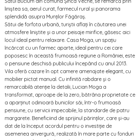
Satul Bucium din comuna Șinca Veche, se remarcă prin
liniștea sa, aerul curat, farmecul rural și panorama
splendidă asupra Munților Făgăraș.
Sătui de forfota urbană, turiștii aflați în căutarea unei
atmosfere liniștite și a unor peisaje mirifice, găsesc aici
locul ideal pentru relaxare. Casa Moga, un spațiu
încărcat cu un farmec aparte, ideal pentru cei care
poposesc în această frumoasă regiune a României, este
o pensiune deschisă publicului începând cu anul 2013.
Vila oferă cazare în opt camere amenajate
elegant
, cu
mobilier pictat manual. Cu infinită rabdare și o
remarcabilă atenție la detalii, Lucian Moga a
transformat, aproape de la zero, bătrâna proprietate ce
a aparținut odinioară bunicilor săi, într-o frumoasă
pensiune, cu servicii impecabile, la standarde de patru
margarete. Beneficiind de sprijinul părinților, care și-au
dat de la început acordul pentru o investiție de
asemenea anvergură, realizată în mare parte cu fonduri