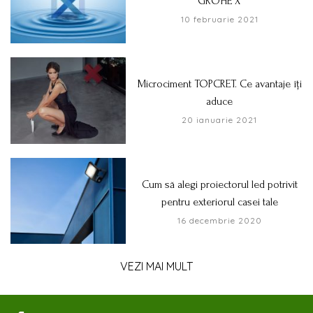
“GROHE X”
10 februarie 2021
Microciment TOPCRET. Ce avantaje îți
aduce
20 ianuarie 2021
Cum să alegi proiectorul led potrivit
pentru exteriorul casei tale
16 decembrie 2020
VEZI MAI MULT