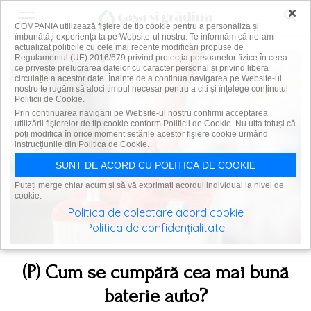
×
COMPANIA utilizează fişiere de tip cookie pentru a personaliza și
îmbunătăți experiența ta pe Website-ul nostru. Te informăm că ne-am
actualizat politicile cu cele mai recente modificări propuse de
Regulamentul (UE) 2016/679 privind protecția persoanelor fizice în ceea
ce privește prelucrarea datelor cu caracter personal și privind libera
circulație a acestor date. Înainte de a continua navigarea pe Website-ul
nostru te rugăm să aloci timpul necesar pentru a citi și înțelege conținutul
Politicii de Cookie.
Prin continuarea navigării pe Website-ul nostru confirmi acceptarea
utilizării fişierelor de tip cookie conform Politicii de Cookie. Nu uita totuși că
poți modifica în orice moment setările acestor fişiere cookie urmând
instrucțiunile din Politica de Cookie.
SUNT DE ACORD CU POLITICA DE COOKIE
Puteți merge chiar acum și să vă exprimați acordul individual la nivel de
cookie:
Politica de colectare acord cookie
Politica de confidențialitate
(P) Cum se cumpără cea mai bună
baterie auto?