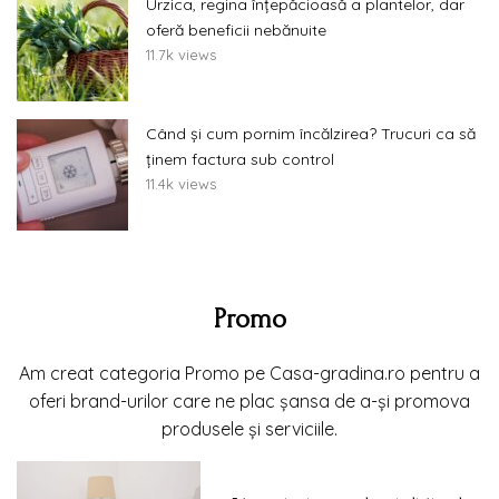
Urzica, regina înțepăcioasă a plantelor, dar
oferă beneficii nebănuite
11.7k views
Când și cum pornim încălzirea? Trucuri ca să
ținem factura sub control
11.4k views
Promo
Am creat categoria Promo pe Casa-gradina.ro pentru a
oferi brand-urilor care ne plac șansa de a-și promova
produsele și serviciile.