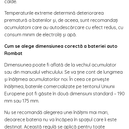
calde.
Temperaturile extreme determină deteriorarea
prematură a bateriilor şi, de aceea, sunt recomandaţi
acumulatorii care au autodescărcare cu efect redus, cu
consum minim de electroliţi şi apă.
Cum se alege dimensiunea corectă a bateriei auto
Rombat
Dimensiunea poate fi aflată de la vechiul acumulator
sau din manualul vehiculului. Se va ţine cont de lungimea
şi înălţimea acumulatorilor noi. În ceea ce priveşte
înălţimea, bateriile comercializate pe teritoriul Uniunii
Europene pot fi găsite în două dimensiuni standard – 190
mm sau 175 mm.
Nu se recomandă alegerea unei înălţimi mai mari,
deoarece bateria nu va încăpea în spaţiul care îi este
destinat. Această regulă se aplică pentru toate