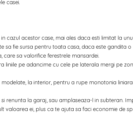
e casei.
n cazul acestor case, mai ales daca esti limitat la unu
oate sa fie sursa pentru toata casa, daca este gandita o
, care sa valorifice ferestrele mansardei.
bra liniile pe adancime cu cele pe laterala mergi pe zo
fi modelate, la interior, pentru a rupe monotonia liniara 
i renunta la garaj, sau amplaseaza-l in subteran. Im
ult valoarea ei, plus ca te ajuta sa faci economie de sp