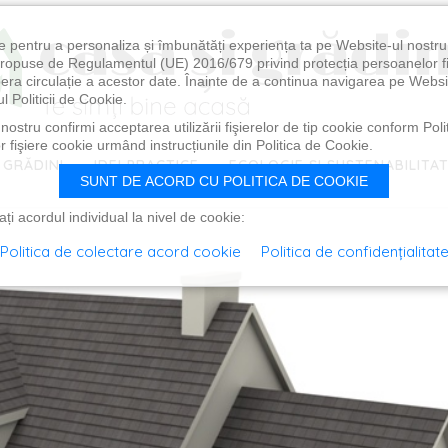
e pentru a personaliza și îmbunătăți experiența ta pe Website-ul nostr
i propuse de Regulamentul (UE) 2016/679 privind protecția persoanelor f
ibera circulație a acestor date. Înainte de a continua navigarea pe Websi
l Politicii de Cookie.
ostru confirmi acceptarea utilizării fişierelor de tip cookie conform Polit
 fişiere cookie urmând instrucțiunile din Politica de Cookie.
 GRĂDINI
IDEI PRACTICE
ECOLOGIE ȘI SUSTENABILITA
SUNT DE ACORD CU POLITICA DE COOKIE
i acordul individual la nivel de cookie:
Politica de colectare acord cookie
Politica de confidențialitat