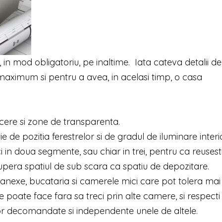
n mod obligatoriu, pe inaltime. Iata cateva detalii d
la maximum si pentru a avea, in acelasi timp, o casa
ecere si zone de transparenta.
tie de pozitia ferestrelor si de gradul de iluminare interi
 in doua segmente, sau chiar in trei, pentru ca reusest
ecupera spatiul de sub scara ca spatiu de depozitare.
e anexe, bucataria si camerele mici care pot tolera mai
e poate face fara sa treci prin alte camere, si respecti
or decomandate si independente unele de altele.