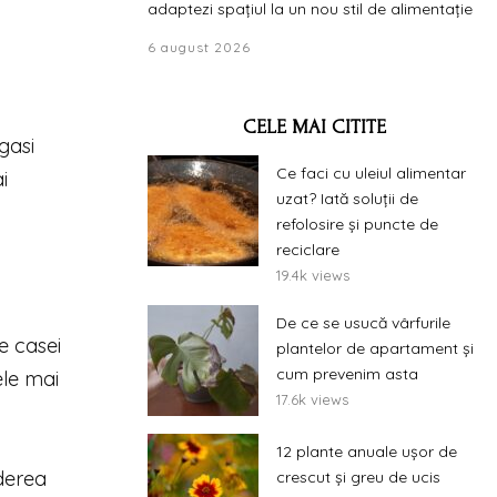
adaptezi spațiul la un nou stil de alimentație
6 august 2026
CELE MAI CITITE
gasi
Ce faci cu uleiul alimentar
i
uzat? Iată soluții de
refolosire și puncte de
reciclare
19.4k views
De ce se usucă vârfurile
e casei
plantelor de apartament și
cum prevenim asta
ele mai
17.6k views
12 plante anuale ușor de
derea
crescut și greu de ucis