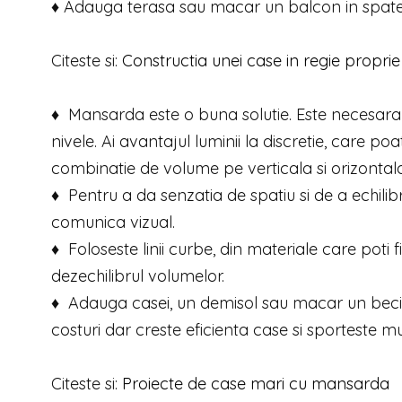
♦ Adauga terasa sau macar un balcon in spatel
Citeste si:
Constructia unei case in regie proprie
♦ Mansarda este o buna solutie. Este necesara i
nivele. Ai avantajul luminii la discretie, care p
combinatie de volume pe verticala si orizontala
♦ Pentru a da senzatia de spatiu si de a echili
comunica vizual.
♦ Foloseste linii curbe, din materiale care poti 
dezechilibrul volumelor.
♦ Adauga casei, un demisol sau macar un beci s
costuri dar creste eficienta case si sporteste m
Citeste si:
Proiecte de case mari cu mansarda