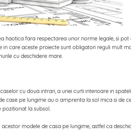
area haotica fara respectarea unor norme legale, si pot 
le in care aceste proiecte sunt obligatori reguli mult ma
nurile cu deschidere mare.
aselor cu doua intrari, a unei curti interioare in spatel
le de case pe lungime au o amprenta la sol mica si de c
 pozitionat la subsol.
l acestor modele de casa pe lungime, astfel ca deschi