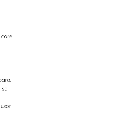
e care
oara.
i sa
 usor