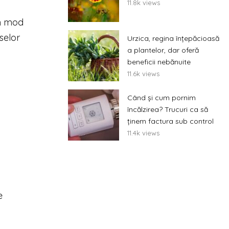
11.8k views
in mod
selor
Urzica, regina înțepăcioasă
a plantelor, dar oferă
beneficii nebănuite
11.6k views
Când și cum pornim
încălzirea? Trucuri ca să
ținem factura sub control
11.4k views
e