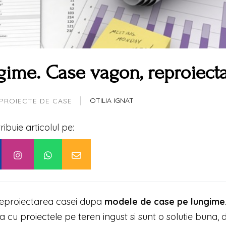
gime. Case vagon, reproiect
|
OTILIA IGNAT
PROIECTE DE CASE
tribuie articolul pe:
reproiectarea casei dupa
modele de case pe lungime
na cu
proiectele pe teren ingust
si sunt o solutie buna,