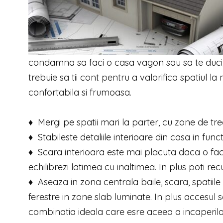
condamna sa faci o casa vagon sau sa te duci, i
trebuie sa tii cont pentru a valorifica spatiul 
confortabila si frumoasa.
♦ Mergi pe spatii mari la parter, cu zone de tr
♦ Stabileste detaliile interioare din casa in func
♦ Scara interioara este mai placuta daca o faci
echilibrezi latimea cu inaltimea. In plus poti r
♦ Aseaza in zona centrala baile, scara, spatiil
ferestre in zone slab luminate. In plus accesul s
combinatia ideala care esre aceea a incaperil