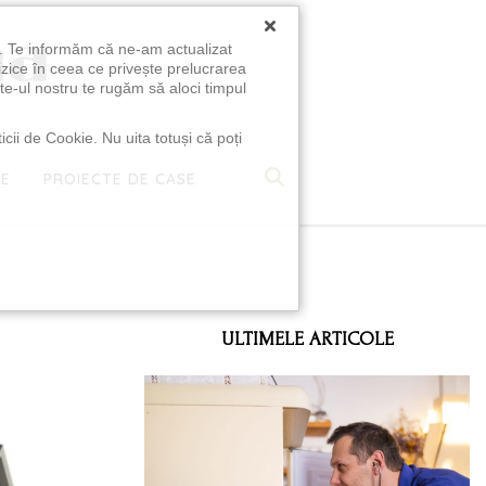
×
u. Te informăm că ne-am actualizat
izice în ceea ce privește prelucrarea
te-ul nostru te rugăm să aloci timpul
icii de Cookie. Nu uita totuși că poți
TE
PROIECTE DE CASE
e
ULTIMELE ARTICOLE