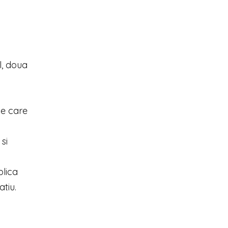
l, doua
ne care
si
plica
atiu.