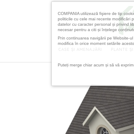
COMPANIA utilizează fişiere de tip cooki
politicile cu cele mai recente modificăr
datelor cu caracter personal și privind l
necesar pentru a citi și înțelege conținutu
Prin continuarea navigării pe Website-ul n
modifica în orice moment setările acestor
CASE ȘI AMENAJĂRI
PLANTE ȘI
Puteți merge chiar acum și să vă exprimaț