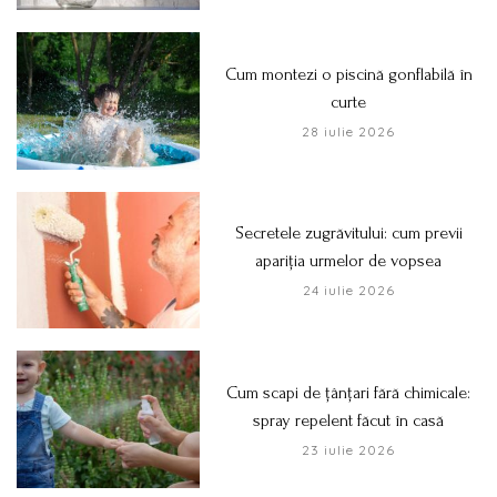
Cum montezi o piscină gonflabilă în
curte
28 iulie 2026
Secretele zugrăvitului: cum previi
apariția urmelor de vopsea
24 iulie 2026
Cum scapi de țânțari fără chimicale:
spray repelent făcut în casă
23 iulie 2026