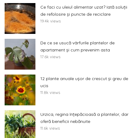
Ce faci cu uleiul alimentar uzat? Iată soluții
de refolosire și puncte de reciclare
19.4k views
De ce se usucă vârfurile plantelor de
apartament și cum prevenim asta
17.6k views
12 plante anuale ușor de crescut și greu de
ucis
11.8k views
Urzica, regina înțepăcioasă a plantelor, dar
oferă beneficii nebănuite
11.6k views