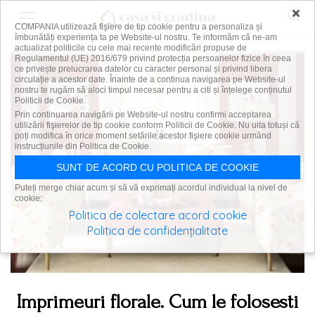
×
COMPANIA utilizează fişiere de tip cookie pentru a personaliza și
îmbunătăți experiența ta pe Website-ul nostru. Te informăm că ne-am
actualizat politicile cu cele mai recente modificări propuse de
Regulamentul (UE) 2016/679 privind protecția persoanelor fizice în ceea
ce privește prelucrarea datelor cu caracter personal și privind libera
circulație a acestor date. Înainte de a continua navigarea pe Website-ul
nostru te rugăm să aloci timpul necesar pentru a citi și înțelege conținutul
Politicii de Cookie.
Prin continuarea navigării pe Website-ul nostru confirmi acceptarea
utilizării fişierelor de tip cookie conform Politicii de Cookie. Nu uita totuși că
poți modifica în orice moment setările acestor fişiere cookie urmând
instrucțiunile din Politica de Cookie.
SUNT DE ACORD CU POLITICA DE COOKIE
Puteți merge chiar acum și să vă exprimați acordul individual la nivel de
cookie:
Politica de colectare acord cookie
Politica de confidențialitate
Imprimeuri florale. Cum le folosesti