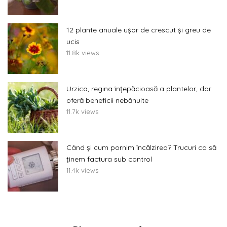
12 plante anuale ușor de crescut și greu de
ucis
11.8k views
Urzica, regina înțepăcioasă a plantelor, dar
oferă beneficii nebănuite
11.7k views
Când și cum pornim încălzirea? Trucuri ca să
ținem factura sub control
11.4k views