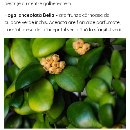
pestrițe cu centre galben-crem.
Hoya lanceolată Bella
– are frunze cărnoase de
culoare verde închis. Aceasta are flori albe parfumate,
care înfloresc de la începutul verii până la sfârșitul verii.