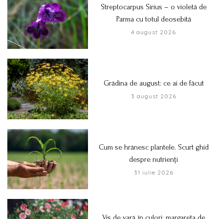
Streptocarpus Sirius – o violetă de
Parma cu totul deosebită
4 august 2026
Grădina de august: ce ai de făcut
3 august 2026
Cum se hrănesc plantele. Scurt ghid
despre nutrienți
31 iulie 2026
Vis de vară în culori: margareta de