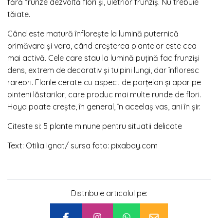
fără frunze dezvoltă flori și, uletrior frunziș. Nu trebuie
tăiate.
Când este matură înflorește la lumină puternică
primăvara și vara, când creșterea plantelor este cea
mai activă. Cele care stau la lumină puțină fac frunziși
dens, extrem de decorativ și tulpini lungi, dar înfloresc
rareori. Florile cerate cu aspect de porțelan și apar pe
pinteni lăstarilor, care produc mai multe runde de flori.
Hoya poate crește, în general, în aceelaș vas, ani în șir.
Citeste si:
5 plante minune pentru situatii delicate
Text: Otilia Ignat/ sursa foto: pixabay.com
Distribuie articolul pe: