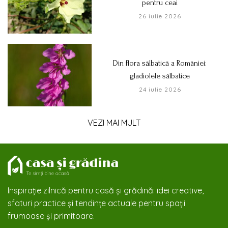
pentru ceai
26 iulie 2026
Din flora sălbatică a României:
gladiolele sălbatice
24 iulie 2026
VEZI MAI MULT
Inspirație zilnică pentru casă și grădină: idei creative,
sfaturi practice și tendințe actuale pentru spații
frumoase și primitoare.