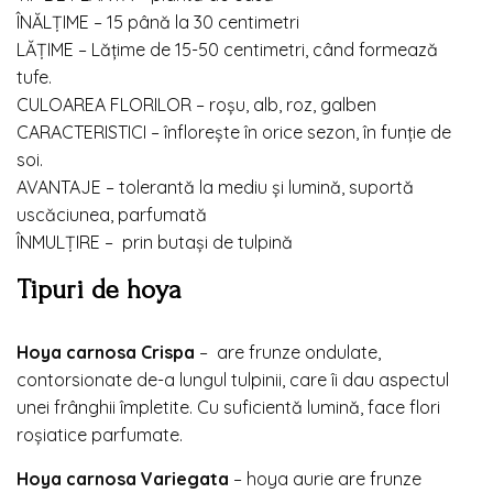
ÎNĂLŢIME – 15 până la 30 centimetri
LĂŢIME – Lățime de 15-50 centimetri, când formează
tufe.
CULOAREA FLORILOR – roșu, alb, roz, galben
CARACTERISTICI – înflorește în orice sezon, în funție de
soi.
AVANTAJE – tolerantă la mediu și lumină, suportă
uscăciunea, parfumată
ÎNMULȚIRE – prin butași de tulpină
Tipuri de hoya
Hoya carnosa Crispa
– are frunze ondulate,
contorsionate de-a lungul tulpinii, care îi dau aspectul
unei frânghii împletite. Cu suficientă lumină, face flori
roșiatice parfumate.
Hoya carnosa Variegata
– hoya aurie are frunze