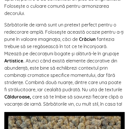
Folosește o culoare comună pentru armonizarea
decorului.
Sărbătorile de iarnă sunt un pretext perfect pentru o
redecorare amplă. Folosește această ocazie pentru a-ți
pune în valoare imaginația, căci de
Crăciun
fantezia
trebuie să se regăsească în tot ce te înconjoară.
Mizează pe decorațiuni bogate și alătură-le în grupaje
Artistice.
Atunci când există elemente decorative din
abundență, este bine să echilibrezi contextul prin
combinații cromatice specifice momentului, dar fără
stridențe. Combină două nuanțe, dintre care una poate
fi strălucitoare, iar cealaltă pudrată. Nu uita de texturile
Călduroase,
care să te îmbie să savurezi fiecare clipă a
vacanței de iarnă. Sărbătorile vin, cu mult stil, în casa ta!