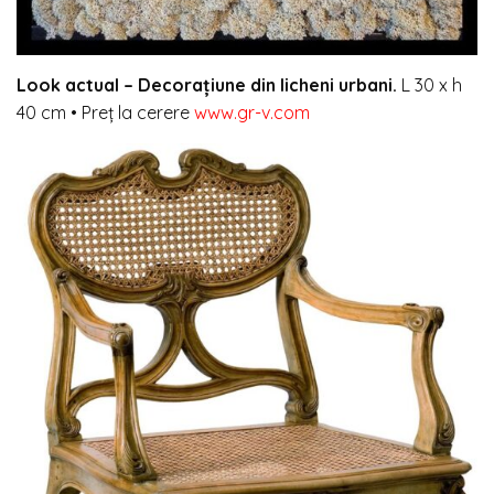
Look actual –
Decorațiune din licheni urbani.
L 30 x h
40 cm
•
Preț la cerere
www.gr-v.com