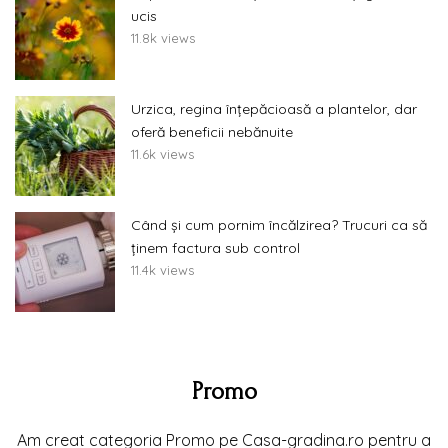
ucis
11.8k views
Urzica, regina înțepăcioasă a plantelor, dar
oferă beneficii nebănuite
11.6k views
Când și cum pornim încălzirea? Trucuri ca să
ținem factura sub control
11.4k views
Promo
Am creat categoria Promo pe Casa-gradina.ro pentru a