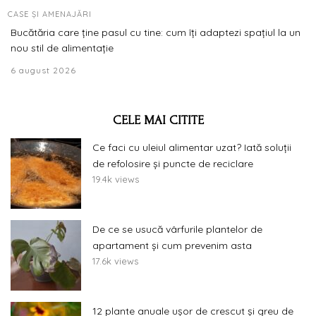
CASE ȘI AMENAJĂRI
Bucătăria care ține pasul cu tine: cum îți adaptezi spațiul la un
nou stil de alimentație
6 august 2026
CELE MAI CITITE
Ce faci cu uleiul alimentar uzat? Iată soluții
de refolosire și puncte de reciclare
19.4k views
De ce se usucă vârfurile plantelor de
apartament și cum prevenim asta
17.6k views
12 plante anuale ușor de crescut și greu de