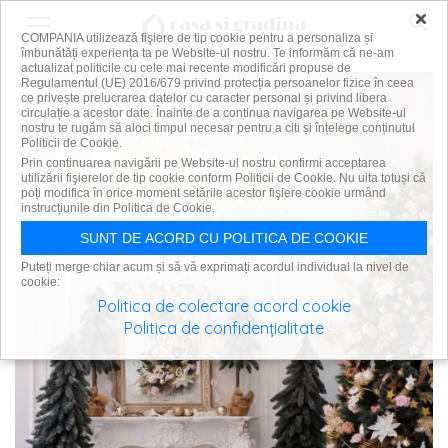
×
COMPANIA utilizează fişiere de tip cookie pentru a personaliza și
îmbunătăți experiența ta pe Website-ul nostru. Te informăm că ne-am
actualizat politicile cu cele mai recente modificări propuse de
Regulamentul (UE) 2016/679 privind protecția persoanelor fizice în ceea
ce privește prelucrarea datelor cu caracter personal și privind libera
circulație a acestor date. Înainte de a continua navigarea pe Website-ul
nostru te rugăm să aloci timpul necesar pentru a citi și înțelege conținutul
Politicii de Cookie.
Prin continuarea navigării pe Website-ul nostru confirmi acceptarea
utilizării fişierelor de tip cookie conform Politicii de Cookie. Nu uita totuși că
poți modifica în orice moment setările acestor fişiere cookie urmând
instrucțiunile din Politica de Cookie.
SUNT DE ACORD CU POLITICA DE COOKIE
Puteți merge chiar acum și să vă exprimați acordul individual la nivel de
cookie:
Politica de colectare acord cookie
Politica de confidențialitate