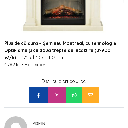
Plus de căldură –
Șemineu Montreal, cu tehnologie
OptiFlame și cu două trepte de încălzire (2×900
W/h).
L 125 x l 30 x h 107 cm.
4.782 lei
•
Mobexpert
Distribuie articolul pe:
ADMIN