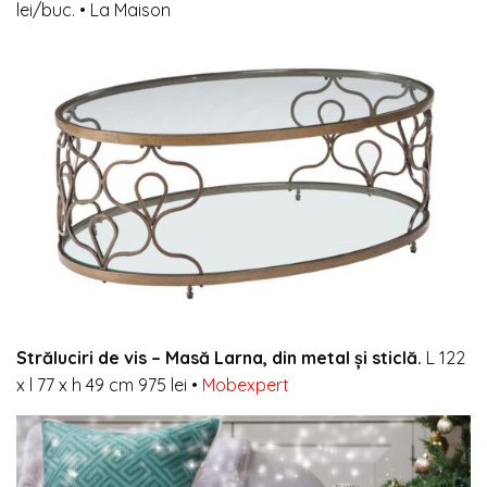
lei/buc.
•
La Maison
Străluciri de vis –
Masă Larna, din metal și sticlă.
L 122
x l 77 x h 49 cm 975 lei
•
Mobexpert