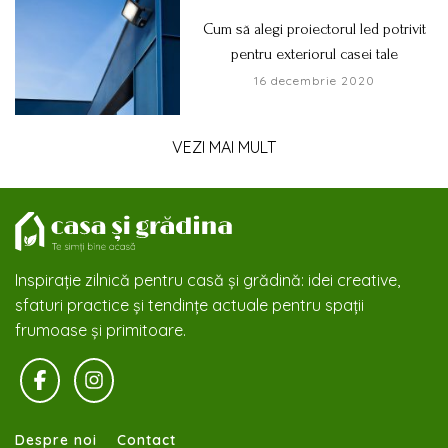
Cum să alegi proiectorul led potrivit
pentru exteriorul casei tale
16 decembrie 2020
VEZI MAI MULT
Inspirație zilnică pentru casă și grădină: idei creative,
sfaturi practice și tendințe actuale pentru spații
frumoase și primitoare.
Despre noi
Contact