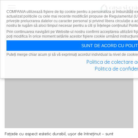
COMPANIA utilizează fişiere de tip cookie pentru a personaliza și îmbunătăți e
actualizat politicile cu cele mai recente modificări propuse de Regulamentul (U
privește prelucrarea datelor cu caracter personal și privind libera circulație a 
nostru te rugăm să aloci timpul necesar pentru a citi și înțelege conținutul Politi
Prin continuarea navigării pe Website-ul nostru confirmi acceptarea utilizării fiş
poți modifica în orice moment setările acestor fişiere cookie urmând instrucțiuni
SUNT DE ACORD CU POLIT
Puteți merge chiar acum și să vă exprimați acordul individual la nivel de cookie
Politica de colectare 
Politica de confiden
Fațade cu aspect estetic durabil, ușor de întreținut – sunt