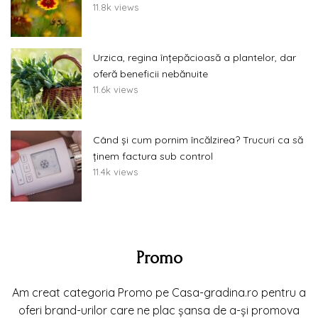
11.8k views
Urzica, regina înțepăcioasă a plantelor, dar
oferă beneficii nebănuite
11.6k views
Când și cum pornim încălzirea? Trucuri ca să
ținem factura sub control
11.4k views
Promo
Am creat categoria Promo pe Casa-gradina.ro pentru a
oferi brand-urilor care ne plac șansa de a-și promova