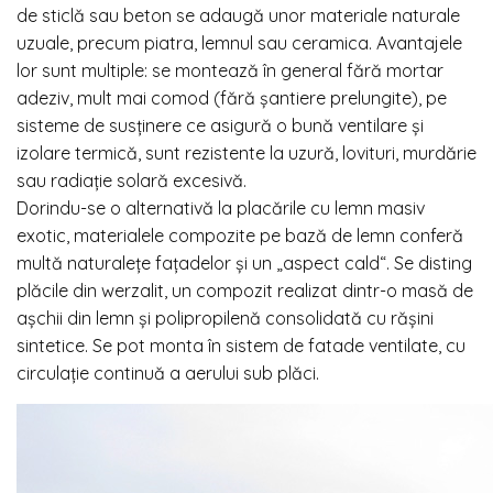
de sticlă sau beton se adaugă unor materiale naturale
uzuale, precum piatra, lemnul sau ceramica. Avantajele
lor sunt multiple: se montează în general fără mortar
adeziv, mult mai comod (fără șantiere prelungite), pe
sisteme de susținere ce asigură o bună ventilare și
izolare termică, sunt rezistente la uzură, lovituri, murdărie
sau radiație solară excesivă.
Dorindu-se o alternativă la placările cu lemn masiv
exotic, materialele compozite pe bază de lemn conferă
multă naturalețe fațadelor și un „aspect cald“. Se disting
plăcile din werzalit, un compozit realizat dintr-o masă de
așchii din lemn și polipropilenă consolidată cu rășini
sintetice. Se pot monta în sistem de fatade ventilate, cu
circulație continuă a aerului sub plăci.