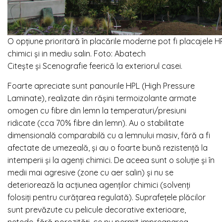
O opțiune prioritară în placările moderne pot fi placajele HP
chimici și in mediu salin. Foto: Abatech
Citește și Scenografie feerică la exteriorul casei.
Foarte apreciate sunt panourile HPL (High Pressure
Laminate), realizate din rășini termoizolante armate
omogen cu fibre din lemn la temperaturi/presiuni
ridicate (cca 70% fibre din lemn). Au o stabilitate
dimensională comparabilă cu a lemnului masiv, fără a fi
afectate de umezeală, și au o foarte bună rezistență la
intemperii și la agenți chimici. De aceea sunt o soluție și în
medii mai agresive (zone cu aer salin) și nu se
deteriorează la acțiunea agenților chimici (solvenți
folosiți pentru curățarea regulată). Suprafețele plăcilor
sunt prevăzute cu pelicule decorative exterioare,
netede, fără porozități, ce nu permit impregnarea