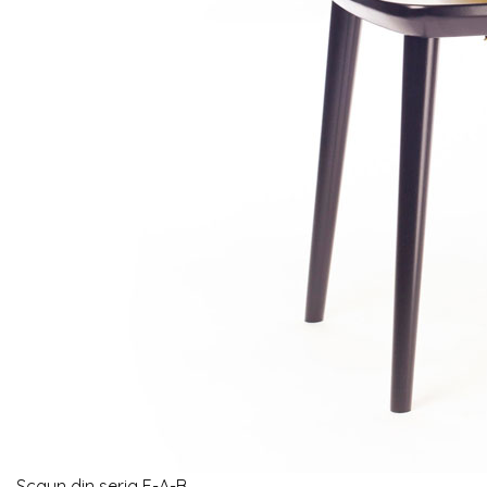
Scaun din seria F-A-B