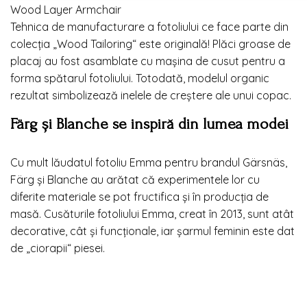
Wood Layer Armchair
Tehnica de manufacturare a fotoliului ce face parte din
colecția „Wood Tailoring“ este originală! Plăci groase de
placaj au fost asamblate cu mașina de cusut pentru a
forma spătarul fotoliului. Totodată, modelul organic
rezultat simbolizează inelele de creștere ale unui copac.
Färg și Blanche se inspiră din lumea modei
Cu mult lăudatul fotoliu Emma pentru brandul Gärsnäs,
Färg și Blanche au arătat că experimentele lor cu
diferite materiale se pot fructifica și în producția de
masă. Cusăturile fotoliului Emma, creat în 2013, sunt atât
decorative, cât și funcționale, iar șarmul feminin este dat
de „ciorapii“ piesei.