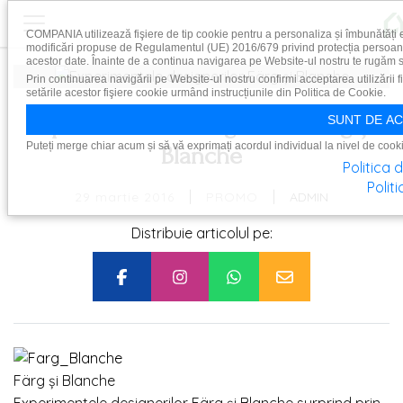
COMPANIA utilizează fişiere de tip cookie pentru a personaliza și îmbunătăți e
modificări propuse de Regulamentul (UE) 2016/679 privind protecția persoanelor
acestor date. Înainte de a continua navigarea pe Website-ul nostru te rugăm să 
Prin continuarea navigării pe Website-ul nostru confirmi acceptarea utilizării f
setările acestor fişiere cookie urmând instrucțiunile din Politica de Cookie.
Experimentele designerilor Färg și
SUNT DE AC
Puteți merge chiar acum și să vă exprimați acordul individual la nivel de cooki
Blanche
Politica 
Polit
|
|
29 martie 2016
ADMIN
PROMO
Distribuie articolul pe:
Färg și Blanche
Experimentele designerilor Färg și Blanche surprind prin