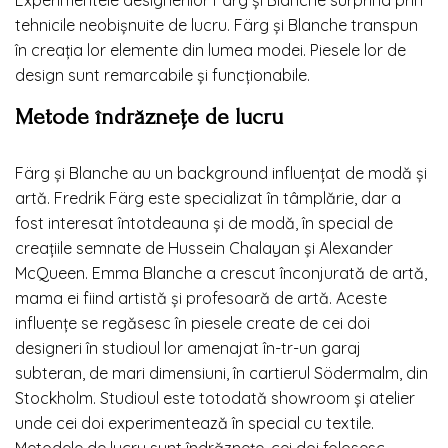
tehnicile neobișnuite de lucru. Färg și Blanche transpun
în creația lor elemente din lumea modei. Piesele lor de
design sunt remarcabile și funcționabile.
Metode îndrăznețe de lucru
Färg și Blanche au un background influențat de modă și
artă. Fredrik Färg este specializat în tâmplărie, dar a
fost interesat întotdeauna și de modă, în special de
creațiile semnate de Hussein Chalayan și Alexander
McQueen. Emma Blanche a crescut înconjurată de artă,
mama ei fiind artistă și profesoară de artă. Aceste
influențe se regăsesc în piesele create de cei doi
designeri în studioul lor amenajat în-tr-un garaj
subteran, de mari dimensiuni, în cartierul Södermalm, din
Stockholm. Studioul este totodată showroom și atelier
unde cei doi experimentează în special cu textile.
Metodele de lucru sunt îndrăznețe, cei doi folosesc