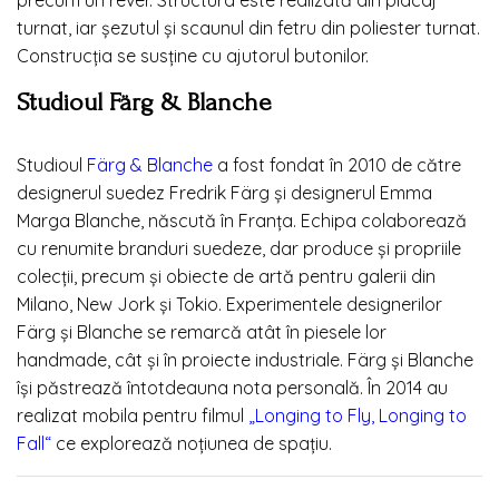
turnat, iar șezutul și scaunul din fetru din poliester turnat.
Construcția se susține cu ajutorul butonilor.
Studioul Färg & Blanche
Studioul
Färg & Blanche
a fost fondat în 2010 de către
designerul suedez Fredrik Färg și designerul Emma
Marga Blanche, născută în Franța. Echipa colaborează
cu renumite branduri suedeze, dar produce și propriile
colecții, precum și obiecte de artă pentru galerii din
Milano, New Jork și Tokio. Experimentele designerilor
Färg și Blanche se remarcă atât în piesele lor
handmade, cât și în proiecte industriale. Färg și Blanche
își păstrează întotdeauna nota personală. În 2014 au
realizat mobila pentru filmul
„Longing to Fly, Longing to
Fall“
ce explorează noțiunea de spațiu.