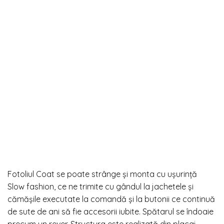
Fotoliul Coat se poate strânge și monta cu ușurință
Slow fashion, ce ne trimite cu gândul la jachetele și
cămășile executate la comandă și la butonii ce continuă
de sute de ani să fie accesorii iubite. Spătarul se îndoaie
precum un rever. Structura este realizată din placaj