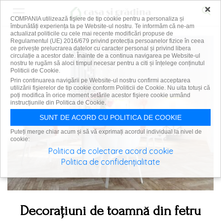
×
COMPANIA utilizează fişiere de tip cookie pentru a personaliza și
îmbunătăți experiența ta pe Website-ul nostru. Te informăm că ne-am
actualizat politicile cu cele mai recente modificări propuse de
Regulamentul (UE) 2016/679 privind protecția persoanelor fizice în ceea
ce privește prelucrarea datelor cu caracter personal și privind libera
circulație a acestor date. Înainte de a continua navigarea pe Website-ul
nostru te rugăm să aloci timpul necesar pentru a citi și înțelege conținutul
Politicii de Cookie.
Prin continuarea navigării pe Website-ul nostru confirmi acceptarea
utilizării fişierelor de tip cookie conform Politicii de Cookie. Nu uita totuși că
poți modifica în orice moment setările acestor fişiere cookie urmând
instrucțiunile din Politica de Cookie.
SUNT DE ACORD CU POLITICA DE COOKIE
Puteți merge chiar acum și să vă exprimați acordul individual la nivel de
cookie:
Politica de colectare acord cookie
Politica de confidențialitate
Decoraţiuni de toamnă din fetru