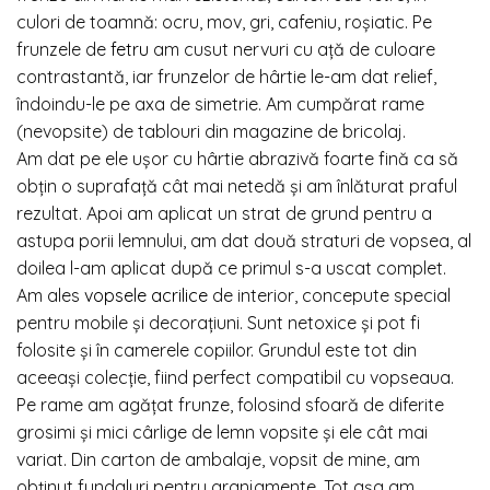
culori de toamnă: ocru, mov, gri, cafeniu, roşiatic. Pe
frunzele de
fetru
am cusut nervuri cu aţă de culoare
contrastantă, iar frunzelor de hârtie le-am dat relief,
îndoindu-le pe axa de simetrie. Am cumpărat rame
(nevopsite) de tablouri din magazine de bricolaj.
Am dat pe ele uşor cu hârtie abrazivă foarte fină ca să
obţin o suprafaţă cât mai netedă şi am înlăturat praful
rezultat. Apoi am aplicat un strat de grund pentru a
astupa porii lemnului, am dat două straturi de vopsea, al
doilea l-am aplicat după ce primul s-a uscat complet.
Am ales
vopsele acrilice
de interior, concepute special
pentru mobile şi decoraţiuni. Sunt netoxice şi pot fi
folosite şi în camerele copiilor. Grundul este tot din
aceeaşi colecţie, fiind perfect compatibil cu vopseaua.
Pe rame am agăţat frunze, folosind sfoară de diferite
grosimi şi mici cârlige de lemn vopsite şi ele cât mai
variat. Din carton de ambalaje, vopsit de mine, am
obţinut fundaluri pentru aranjamente. Tot aşa am