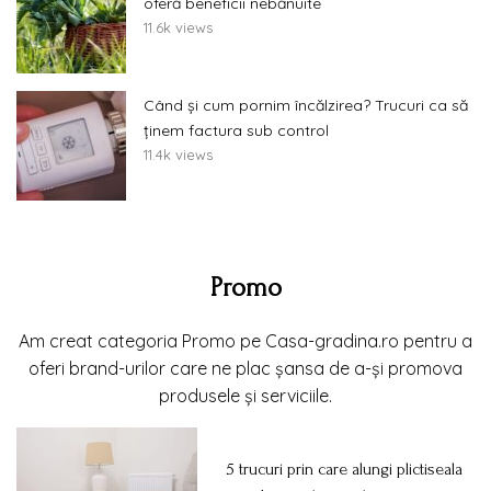
oferă beneficii nebănuite
11.6k views
Când și cum pornim încălzirea? Trucuri ca să
ținem factura sub control
11.4k views
Promo
Am creat categoria Promo pe Casa-gradina.ro pentru a
oferi brand-urilor care ne plac șansa de a-și promova
produsele și serviciile.
5 trucuri prin care alungi plictiseala