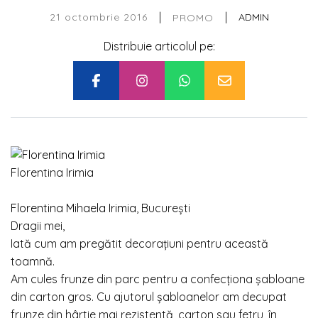
|
|
21 octombrie 2016
ADMIN
PROMO
Distribuie articolul pe:
Florentina Irimia
Florentina Mihaela Irimia
, Bucureşti
Dragii mei,
Iată cum am pregătit decoraţiuni pentru această
toamnă.
Am cules frunze din parc pentru a confecţiona şabloane
din carton gros. Cu ajutorul şabloanelor am decupat
frunze din hârtie mai rezistentă, carton sau fetru, în