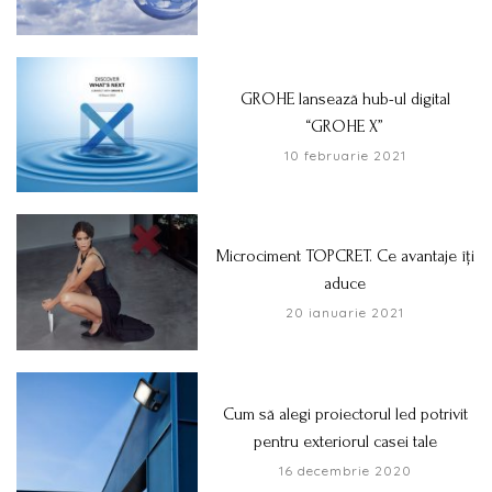
GROHE lansează hub-ul digital
“GROHE X”
10 februarie 2021
Microciment TOPCRET. Ce avantaje îți
aduce
20 ianuarie 2021
Cum să alegi proiectorul led potrivit
pentru exteriorul casei tale
16 decembrie 2020