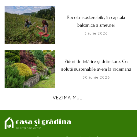
Recolte sustenabile, în capitala
balcanică a zmeurei
3 iulie 2026
Ziduri de întărire și delimitare. Ce
soluții sustenabile avem la îndemână
30 iunie 2026
VEZI MAI MULT