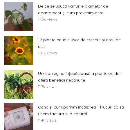
De ce se usucă vârfurile plantelor de
apartament și cum prevenim asta
17.6k views
12 plante anuale ușor de crescut și greu de
ucis
11.8k views
Urzica, regina înțepăcioasă a plantelor, dar
oferă beneficii nebănuite
11.7k views
Când și cum pornim încălzirea? Trucuri ca să
ținem factura sub control
11.4k views