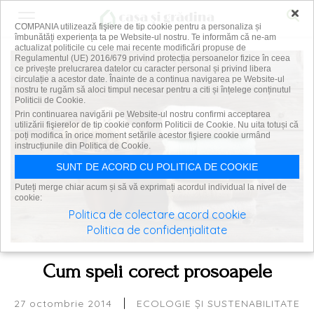
×
COMPANIA utilizează fişiere de tip cookie pentru a personaliza și
îmbunătăți experiența ta pe Website-ul nostru. Te informăm că ne-am
actualizat politicile cu cele mai recente modificări propuse de
Regulamentul (UE) 2016/679 privind protecția persoanelor fizice în ceea
ce privește prelucrarea datelor cu caracter personal și privind libera
circulație a acestor date. Înainte de a continua navigarea pe Website-ul
nostru te rugăm să aloci timpul necesar pentru a citi și înțelege conținutul
Politicii de Cookie.
Prin continuarea navigării pe Website-ul nostru confirmi acceptarea
utilizării fişierelor de tip cookie conform Politicii de Cookie. Nu uita totuși că
poți modifica în orice moment setările acestor fişiere cookie urmând
instrucțiunile din Politica de Cookie.
SUNT DE ACORD CU POLITICA DE COOKIE
Puteți merge chiar acum și să vă exprimați acordul individual la nivel de
cookie:
Politica de colectare acord cookie
Politica de confidențialitate
Cum speli corect prosoapele
|
27 octombrie 2014
ECOLOGIE ȘI SUSTENABILITATE