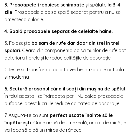
3.
Prosoapele trebuiesc schimbate
şi spălate
la 3-4
zile.
Prosoapele albe se spală separat pentru a nu se
amesteca culorile.
4. Spală prosoapele separat de celelalte haine.
5. Foloseşte
balsam de rufe dar doar din trei în trei
spălări
. Ceara din componenţa balsamurilor de rufe pot
deteriora fibrele şi le reduc calităţile de absorbţie.
Citeste si:
Transforma baia ta veche intr-o baie actuala
si moderna
6. Scutură prosopul când îl scoţi din maşina de spăl
at.
În felul acesta i se îndreaptă perii. Nu călca prosoapele
pufoase, acest lucru le reduce calitatea de absorbţie.
7. Asigura-te că sunt
perfect uscate înainte să le
împătureşti.
Orice urmă de umezeală, oricât de mică, le
va face să aibă un miros de rânced.