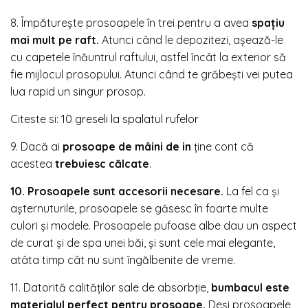
8. Împătureşte prosoapele în trei pentru a avea
spaţiu
mai mult pe raft.
Atunci când le depozitezi, aşează-le
cu capetele înăuntrul raftului, astfel încât la exterior să
fie mijlocul prosopului. Atunci când te grăbeşti vei putea
lua rapid un singur prosop.
Citeste si:
10 greseli la spalatul rufelor
9. Dacă ai
prosoape de mâini de in
ţine cont că
acestea
trebuiesc călcate
.
10. Prosoapele sunt accesorii necesare.
La fel ca şi
aşternuturile, prosoapele se găsesc în foarte multe
culori şi modele. Prosoapele pufoase albe dau un aspect
de curat şi de spa unei băi, şi sunt cele mai elegante,
atâta timp cât nu sunt îngălbenite de vreme.
11. Datorită calităţilor sale de absorbţie,
bumbacul este
materialul perfect pentru prosoape.
Deşi prosoapele