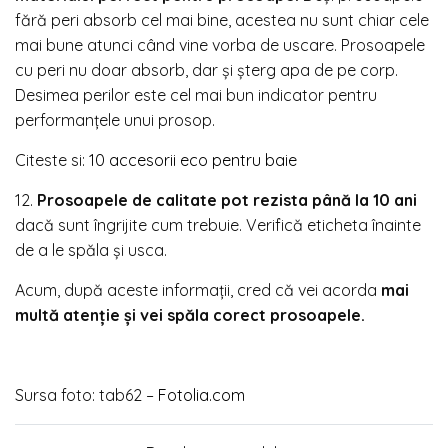
fără peri absorb cel mai bine, acestea nu sunt chiar cele
mai bune atunci când vine vorba de uscare. Prosoapele
cu peri nu doar absorb, dar şi şterg apa de pe corp.
Desimea perilor este cel mai bun indicator pentru
performanţele unui prosop.
Citeste si:
10 accesorii eco pentru baie
12.
Prosoapele de calitate pot rezista până la 10 ani
dacă sunt îngrijite cum trebuie. Verifică eticheta înainte
de a le spăla şi usca.
Acum, după aceste informaţii, cred că vei acorda
mai
multă atenţie şi vei spăla corect prosoapele.
Sursa foto: tab62 –
Fotolia.com