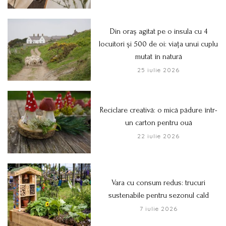
Din oraș agitat pe o insula cu 4
locuitori și 500 de oi: viața unui cuplu
mutat în natură
25 iulie 2026
Reciclare creativă: o mică pădure într-
un carton pentru ouă
22 iulie 2026
Vara cu consum redus: trucuri
sustenabile pentru sezonul cald
7 iulie 2026