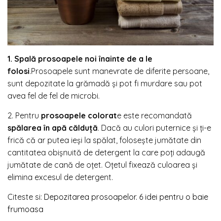
1. Spală prosoapele noi înainte de a le
folosi
.Prosoapele sunt manevrate de diferite persoane,
sunt depozitate la grămadă şi pot fi murdare sau pot
avea fel de fel de microbi.
2. Pentru
prosoapele colorat
e este recomandată
spălarea în apă călduţă
. Dacă au culori puternice şi ţi-e
frică că ar putea ieşi la spălat, foloseşte jumătate din
cantitatea obişnuită de detergent la care poţi adaugă
jumătate de cană de oţet. Oţetul fixează culoarea şi
elimina excesul de detergent.
Citeste si:
Depozitarea prosoapelor. 6 idei pentru o baie
frumoasa