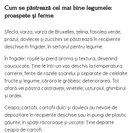
Cum se păstrează cel mai bine legumele:
proaspete și ferme
Sfecla, varza, varza de Bruxelles, țelina, fasolea verde,
prazul, dovleceii și zucchini se păstrează în recipiente
deschise în frigider, în sertarul pentru legume.
În frigider, roșiile își pierd aroma și textura, devenind
cauciucate. Ține-le într-un vas deschis la temperatura
camerei, ferite de razele soarelui și separate de celelalte
fructe și legume, cărora le grăbesc deteriorarea. Tot
afară vei păstra castraveții, vinetele, usturoiul, ghimbirul
și ardeii.
Ceapa, cartofii, cartofii dulci și dovlecii au nevoie de
depozitare în recipiente deschise sau în pungi de plastic
găurite, în spații răcoroase și uscate. Ține departe
ceapa de cartofi.