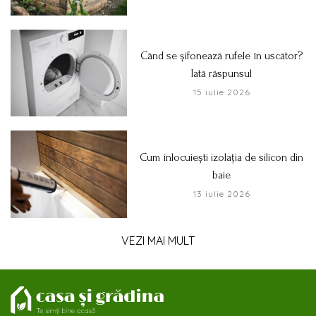
Când se șifonează rufele în uscător?
Iată răspunsul
15 iulie 2026
Cum înlocuiești izolația de silicon din
baie
13 iulie 2026
VEZI MAI MULT