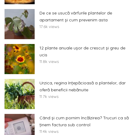
De ce se usucă vârfurile plantelor de
apartament și cum prevenim asta
17.6k views
12 plante anuale ușor de crescut și greu de
ucis
11.8k views
Urzica, regina înțepăcioasă a plantelor, dar
oferă beneficii nebănuite
11.7k views
Când și cum pornim încălzirea? Trucuri ca să
ținem factura sub control
11.4k views