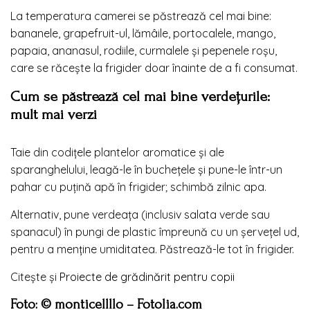
La temperatura camerei se păstrează cel mai bine:
bananele, grapefruit-ul, lămâile, portocalele, mango,
papaia, ananasul, rodiile, curmalele și pepenele roșu,
care se răcește la frigider doar înainte de a fi consumat.
Cum se păstrează cel mai bine verdețurile:
mult mai verzi
Taie din codițele plantelor aromatice și ale
sparanghelului, leagă-le în buchețele și pune-le într-un
pahar cu puțină apă în frigider; schimbă zilnic apa.
Alternativ, pune verdeața (inclusiv salata verde sau
spanacul) în pungi de plastic împreună cu un șervețel ud,
pentru a menține umiditatea. Păstrează-le tot în frigider.
Citește și
Proiecte de grădinărit pentru copii
Foto: © monticellllo – Fotolia.com