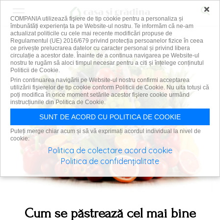
×
COMPANIA utilizează fişiere de tip cookie pentru a personaliza și
îmbunătăți experiența ta pe Website-ul nostru. Te informăm că ne-am
actualizat politicile cu cele mai recente modificări propuse de
Regulamentul (UE) 2016/679 privind protecția persoanelor fizice în ceea
ce privește prelucrarea datelor cu caracter personal și privind libera
circulație a acestor date. Înainte de a continua navigarea pe Website-ul
nostru te rugăm să aloci timpul necesar pentru a citi și înțelege conținutul
Politicii de Cookie.
Prin continuarea navigării pe Website-ul nostru confirmi acceptarea
utilizării fişierelor de tip cookie conform Politicii de Cookie. Nu uita totuși că
poți modifica în orice moment setările acestor fişiere cookie urmând
instrucțiunile din Politica de Cookie.
SUNT DE ACORD CU POLITICA DE COOKIE
Puteți merge chiar acum și să vă exprimați acordul individual la nivel de
cookie:
Politica de colectare acord cookie
Politica de confidențialitate
Cum se păstrează cel mai bine