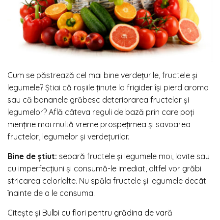
Cum se păstrează cel mai bine verdețurile, fructele și
legumele? Știai că roșiile ținute la frigider își pierd aroma
sau că bananele grăbesc deteriorarea fructelor și
legumelor? Află câteva reguli de bază prin care poți
menține mai multă vreme prospețimea și savoarea
fructelor, legumelor și verdețurilor.
Bine de știut:
separă fructele și legumele moi, lovite sau
cu imperfecțiuni și consumă-le imediat, altfel vor grăbi
stricarea celorlalte. Nu spăla fructele și legumele decât
înainte de a le consuma.
Citește și
Bulbi cu flori pentru grădina de vară