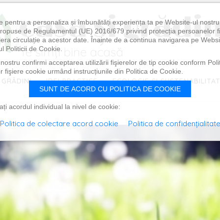
e pentru a personaliza și îmbunătăți experiența ta pe Website-ul nostr
i propuse de Regulamentul (UE) 2016/679 privind protecția persoanelor f
ibera circulație a acestor date. Înainte de a continua navigarea pe Websi
l Politicii de Cookie.
ostru confirmi acceptarea utilizării fişierelor de tip cookie conform Polit
 fişiere cookie urmând instrucțiunile din Politica de Cookie.
 GRĂDINI
IDEI PRACTICE
ECOLOGIE ȘI SUSTENABILITA
SUNT DE ACORD CU POLITICA DE COOKIE
i acordul individual la nivel de cookie:
Politica de colectare acord cookie
Politica de confidențialitat