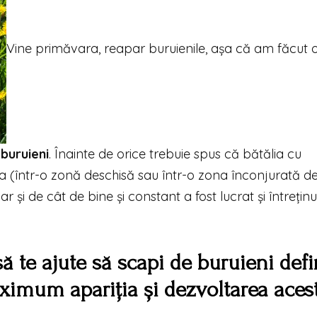
Vine primăvara, reapar buruienile, așa că am făcut o 
 buruieni
. Înainte de orice trebuie spus că bătălia cu
na (într-o zonă deschisă sau într-o zona înconjurată d
 dar și de cât de bine și constant a fost lucrat și întreținu
să te ajute să scapi de buruieni defin
aximum apariția și dezvoltarea aces