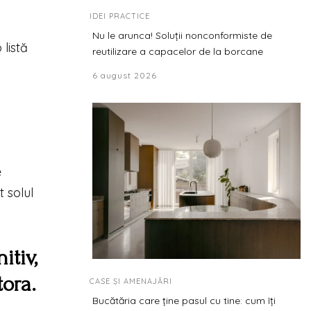
IDEI PRACTICE
Nu le arunca! Soluții nonconformiste de
listă
reutilizare a capacelor de la borcane
6 august 2026
e
t solul
itiv,
tora.
CASE ȘI AMENAJĂRI
Bucătăria care ține pasul cu tine: cum îți