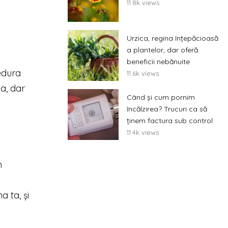
11.8k views
Urzica, regina înțepăcioasă
a plantelor, dar oferă
beneficii nebănuite
edura
11.6k views
a, dar
Când și cum pornim
încălzirea? Trucuri ca să
ținem factura sub control
11.4k views
n
a ta, și