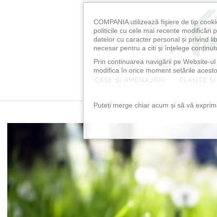
COMPANIA utilizează fişiere de tip cooki
politicile cu cele mai recente modificăr
datelor cu caracter personal și privind l
necesar pentru a citi și înțelege conținutu
Prin continuarea navigării pe Website-ul n
modifica în orice moment setările acestor
CASE ȘI AMENAJĂRI
PLANTE ȘI
Puteți merge chiar acum și să vă exprimaț