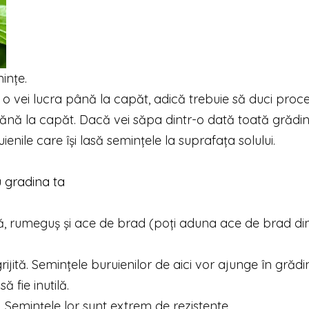
ințe.
o vei lucra până la capăt, adică trebuie să duci proc
pănă la capăt. Dacă vei săpa dintr-o dată toată grădin
uienile care își lasă semințele la suprafața solului.
u gradina ta
ată, rumeguș și ace de brad (poți aduna ace de brad di
jită. Semințele buruienilor de aici vor ajunge în grădin
 fie inutilă.
. Semințele lor sunt extrem de rezistente.