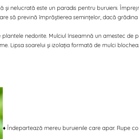
ă și nelucrată este un paradis pentru buruieni. Împrej
 care să prevină împrăștierea semințelor, dacă grădina 
 plantele nedorite. Mulciul înseamnă un amestec de p
ime. Lipsa soarelui și izolația formată de mulci bloche
♦ Îndepartează mereu buruienile care apar. Rupe co