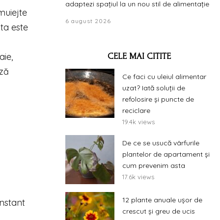
adaptezi spațiul la un nou stil de alimentație
muiejte
6 august 2026
ta este
aie,
CELE MAI CITITE
ază
Ce faci cu uleiul alimentar
uzat? Iată soluții de
refolosire și puncte de
reciclare
19.4k views
De ce se usucă vârfurile
plantelor de apartament și
cum prevenim asta
17.6k views
12 plante anuale ușor de
nstant
crescut și greu de ucis