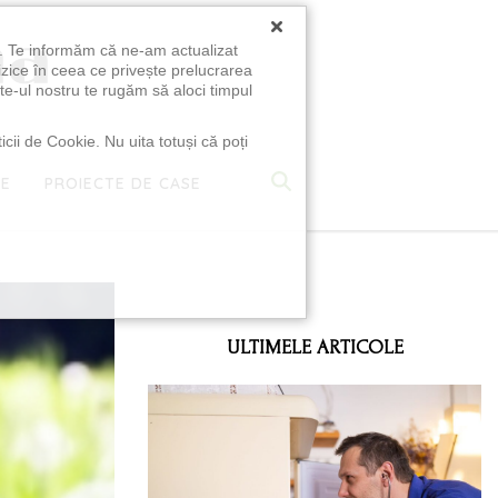
×
u. Te informăm că ne-am actualizat
izice în ceea ce privește prelucrarea
te-ul nostru te rugăm să aloci timpul
icii de Cookie. Nu uita totuși că poți
TE
PROIECTE DE CASE
e
ULTIMELE ARTICOLE