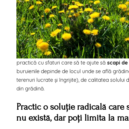
practică cu sfaturi care să te ajute să
scapi de
buruienile depinde de locul unde se află grădi
terenuri lucrate și îngrijite), de calitatea solului
din grădină.
Practic o soluție radicală care 
nu există, dar poți limita la m