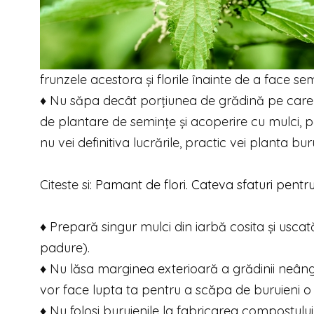
frunzele acestora și florile înainte de a face sem
♦ Nu săpa decât porțiunea de grădină pe care 
de plantare de semințe și acoperire cu mulci, 
nu vei definitiva lucrările, practic vei planta bur
Citeste si:
Pamant de flori. Cateva sfaturi pentr
♦ Prepară singur mulci din iarbă cosita și usc
padure).
♦ Nu lăsa marginea exterioară a grădinii neângri
vor face lupta ta pentru a scăpa de buruieni o să
♦ Nu folosi buruienile la fabricarea compostului