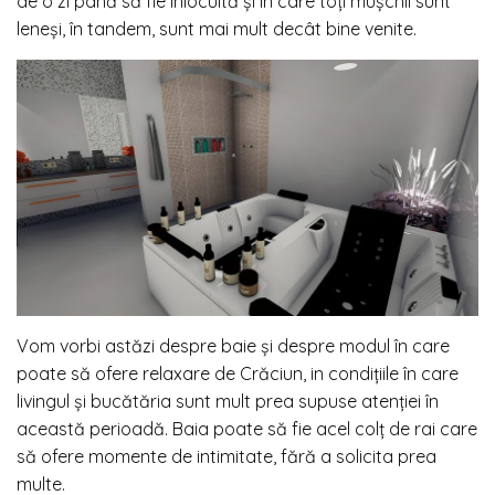
de o zi până să fie înlocuită și în care toți mușchii sunt
leneși, în tandem, sunt mai mult decât bine venite.
Vom vorbi astăzi despre baie și despre modul în care
poate să ofere relaxare de Crăciun, in condițiile în care
livingul și bucătăria sunt mult prea supuse atenției în
această perioadă. Baia poate să fie acel colț de rai care
să ofere momente de intimitate, fără a solicita prea
multe.