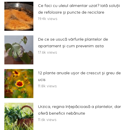
Ce faci cu uleiul alimentar uzat? Iată soluții
de refolosire și puncte de reciclare
19.4k views
De ce se usucă vârfurile plantelor de
apartament și cum prevenim asta
17.6k views
12 plante anuale ușor de crescut și greu de
ucis
11.8k views
Urzica, regina înțepăcioasă a plantelor, dar
oferă beneficii nebănuite
11.6k views