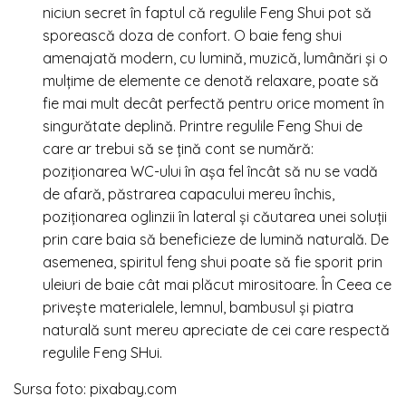
niciun secret în faptul că regulile Feng Shui pot să
sporească doza de confort. O baie feng shui
amenajată modern, cu lumină, muzică, lumânări și o
mulțime de elemente ce denotă relaxare, poate să
fie mai mult decât perfectă pentru orice moment în
singurătate deplină. Printre regulile Feng Shui de
care ar trebui să se țină cont se numără:
poziționarea WC-ului în așa fel încât să nu se vadă
de afară, păstrarea capacului mereu închis,
poziționarea oglinzii în lateral și căutarea unei soluții
prin care baia să beneficieze de lumină naturală. De
asemenea, spiritul feng shui poate să fie sporit prin
uleiuri de baie cât mai plăcut mirositoare. În Ceea ce
privește materialele, lemnul, bambusul și piatra
naturală sunt mereu apreciate de cei care respectă
regulile Feng SHui.
Sursa foto: pixabay.com