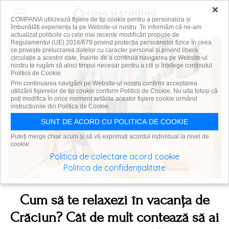
×
COMPANIA utilizează fişiere de tip cookie pentru a personaliza și
îmbunătăți experiența ta pe Website-ul nostru. Te informăm că ne-am
actualizat politicile cu cele mai recente modificări propuse de
Regulamentul (UE) 2016/679 privind protecția persoanelor fizice în ceea
ce privește prelucrarea datelor cu caracter personal și privind libera
circulație a acestor date. Înainte de a continua navigarea pe Website-ul
nostru te rugăm să aloci timpul necesar pentru a citi și înțelege conținutul
Politicii de Cookie.
Prin continuarea navigării pe Website-ul nostru confirmi acceptarea
utilizării fişierelor de tip cookie conform Politicii de Cookie. Nu uita totuși că
poți modifica în orice moment setările acestor fişiere cookie urmând
instrucțiunile din Politica de Cookie.
SUNT DE ACORD CU POLITICA DE COOKIE
Puteți merge chiar acum și să vă exprimați acordul individual la nivel de
cookie:
Politica de colectare acord cookie
Politica de confidențialitate
Cum să te relaxezi în vacanța de
Crăciun? Cât de mult contează să ai