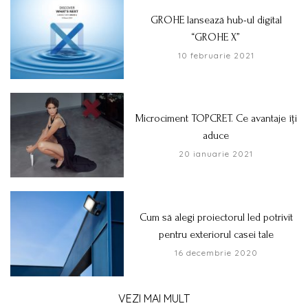
GROHE lansează hub-ul digital
“GROHE X”
10 februarie 2021
Microciment TOPCRET. Ce avantaje îți
aduce
20 ianuarie 2021
Cum să alegi proiectorul led potrivit
pentru exteriorul casei tale
16 decembrie 2020
VEZI MAI MULT