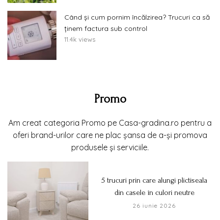
Când și cum pornim încălzirea? Trucuri ca să
ținem factura sub control
11.4k views
Promo
Am creat categoria Promo pe Casa-gradina.ro pentru a
oferi brand-urilor care ne plac șansa de a-și promova
produsele și serviciile.
5 trucuri prin care alungi plictiseala
din casele în culori neutre
26 iunie 2026