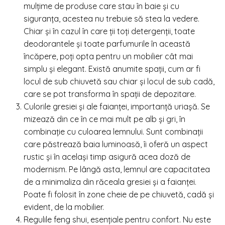
mulțime de produse care stau în baie și cu
siguranța, acestea nu trebuie să stea la vedere.
Chiar și în cazul în care ții toți detergenții, toate
deodorantele și toate parfumurile în această
încăpere, poți opta pentru un mobilier cât mai
simplu și elegant. Există anumite spații, cum ar fi
locul de sub chiuvetă sau chiar și locul de sub cadă,
care se pot transforma în spații de depozitare.
Culorile gresiei și ale faianței, importanță uriașă. Se
mizează din ce în ce mai mult pe alb și gri, în
combinație cu culoarea lemnului. Sunt combinații
care păstrează baia luminoasă, îi oferă un aspect
rustic și în același timp asigură acea doză de
modernism. Pe lângă asta, lemnul are capacitatea
de a minimaliza din răceala gresiei și a faianței.
Poate fi folosit în zone cheie de pe chiuvetă, cadă și
evident, de la mobilier.
Regulile feng shui, esențiale pentru confort. Nu este