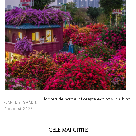
Floarea de hârtie înflorește exploziv în China
PLANTE ȘI GRĂDINI
5 august 2026
CELE MAI CITITE