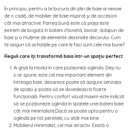
În principiu, pentru a te bucura din plin de baie ai nevoie
de o cadă, de
mobilier de baie
inspirat și de accesorii
cât mai atractive. Partea bună este că piața este
extrem de bogată în baterii chiuvetă, lavoar, dulapuri de
baie și o mulțime de elemente destinate decorului. Cum
te asiguri că achizițiile pe care le faci sunt cele mai bune?
Reguli care îți transformă baia într-un spațiu perfect
Ai grijă la modul în care poziționezi oglinda. Deși nu
s-ar spune, este cel mai important element din
întreaga baie, deoarece poate să asigure senzația
de spațiu și poate să se dovedească foarte
funcțională. Pentru confort vizual maxim este indicat
să se poziționeze oglinda în spatele unei baterii baie
cât mai minimaliste.Dacă se poate opta pentru o
oglindă pe tot peretele, cu atât mai bine.
Mobilierul minimalist, cel mai atractiv. Există o