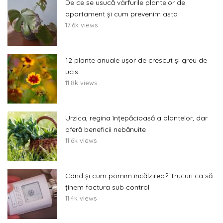
De ce se usucă vârfurile plantelor de
apartament și cum prevenim asta
17.6k views
12 plante anuale ușor de crescut și greu de
ucis
11.8k views
Urzica, regina înțepăcioasă a plantelor, dar
oferă beneficii nebănuite
11.6k views
Când și cum pornim încălzirea? Trucuri ca să
ținem factura sub control
11.4k views