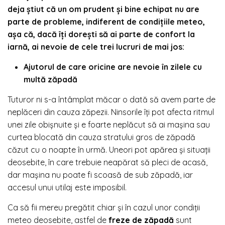
deja știut că un om prudent și bine echipat nu are
parte de probleme, indiferent de condițiile meteo,
așa că, dacă îți dorești să ai parte de confort la
iarnă, ai nevoie de cele trei lucruri de mai jos:
Ajutorul de care oricine are nevoie în zilele cu
multă zăpadă
Tuturor ni s-a întâmplat măcar o dată să avem parte de
neplăceri din cauza zăpezii. Ninsorile îți pot afecta ritmul
unei zile obișnuite și e foarte neplăcut să ai mașina sau
curtea blocată din cauza stratului gros de zăpadă
căzut cu o noapte în urmă. Uneori pot apărea și situații
deosebite, în care trebuie neapărat să pleci de acasă,
dar mașina nu poate fi scoasă de sub zăpadă, iar
accesul unui utilaj este imposibil.
Ca să fii mereu pregătit chiar și în cazul unor condiții
meteo deosebite, astfel de
freze de zăpadă
sunt