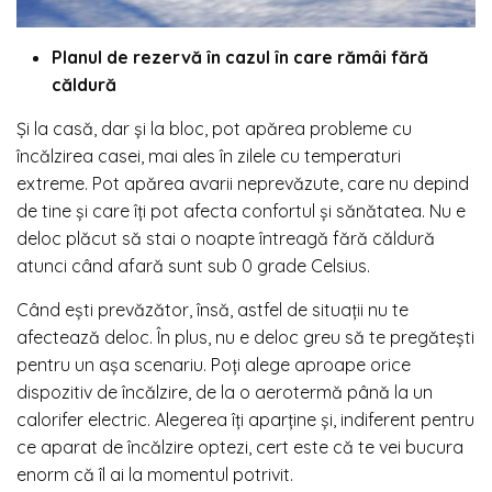
Planul de rezervă în cazul în care rămâi fără
căldură
Și la casă, dar și la bloc, pot apărea probleme cu
încălzirea casei, mai ales în zilele cu temperaturi
extreme. Pot apărea avarii neprevăzute, care nu depind
de tine și care îți pot afecta confortul și sănătatea. Nu e
deloc plăcut să stai o noapte întreagă fără căldură
atunci când afară sunt sub 0 grade Celsius.
Când ești prevăzător, însă, astfel de situații nu te
afectează deloc. În plus, nu e deloc greu să te pregătești
pentru un așa scenariu. Poți alege aproape orice
dispozitiv de încălzire, de la o aerotermă până la un
calorifer electric. Alegerea îți aparține și, indiferent pentru
ce aparat de încălzire optezi, cert este că te vei bucura
enorm că îl ai la momentul potrivit.