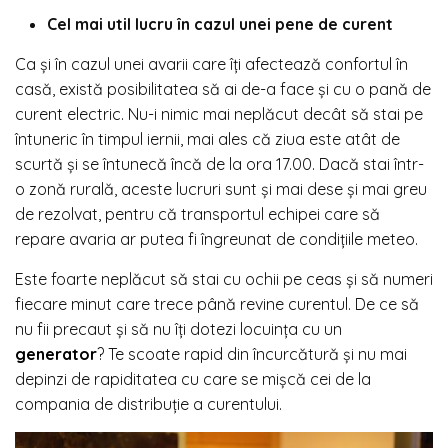
Cel mai util lucru în cazul unei pene de curent
Ca și în cazul unei avarii care îți afectează confortul în
casă, există posibilitatea să ai de-a face și cu o pană de
curent electric. Nu-i nimic mai neplăcut decât să stai pe
întuneric în timpul iernii, mai ales că ziua este atât de
scurtă și se întunecă încă de la ora 17.00. Dacă stai într-
o zonă rurală, aceste lucruri sunt și mai dese și mai greu
de rezolvat, pentru că transportul echipei care să
repare avaria ar putea fi îngreunat de condițiile meteo.
Este foarte neplăcut să stai cu ochii pe ceas și să numeri
fiecare minut care trece până revine curentul. De ce să
nu fii precaut și să nu îți dotezi locuința cu un
generator
? Te scoate rapid din încurcătură și nu mai
depinzi de rapiditatea cu care se mișcă cei de la
compania de distribuție a curentului.