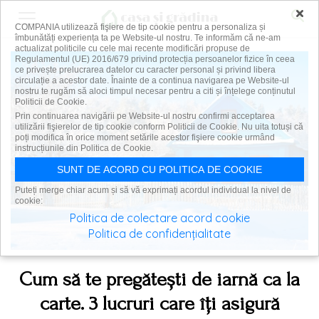
×
COMPANIA utilizează fişiere de tip cookie pentru a personaliza și
îmbunătăți experiența ta pe Website-ul nostru. Te informăm că ne-am
actualizat politicile cu cele mai recente modificări propuse de
Regulamentul (UE) 2016/679 privind protecția persoanelor fizice în ceea
ce privește prelucrarea datelor cu caracter personal și privind libera
circulație a acestor date. Înainte de a continua navigarea pe Website-ul
nostru te rugăm să aloci timpul necesar pentru a citi și înțelege conținutul
Politicii de Cookie.
Prin continuarea navigării pe Website-ul nostru confirmi acceptarea
utilizării fişierelor de tip cookie conform Politicii de Cookie. Nu uita totuși că
poți modifica în orice moment setările acestor fişiere cookie urmând
instrucțiunile din Politica de Cookie.
SUNT DE ACORD CU POLITICA DE COOKIE
Puteți merge chiar acum și să vă exprimați acordul individual la nivel de
cookie:
Politica de colectare acord cookie
Politica de confidențialitate
Cum să te pregătești de iarnă ca la
carte. 3 lucruri care îți asigură