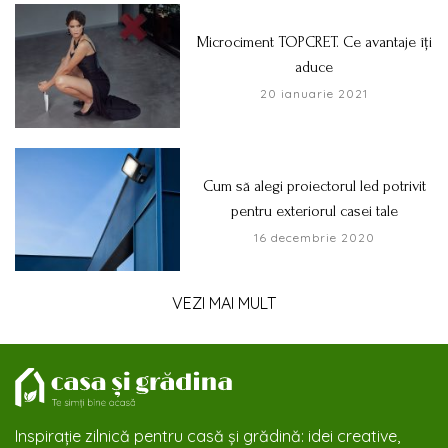
Microciment TOPCRET. Ce avantaje îți
aduce
20 ianuarie 2021
Cum să alegi proiectorul led potrivit
pentru exteriorul casei tale
16 decembrie 2020
VEZI MAI MULT
Inspirație zilnică pentru casă și grădină: idei creative,