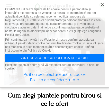
×
COMPANIA utilizează fişiere de tip cookie pentru a personaliza și
îmbunătăți experiența ta pe Website-ul nostru. Te informăm că ne-am
actualizat politicile cu cele mai recente modificări propuse de
Regulamentul (UE) 2016/679 privind protecția persoanelor fizice în ceea
ce privește prelucrarea datelor cu caracter personal și privind libera
circulație a acestor date. Înainte de a continua navigarea pe Website-ul
nostru te rugăm să aloci timpul necesar pentru a citi și înțelege conținutul
Politicii de Cookie.
Prin continuarea navigării pe Website-ul nostru confirmi acceptarea
utilizării fişierelor de tip cookie conform Politicii de Cookie. Nu uita totuși că
poți modifica în orice moment setările acestor fişiere cookie urmând
instrucțiunile din Politica de Cookie.
SUNT DE ACORD CU POLITICA DE COOKIE
Puteți merge chiar acum și să vă exprimați acordul individual la nivel de
cookie:
Politica de colectare acord cookie
Politica de confidențialitate
Cum alegi plantele pentru birou si
ce le oferi