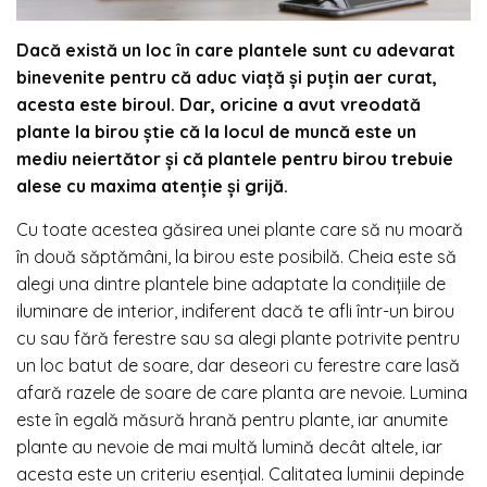
Dacă există un loc în care plantele sunt cu adevarat
binevenite pentru că aduc viață și puțin aer curat,
acesta este biroul. Dar, oricine a avut vreodată
plante la birou știe că la locul de muncă este un
mediu neiertător și că plantele pentru birou trebuie
alese cu maxima atenție și grijă.
Cu toate acestea găsirea unei plante care să nu moară
în două săptămâni, la birou este posibilă. Cheia este să
alegi una dintre plantele bine adaptate la condițiile de
iluminare de interior, indiferent dacă te afli într-un birou
cu sau fără ferestre sau sa alegi plante potrivite pentru
un loc batut de soare, dar deseori cu ferestre care lasă
afară razele de soare de care planta are nevoie. Lumina
este în egală măsură hrană pentru plante, iar anumite
plante au nevoie de mai multă lumină decât altele, iar
acesta este un criteriu esențial. Calitatea luminii depinde