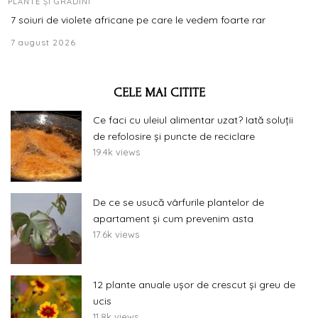
PLANTE ȘI GRĂDINI
7 soiuri de violete africane pe care le vedem foarte rar
7 august 2026
CELE MAI CITITE
Ce faci cu uleiul alimentar uzat? Iată soluții
de refolosire și puncte de reciclare
19.4k views
De ce se usucă vârfurile plantelor de
apartament și cum prevenim asta
17.6k views
12 plante anuale ușor de crescut și greu de
ucis
11.8k views