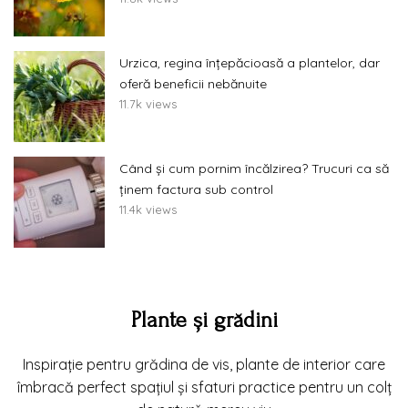
Urzica, regina înțepăcioasă a plantelor, dar
oferă beneficii nebănuite
11.7k views
Când și cum pornim încălzirea? Trucuri ca să
ținem factura sub control
11.4k views
Plante și grădini
Inspirație pentru grădina de vis, plante de interior care
îmbracă perfect spațiul și sfaturi practice pentru un colț