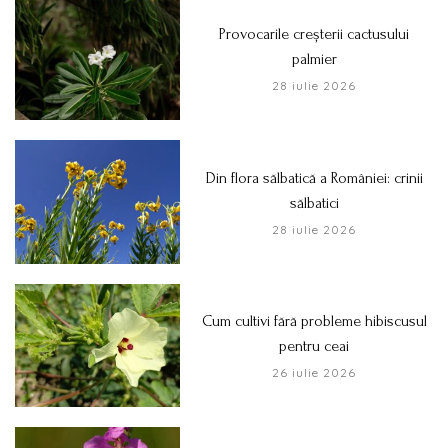
Provocarile creșterii cactusului
palmier
28 iulie 2026
Din flora sălbatică a României: crinii
sălbatici
28 iulie 2026
Cum cultivi fără probleme hibiscusul
pentru ceai
26 iulie 2026