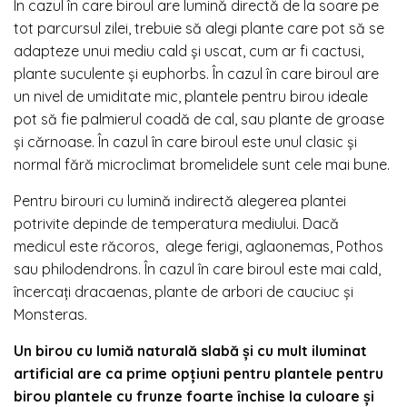
În cazul în care biroul are lumină directă de la soare pe
tot parcursul zilei, trebuie să alegi plante care pot să se
adapteze unui mediu cald și uscat, cum ar fi cactusi,
plante suculente și euphorbs. În cazul în care biroul are
un nivel de umiditate mic, plantele pentru birou ideale
pot să fie palmierul coadă de cal, sau plante de groase
și cărnoase. În cazul în care biroul este unul clasic și
normal fără microclimat bromelidele sunt cele mai bune.
Pentru birouri cu lumină indirectă alegerea plantei
potrivite depinde de temperatura mediului. Dacă
medicul este răcoros, alege ferigi, aglaonemas, Pothos
sau philodendrons. În cazul în care biroul este mai cald,
încercați dracaenas, plante de arbori de cauciuc și
Monsteras.
Un birou cu lumiă naturală slabă și cu mult iluminat
artificial are ca prime opțiuni pentru plantele pentru
birou plantele cu frunze foarte închise la culoare și