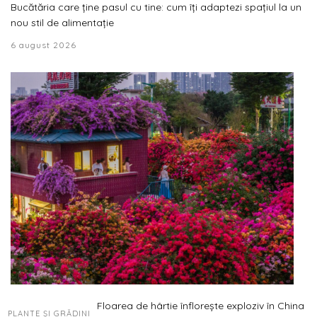
Bucătăria care ține pasul cu tine: cum îți adaptezi spațiul la un
nou stil de alimentație
6 august 2026
Floarea de hârtie înflorește exploziv în China
PLANTE ȘI GRĂDINI