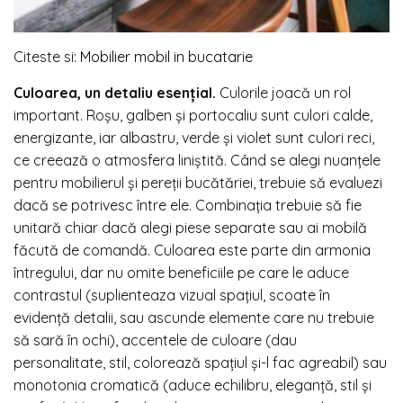
Citeste si:
Mobilier mobil in bucatarie
Culoarea, un detaliu esențial.
Culorile joacă un rol
important. Roșu, galben și portocaliu sunt culori calde,
energizante, iar albastru, verde și violet sunt culori reci,
ce creează o atmosfera liniștită. Când se alegi nuanțele
pentru mobilierul și pereții bucătăriei, trebuie să evaluezi
dacă se potrivesc între ele. Combinația trebuie să fie
unitară chiar dacă alegi piese separate sau ai mobilă
făcută de comandă. Culoarea este parte din armonia
întregului, dar nu omite beneficiile pe care le aduce
contrastul (suplienteaza vizual spațiul, scoate în
evidență detalii, sau ascunde elemente care nu trebuie
să sară în ochi), accentele de culoare (dau
personalitate, stil, colorează spațiul și-l fac agreabil) sau
monotonia cromatică (aduce echilibru, eleganță, stil și