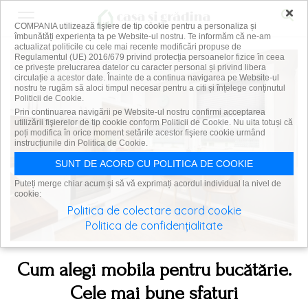
×
COMPANIA utilizează fişiere de tip cookie pentru a personaliza și
îmbunătăți experiența ta pe Website-ul nostru. Te informăm că ne-am
actualizat politicile cu cele mai recente modificări propuse de
Regulamentul (UE) 2016/679 privind protecția persoanelor fizice în ceea
ce privește prelucrarea datelor cu caracter personal și privind libera
circulație a acestor date. Înainte de a continua navigarea pe Website-ul
nostru te rugăm să aloci timpul necesar pentru a citi și înțelege conținutul
Politicii de Cookie.
Prin continuarea navigării pe Website-ul nostru confirmi acceptarea
utilizării fişierelor de tip cookie conform Politicii de Cookie. Nu uita totuși că
poți modifica în orice moment setările acestor fişiere cookie urmând
instrucțiunile din Politica de Cookie.
SUNT DE ACORD CU POLITICA DE COOKIE
Puteți merge chiar acum și să vă exprimați acordul individual la nivel de
cookie:
Politica de colectare acord cookie
Politica de confidențialitate
Cum alegi mobila pentru bucătărie.
Cele mai bune sfaturi