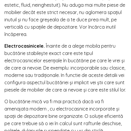
estetic, fluid, neinghestuit). Nu aduga mai multe piese de
mobilier decât este strict necesar, nu aglomera spațiul
inutuil și nu face greșeala de a te duce prea mult, pe
verticală cu spațiile de depozitare. Vor încărca inutil
încăperea.
Electrocasinicele.
Înainte de a alege mobila pentru
bucătărie stabilește exact care este tipul
electrocasnicelor esențiale în bucătărie pe care le vrei și
de care ai nevoie. De exemplu: incorporabile sau clasice,
moderne sau tradiționale. In functie de aceste detalii vei
configura aspectul bucătăriei și implicit vei știi care sunt
piesele de mobilier de care ai nevoie și care este stilul lor.
O bucătărie mică va fi mai practică dacă va fi
amenajata modern , cu electrocasnice incorporate și
spații de depozitare bine organizate. O soluție eficientă
pe care trebuie să o iei în calcul sunt rafturile deschise,
polițele, dulapurile suspendate cu uși din sticlă.