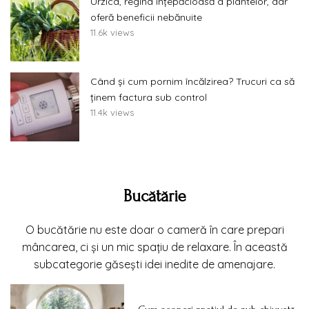
Urzica, regina înțepăcioasă a plantelor, dar
oferă beneficii nebănuite
11.6k views
Când și cum pornim încălzirea? Trucuri ca să
ținem factura sub control
11.4k views
Bucătărie
O bucătărie nu este doar o cameră în care prepari
mâncarea, ci și un mic spațiu de relaxare. În această
subcategorie găsești idei inedite de amenajare.