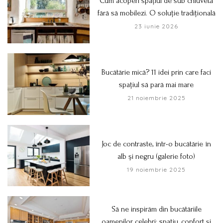
Cum acoperi spațiul de sub chiuvetă
fără să mobilezi. O soluție tradițională
23 iunie 2026
Bucătărie mică? 11 idei prin care faci
spațiul să pară mai mare
21 noiembrie 2025
Joc de contraste, într-o bucătărie în
alb și negru (galerie foto)
19 noiembrie 2025
Să ne inspirăm din bucătăriile
oamenilor celebri: spațiu, confort și