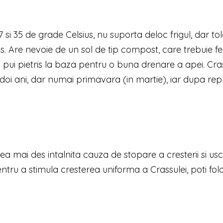
 si 35 de grade Celsius, nu suporta deloc frigul, dar to
. Are nevoie de un sol de tip compost, care trebuie fert
sa pui pietris la baza pentru o buna drenare a apei. Cra
a doi ani, dar numai primavara (in martie), iar dupa re
ea mai des intalnita cauza de stopare a cresterii si us
ntru a stimula cresterea uniforma a Crassulei, poti folo