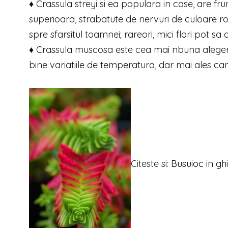
♦ Crassula streyi si ea populara in case, are fr
superioara, strabatute de nervuri de culoare ros
spre sfarsitul toamnei; rareori, mici flori pot sa 
♦ Crassula muscosa este cea mai nbuna aleger
bine variatiile de temperatura, dar mai ales can
Citeste si:
Busuioc in gh