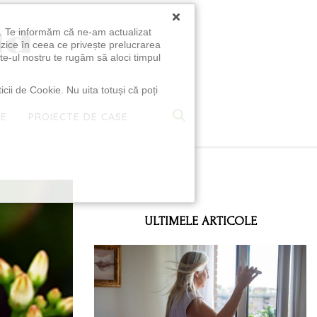
×
u. Te informăm că ne-am actualizat
izice în ceea ce privește prelucrarea
te-ul nostru te rugăm să aloci timpul
icii de Cookie. Nu uita totuși că poți
TE
PROIECTE DE CASE
e
ULTIMELE ARTICOLE