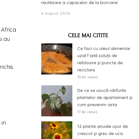
reutilizare a capacelor de la borcane
6 august 2026
 Africa
CELE MAI CITITE
si au
Ce faci cu uleiul alimentar
uzat? Iată soluții de
refolosire și puncte de
nchis.
reciclare
19.4k views
De ce se usucă vârfurile
plantelor de apartament și
cum prevenim asta
17.6k views
 in
12 plante anuale ușor de
crescut și greu de ucis