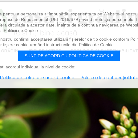
e pentru a personaliza și îmbunătăți experiența ta pe Website-ul nostr
i propuse de Regulamentul (UE) 2016/679 privind protecția persoanelor f
ibera circulație a acestor date. Înainte de a continua navigarea pe Websi
l Politicii de Cookie.
ostru confirmi acceptarea utilizării fişierelor de tip cookie conform Polit
 fişiere cookie urmând instrucțiunile din Politica de Cookie.
 GRĂDINI
IDEI PRACTICE
ECOLOGIE ȘI SUSTENABILITA
SUNT DE ACORD CU POLITICA DE COOKIE
i acordul individual la nivel de cookie:
Politica de colectare acord cookie
Politica de confidențialitat