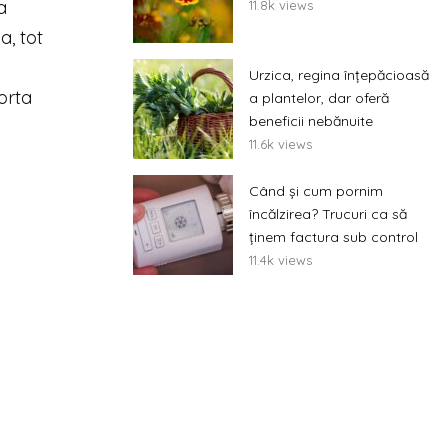
a
11.8k views
a, tot
Urzica, regina înțepăcioasă
orta
a plantelor, dar oferă
beneficii nebănuite
11.6k views
Când și cum pornim
încălzirea? Trucuri ca să
ținem factura sub control
11.4k views