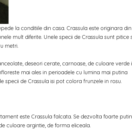
pede la conditiile din casa. Crassula este originara din
ele mult diferite. Unele specii de Crassula sunt pitice 
ru metri.
anceolate, deseori cerate, carnoase, de culoare verde i
nfloreste mai ales in perioadele cu lumina mai putina
 specii de Crassula isi pot colora frunzele in rosu.
ment este Crassula falcata. Se dezvolta foarte putin
 de culoare argintie, de forma eliceala.