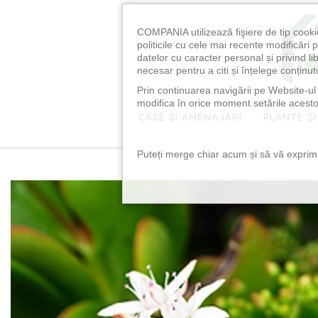
COMPANIA utilizează fişiere de tip cooki
politicile cu cele mai recente modificăr
datelor cu caracter personal și privind l
necesar pentru a citi și înțelege conținutu
Prin continuarea navigării pe Website-ul n
modifica în orice moment setările acestor
CASE ȘI AMENAJĂRI
PLANTE ȘI
Puteți merge chiar acum și să vă exprimaț