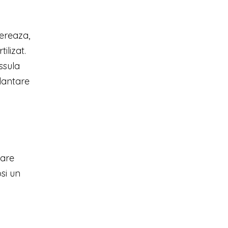
lereaza,
ilizat.
ssula
plantare
care
si un