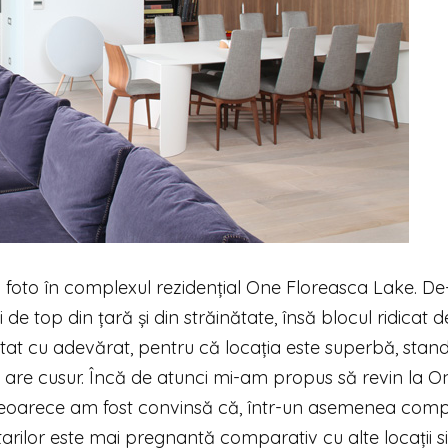
foto în complexul rezidențial One Floreasca Lake. De
e top din țară și din străinătate, însă blocul ridicat d
at cu adevărat, pentru că locația este superbă, stan
i nu are cusur. Încă de atunci mi-am propus să revin la O
 deoarece am fost convinsă că, într-un asemenea comp
tarilor este mai pregnantă comparativ cu alte locații si