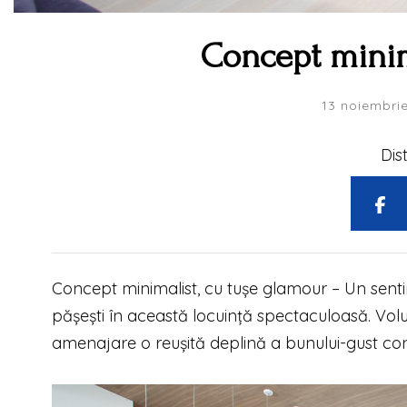
Concept minim
13 noiembri
Dis
Concept minimalist, cu tușe glamour –
Un senti
pășești în această locuință spectaculoasă. Volu
amenajare o reușită deplină a bunului-gust c