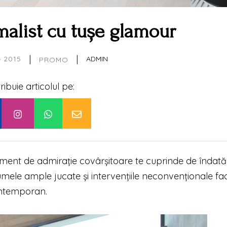
alist cu tușe glamour
|
|
e 2015
ADMIN
PROMO
tribuie articolul pe:
ment de admirație covârșitoare te cuprinde de îndată
mele ample jucate și intervențiile neconvenționale fa
ontemporan.