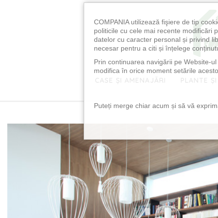
COMPANIA utilizează fişiere de tip cooki
politicile cu cele mai recente modificăr
datelor cu caracter personal și privind l
necesar pentru a citi și înțelege conținutu
Prin continuarea navigării pe Website-ul n
modifica în orice moment setările acestor
CASE ȘI AMENAJĂRI
PLANTE ȘI
Puteți merge chiar acum și să vă exprimaț