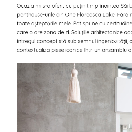
Ocazia mi s-a oferit cu puțin timp înaintea Sărb
penthouse-urile din One Floreasca Lake. Fără ni
toate așteptările mele. Pot spune cu certitudine 
care o are zona de zi. Soluțiile arhitectonice a
întregul concept stă sub semnul ingeniozității, al
contextualiza piese iconice într-un ansamblu 