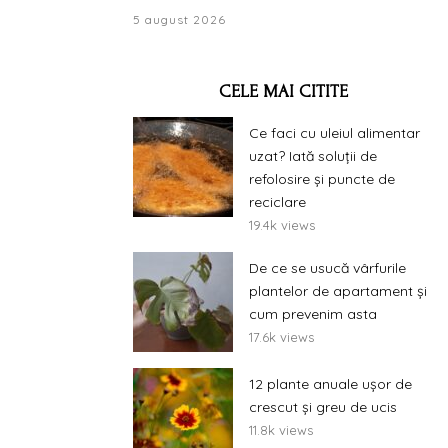
5 august 2026
CELE MAI CITITE
Ce faci cu uleiul alimentar
uzat? Iată soluții de
refolosire și puncte de
reciclare
19.4k views
De ce se usucă vârfurile
plantelor de apartament și
cum prevenim asta
17.6k views
12 plante anuale ușor de
crescut și greu de ucis
11.8k views