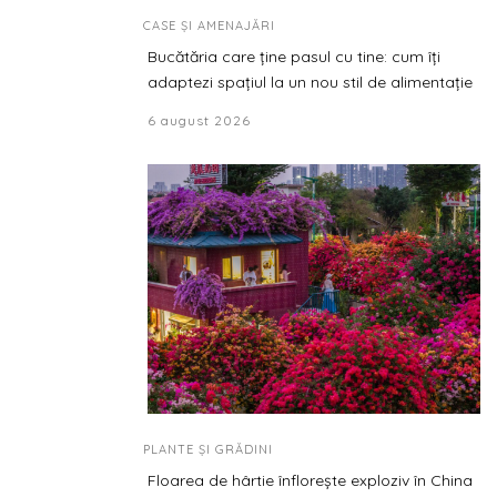
CASE ȘI AMENAJĂRI
Bucătăria care ține pasul cu tine: cum îți
adaptezi spațiul la un nou stil de alimentație
6 august 2026
PLANTE ȘI GRĂDINI
Floarea de hârtie înflorește exploziv în China