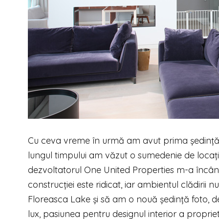
C
u ceva vreme în urmă am avut prima ședință 
lungul timpului am văzut o sumedenie de locații d
dezvoltatorul One United Properties m-a încânt
construcției este ridicat, iar ambientul clădiri
Floreasca Lake și să am o nouă ședință foto,
lux, pasiunea pentru designul interior a proprie