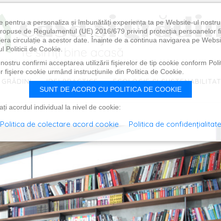
e pentru a personaliza și îmbunătăți experiența ta pe Website-ul nostr
i propuse de Regulamentul (UE) 2016/679 privind protecția persoanelor f
ibera circulație a acestor date. Înainte de a continua navigarea pe Websi
l Politicii de Cookie.
ostru confirmi acceptarea utilizării fişierelor de tip cookie conform Polit
 fişiere cookie urmând instrucțiunile din Politica de Cookie.
 GRĂDINI
IDEI PRACTICE
ECOLOGIE ȘI SUSTENABILITA
SUNT DE ACORD CU POLITICA DE COOKIE
i acordul individual la nivel de cookie:
Politica de colectare acord cookie
Politica de confidențialitat