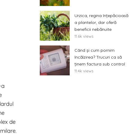
Urzica, regina înțepăcioasă
a plantelor, dar oferă
beneficii nebănuite
11.6k views
Când și cum pornim
încălzirea? Trucuri ca să
ținem factura sub control
11.4k views
-a
e
dardul
ne
lex de
milare.