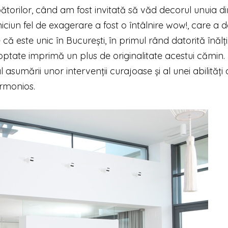
ătorilor, când am fost invitată să văd decorul unuia di
ciun fel de exagerare a fost o întâlnire wow!, care a d
că este unic în București, în primul rând datorită înălț
doptate imprimă un plus de originalitate acestui cămin. 
 asumării unor intervenții curajoase și al unei abilități
armonios.