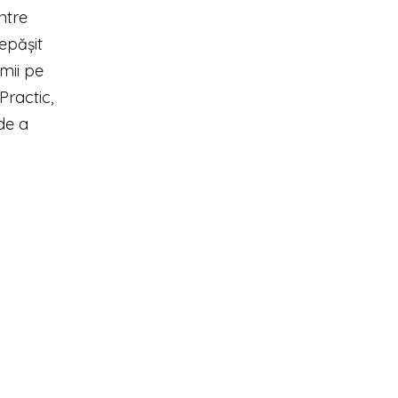
ntre
epășit
imii pe
Practic,
 de a