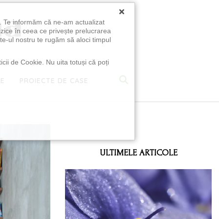
×
u. Te informăm că ne-am actualizat
izice în ceea ce privește prelucrarea
te-ul nostru te rugăm să aloci timpul
icii de Cookie. Nu uita totuși că poți
TE
PROIECTE DE CASE
e
ULTIMELE ARTICOLE