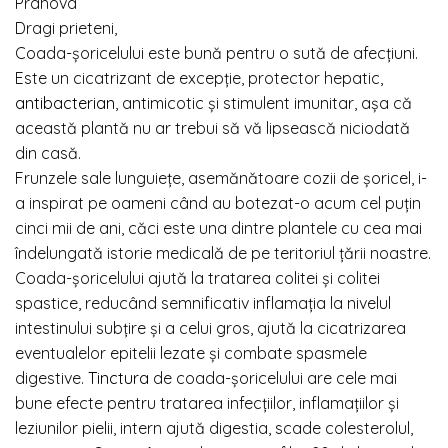
Prahova
Dragi prieteni,
Coada-şoricelului este bună pentru o sută de afecţiuni.
Este un cicatrizant de excepţie, protector hepatic,
antibacterian
, antimicotic şi stimulent imunitar, aşa că
această plantă nu ar trebui să vă lipsească niciodată
din casă.
Frunzele sale lunguieţe, asemănătoare cozii de şoricel, i-
a inspirat pe oameni când au botezat-o acum cel puţin
cinci mii de ani, căci este una dintre plantele cu cea mai
îndelungată istorie medicală de pe teritoriul ţării noastre.
Coada-şoricelului ajută la tratarea colitei şi colitei
spastice, reducând semnificativ inflamaţia la nivelul
intestinului subţire şi a celui gros, ajută la cicatrizarea
eventualelor epitelii lezate şi combate spasmele
digestive.
Tinctura
de coada-şoricelului are cele mai
bune efecte pentru tratarea infecţiilor, inflamaţiilor şi
leziunilor pielii, intern ajută digestia, scade colesterolul,