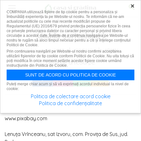
×
COMPANIA utilizează fişiere de tip cookie pentru a personaliza și
îmbunătăți experiența ta pe Website-ul nostru. Te informăm că ne-am
actualizat politicile cu cele mai recente modificări propuse de
Regulamentul (UE) 2016/679 privind protecția persoanelor fizice în ceea
ce privește prelucrarea datelor cu caracter personal și privind libera
Coada-şoricelului I
circulație a acestor date. Înainte de a continua navigarea pe Website-ul
nostru te rugăm să aloci timpul necesar pentru a citi și înțelege conținutul
Politicii de Cookie.
|
|
28 februarie 2017
ADMIN
PROMO
Prin continuarea navigării pe Website-ul nostru confirmi acceptarea
utilizării fişierelor de tip cookie conform Politicii de Cookie. Nu uita totuși că
poți modifica în orice moment setările acestor fişiere cookie urmând
Distribuie articolul pe:
instrucțiunile din Politica de Cookie.
SUNT DE ACORD CU POLITICA DE COOKIE
Puteți merge chiar acum și să vă exprimați acordul individual la nivel de
cookie:
Politica de colectare acord cookie
Politica de confidențialitate
www.pixabay.com
Lenuţa Vrînceanu, sat Izvoru, com. Proviţa de Sus, jud.