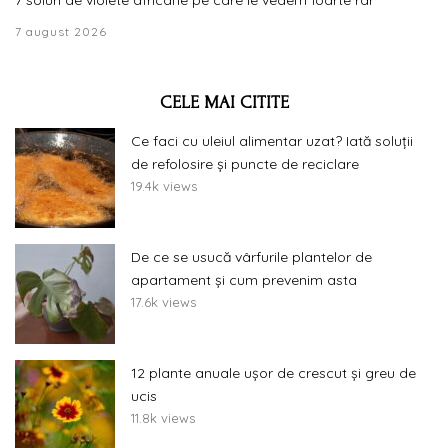
7 soiuri de violete africane pe care le vedem foarte rar
7 august 2026
CELE MAI CITITE
Ce faci cu uleiul alimentar uzat? Iată soluții
de refolosire și puncte de reciclare
19.4k views
De ce se usucă vârfurile plantelor de
apartament și cum prevenim asta
17.6k views
12 plante anuale ușor de crescut și greu de
ucis
11.8k views