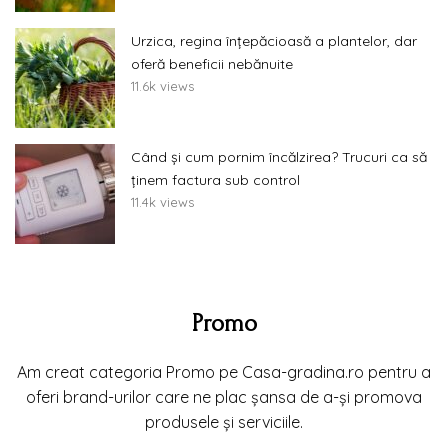
Urzica, regina înțepăcioasă a plantelor, dar
oferă beneficii nebănuite
11.6k views
Când și cum pornim încălzirea? Trucuri ca să
ținem factura sub control
11.4k views
Promo
Am creat categoria Promo pe Casa-gradina.ro pentru a
oferi brand-urilor care ne plac șansa de a-și promova
produsele și serviciile.