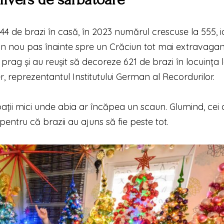
4 de brazi în casă, în 2023 numărul crescuse la 555, i
un nou pas înainte spre un Crăciun tot mai extravagant
rag și au reușit să decoreze 621 de brazi în locuința l
, reprezentantul Institutului German al Recordurilor.
spații mici unde abia ar încăpea un scaun. Glumind, cei 
entru că brazii au ajuns să fie peste tot.