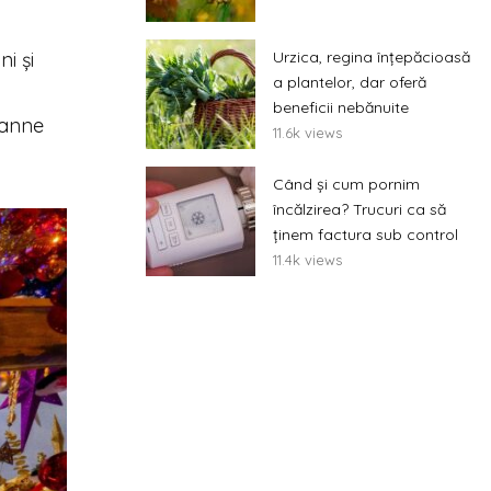
Urzica, regina înțepăcioasă
i și
a plantelor, dar oferă
beneficii nebănuite
usanne
11.6k views
Când și cum pornim
încălzirea? Trucuri ca să
ținem factura sub control
11.4k views