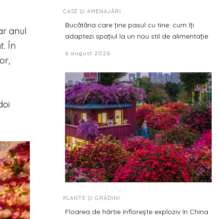
CASE ȘI AMENAJĂRI
Bucătăria care ține pasul cu tine: cum îți
ar anul
adaptezi spațiul la un nou stil de alimentație
. În
6 august 2026
or,
doi
PLANTE ȘI GRĂDINI
Floarea de hârtie înflorește exploziv în China