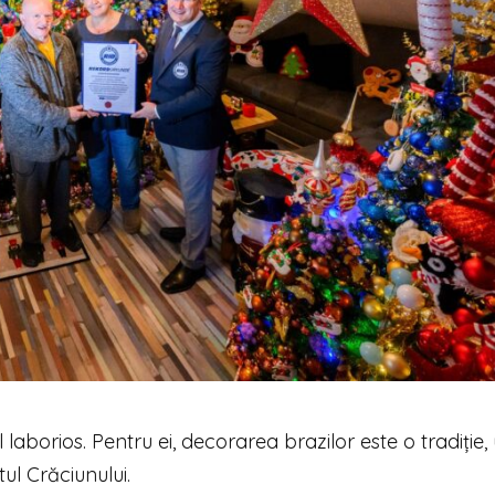
laborios. Pentru ei, decorarea brazilor este o tradiție,
tul Crăciunului.