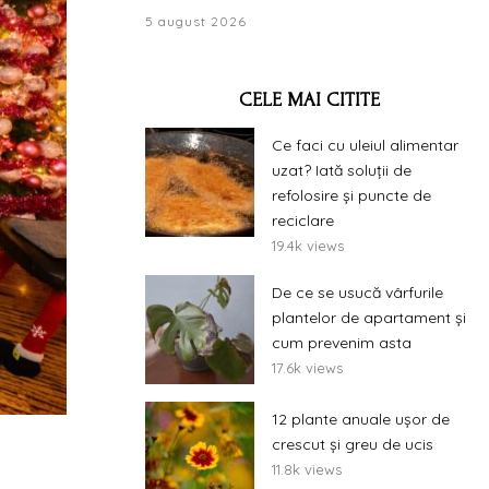
5 august 2026
CELE MAI CITITE
Ce faci cu uleiul alimentar
uzat? Iată soluții de
refolosire și puncte de
reciclare
19.4k views
De ce se usucă vârfurile
plantelor de apartament și
cum prevenim asta
17.6k views
12 plante anuale ușor de
crescut și greu de ucis
11.8k views