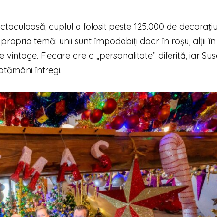
aculoasă, cuplul a folosit peste 125.000 de decorațiun
ropria temă: unii sunt împodobiți doar în roșu, alții în
te vintage. Fiecare are o „personalitate” diferită, iar S
tămâni întregi.