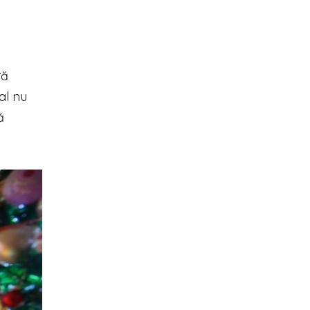
ră
al nu
ă