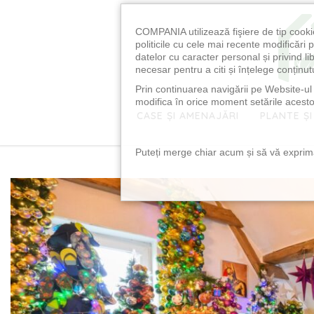
COMPANIA utilizează fişiere de tip cooki
politicile cu cele mai recente modificăr
datelor cu caracter personal și privind l
necesar pentru a citi și înțelege conținutu
Prin continuarea navigării pe Website-ul n
modifica în orice moment setările acestor
CASE ȘI AMENAJĂRI
PLANTE ȘI
Puteți merge chiar acum și să vă exprimaț