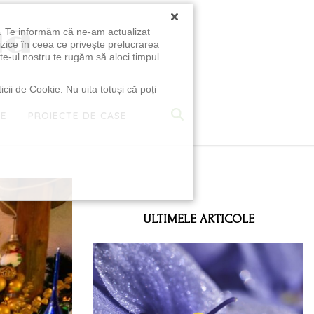
×
u. Te informăm că ne-am actualizat
izice în ceea ce privește prelucrarea
te-ul nostru te rugăm să aloci timpul
icii de Cookie. Nu uita totuși că poți
TE
PROIECTE DE CASE
e
ULTIMELE ARTICOLE