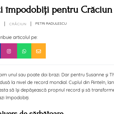
i împodobiți pentru Crăciun
|
|
5
PETRI RADULESCU
CRĂCIUN
tribuie articolul pe:
obim unul sau poate doi brazi. Dar pentru Susanne și 
să la nivel de record mondial. Cuplul din Rinteln, la
esta să își depășească propriul record și să transfor
zi împodobiți.
nivers de sărbătoare