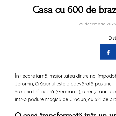
Casa cu 600 de braz
25 decembrie 202
Dis
În fiecare iarnă, majoritatea dintre noi împod
Jeromin, Crăciunul este o adevărată pasiune… du
Saxonia Inferioară (Germania), a reușit anul ac
într-o pădure magică de Crăciun, cu 621 de bra
O casă transformată într-un u