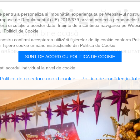
e pentru a personaliza și îmbunătăți experiența ta pe Website-ul nostr
i propuse de Regulamentul (UE) 2016/679 privind protecția persoanelor f
ibera circulație a acestor date. Înainte de a continua navigarea pe Websi
l Politicii de Cookie.
ostru confirmi acceptarea utilizării fişierelor de tip cookie conform Polit
 fişiere cookie urmând instrucțiunile din Politica de Cookie.
 GRĂDINI
IDEI PRACTICE
ECOLOGIE ȘI SUSTENABILITA
SUNT DE ACORD CU POLITICA DE COOKIE
i acordul individual la nivel de cookie:
Politica de colectare acord cookie
Politica de confidențialitat