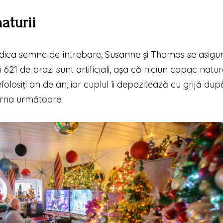
aturii
idica semne de întrebare, Susanne și Thomas se asigu
 621 de brazi sunt artificiali, așa că niciun copac natur
folosiți an de an, iar cuplul îi depozitează cu grijă dup
arna următoare.