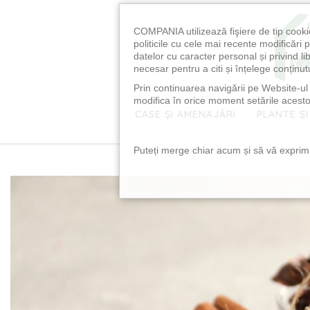
COMPANIA utilizează fişiere de tip cooki
politicile cu cele mai recente modificăr
datelor cu caracter personal și privind l
necesar pentru a citi și înțelege conținutu
Prin continuarea navigării pe Website-ul n
modifica în orice moment setările acestor
CASE ȘI AMENAJĂRI
PLANTE ȘI
Puteți merge chiar acum și să vă exprimaț