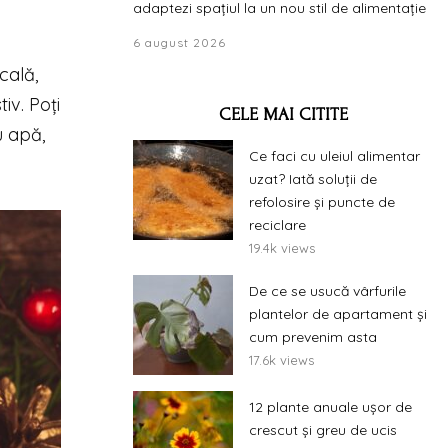
adaptezi spațiul la un nou stil de alimentație
6 august 2026
cală,
iv. Poți
CELE MAI CITITE
u apă,
Ce faci cu uleiul alimentar
uzat? Iată soluții de
refolosire și puncte de
reciclare
19.4k views
De ce se usucă vârfurile
plantelor de apartament și
cum prevenim asta
17.6k views
12 plante anuale ușor de
crescut și greu de ucis