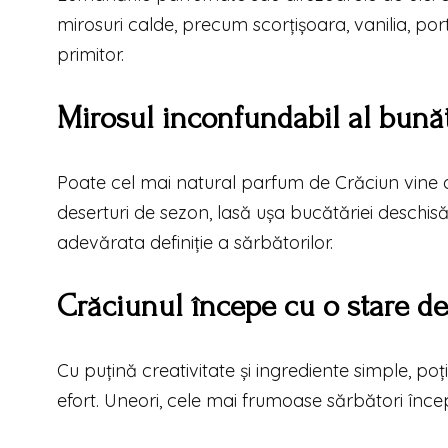
mirosuri calde, precum scorțișoara, vanilia, po
primitor.
Mirosul inconfundabil al bunăt
Poate cel mai natural parfum de Crăciun vine d
deserturi de sezon, lasă ușa bucătăriei deschisă
adevărata definiție a sărbătorilor.
Crăciunul începe cu o stare de
Cu puțină creativitate și ingrediente simple, poț
efort. Uneori, cele mai frumoase sărbători înc