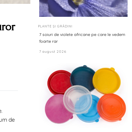
uror
PLANTE ȘI GRĂDINI
7 soiuri de violete africane pe care le vedem
foarte rar
7 august 2026
.
fum de