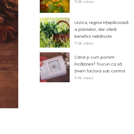
11.8k views
Urzica, regina înțepăcioasă
a plantelor, dar oferă
beneficii nebănuite
11.6k views
Când și cum pornim
încălzirea? Trucuri ca să
ținem factura sub control
11.4k views