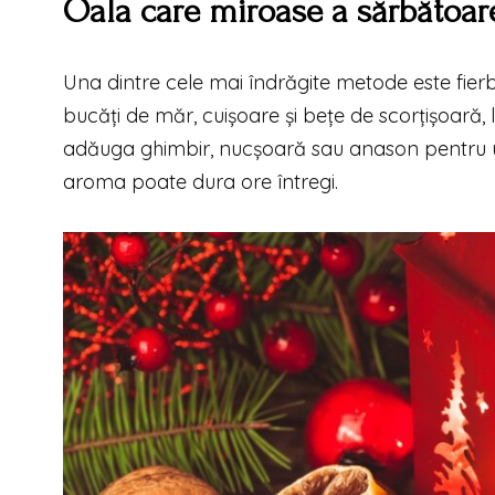
Oala care miroase a sărbătoar
Una dintre cele mai îndrăgite metode este fier
bucăți de măr, cuișoare și bețe de scorțișoară, 
adăuga ghimbir, nucșoară sau anason pentru 
aroma poate dura ore întregi.