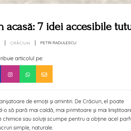
 acasă: 7 idei accesibile tut
|
|
PETRI RADULESCU
CRĂCIUN
tribuie articolul pe:
anșatoare de emoții și amintiri. De Crăciun, el poate
o să pară mai caldă, mai primitoare și mai liniștitoare
e chimice sau soluții scumpe pentru a obține acel par
cruri simple, naturale.