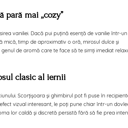
să pară mai „cozy”
sirea vaniliei. Dacă pui puțină esență de vanilie într-un
ră mică, timp de aproximativ o oră, mirosul dulce și
genul de aromă care te face să te simți imediat relaxat 
ul clasic al iernii
nului. Scorțișoara și ghimbirul pot fi puse în recipient
n efect vizual interesant, le poți pune chiar într-un dovl
ma lor caldă și discretă persistă fără să fie prea inten