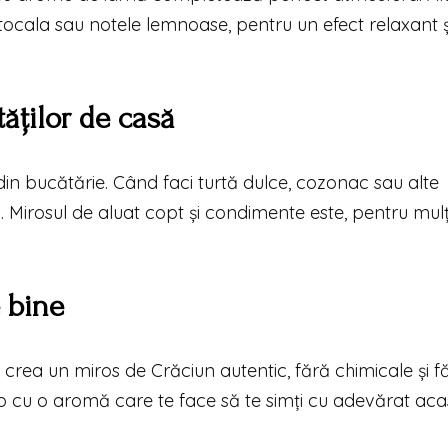
rtocala sau notele lemnoase, pentru un efect relaxant ș
ăților de casă
in bucătărie. Când faci turtă dulce, cozonac sau alte
. Mirosul de aluat copt și condimente este, pentru mulți
 bine
i crea un miros de Crăciun autentic, fără chimicale și f
ep cu o aromă care te face să te simți cu adevărat ac