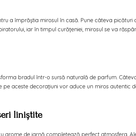
ntru a împrăștia mirosul în casă. Pune câteva picături 
ratorului, iar în timpul curățeniei, mirosul se va răspâ
sforma bradul într-o sursă naturală de parfum. Câtev
ate pe aceste decorațiuni vor aduce un miros autentic d
ri liniștite
 cu arome de iarnă completează perfect atmosfera. Al