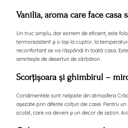
Vanilia, aroma care face casa 
Un truc simplu, dar extrem de eficient, este folo
termorezistent și o lași la cuptor, la temperatu
reconfortant se va răspândi în toată casa. Este 
amintește de deserturi de sărbători.
Scorțișoara și ghimbirul – miros
Condimentele sunt nelipsite din atmosfera Crăciu
așezate prin diferite colțuri ale casei. Pentru u
scobit, care va deveni și un decor de sezon. Aro