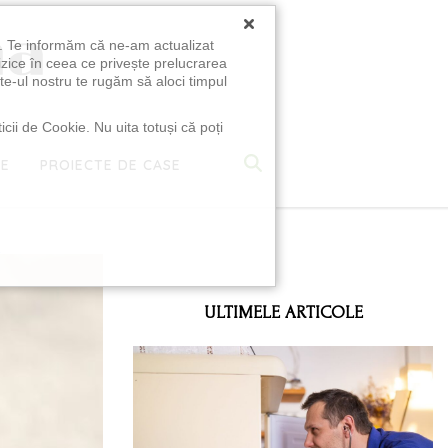
×
u. Te informăm că ne-am actualizat
izice în ceea ce privește prelucrarea
te-ul nostru te rugăm să aloci timpul
icii de Cookie. Nu uita totuși că poți
TE
PROIECTE DE CASE
e
ULTIMELE ARTICOLE