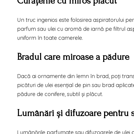
Curățenie cu miros plăcut
Un truc ingenios este folosirea aspiratorului pe
parfum sau ulei cu aromă de iarnă pe filtrul aspi
uniform în toate camerele.
Bradul care miroase a pădure
Dacă ai ornamente din lemn în brad, poți tran
picături de ulei esențial de pin sau brad aplic
pădure de conifere, subtil și plăcut.
Lumânări și difuzoare pentru se
Lumânările parfumate sau difuzoarele de ulei