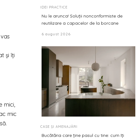
IDEI PRACTICE
Nu le arunca! Soluții nonconformiste de
reutilizare a capacelor de la borcane
6 august 2026
 vas
și îți
e mici,
eac mic
să.
CASE ȘI AMENAJĂRI
Bucătăria care ține pasul cu tine: cum îți