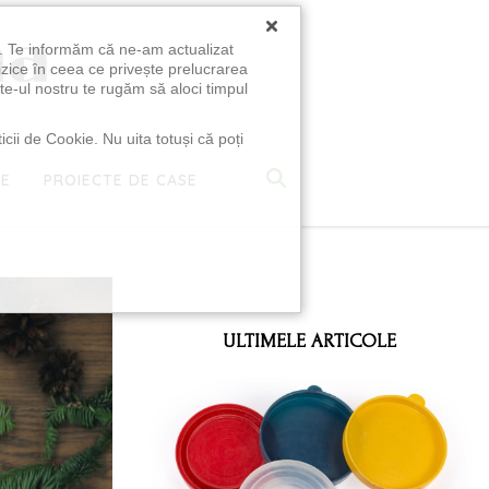
×
u. Te informăm că ne-am actualizat
izice în ceea ce privește prelucrarea
te-ul nostru te rugăm să aloci timpul
icii de Cookie. Nu uita totuși că poți
TE
PROIECTE DE CASE
e
ULTIMELE ARTICOLE