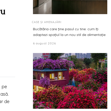
ru
CASE ȘI AMENAJĂRI
Bucătăria care ține pasul cu tine: cum îți
adaptezi spațiul la un nou stil de alimentație
6 august 2026
m pe
casă.
ar de