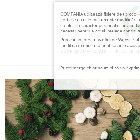
COMPANIA utilizează fişiere de tip cooki
politicile cu cele mai recente modificăr
datelor cu caracter personal și privind l
necesar pentru a citi și înțelege conținutu
Prin continuarea navigării pe Website-ul n
modifica în orice moment setările acestor
CASE ȘI AMENAJĂRI
PLANTE ȘI
Puteți merge chiar acum și să vă exprimaț