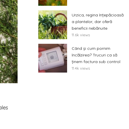
Urzica, regina înțepăcioasă
a plantelor, dar oferă
beneficii nebănuite
11.6k views
Când și cum pornim
încălzirea? Trucuri ca să
ținem factura sub control
11.4k views
ales