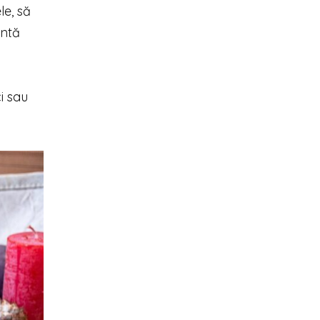
le, să
entă
i sau