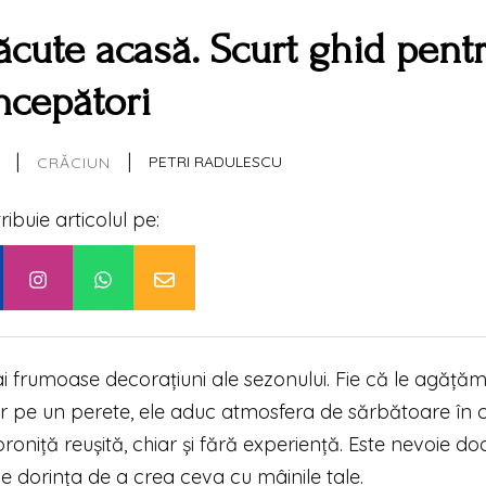
ăcute acasă. Scurt ghid pent
ncepători
|
|
PETRI RADULESCU
CRĂCIUN
tribuie articolul pe:
ai frumoase decorațiuni ale sezonului. Fie că le agăță
r pe un perete, ele aduc atmosfera de sărbătoare în 
oniță reușită, chiar și fără experiență. Este nevoie do
e dorința de a crea ceva cu mâinile tale.