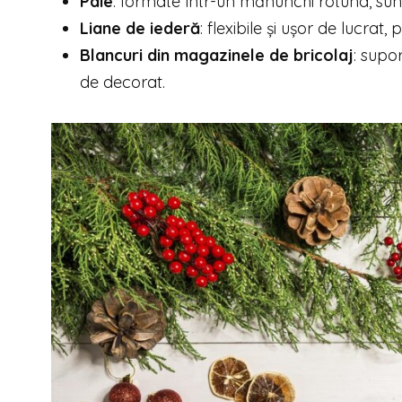
Paie
: formate într-un mănunchi rotund, sunt
Liane de iederă
: flexibile și ușor de lucrat
Blancuri din magazinele de bricolaj
: supo
de decorat.