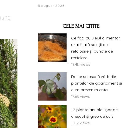
5 august 2026
 bune
CELE MAI CITITE
Ce faci cu uleiul alimentar
uzat? Iată soluții de
refolosire și puncte de
reciclare
19.4k views
De ce se usucă vârfurile
plantelor de apartament și
cum prevenim asta
17.6k views
12 plante anuale ușor de
crescut și greu de ucis
11.8k views