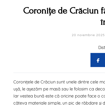
Coronițe de Crăciun f
î
20 noiembrie 2025
Dis
Coronițele de Crăciun sunt unele dintre cele m
ușă, le așezăm pe masă sau le folosim ca deco
Iar vestea bună este că oricine poate face o cor
câteva materiale simple, un pic de răbdare și d