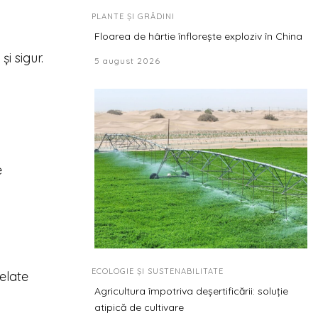
PLANTE ȘI GRĂDINI
Floarea de hârtie înflorește exploziv în China
i sigur.
5 august 2026
e
ECOLOGIE ȘI SUSTENABILITATE
delate
Agricultura împotriva deșertificării: soluție
atipică de cultivare