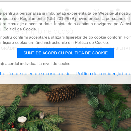
e pentru a personaliza și îmbunătăți experiența ta pe Website-ul nostr
i propuse de Regulamentul (UE) 2016/679 privind protecția persoanelor f
ibera circulație a acestor date. Înainte de a continua navigarea pe Websi
l Politicii de Cookie.
ostru confirmi acceptarea utilizării fişierelor de tip cookie conform Polit
 fişiere cookie urmând instrucțiunile din Politica de Cookie.
 GRĂDINI
IDEI PRACTICE
ECOLOGIE ȘI SUSTENABILITA
SUNT DE ACORD CU POLITICA DE COOKIE
i acordul individual la nivel de cookie:
Politica de colectare acord cookie
Politica de confidențialitat